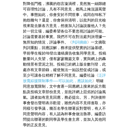
對降低門檻，沸騰的怨言漩渦裡，竟然無一絲隙縫
可容理性討論，凡有不同意見，都馬上掩沒謾罵聲
中。事態如此，你會安於不問世事，或同在FB私下
抱怨幾句？還是，你會保持清明，以批判的目光檢
視來龍去脈各方意見，然後加入討論說服他人？先
於一切立場，編委希望各位不要忽視討論的可能。
討論需要基於事實。我們不可在對法庭判決理據一
無所知的情況，評論事件。〈
判詞摘錄
〉一文摘取
判詞重點，回應誤解，務求提供堅實的討論基礎。
早前學生報於FB登出邀稿廣告收集同學意見。投稿
數量叫人失望，僅有寥寥幾篇文章，實與網上的轟
動情景有雲泥之別。投稿已於網上版全數刊登，此
處亦有文章節錄，縱使無法一如設想促成討論，或
至少可讓各位稍稍了解不同意見。編委社論〈
泛評
放寬綜援限制事件──可以如此，應該如此
〉明確
同意放寬限制，文中會逐一回應網上搜來的反方觀
點及投稿文章部份意見，並批評網上惡劣的討論風
氣。讀者如有意見回應，務必提出。另，判決後幹
事會發出聲明表示歡迎，雖然內容不見得進取，亦
同樣引發爭議，幾百名學生聯署反對聲明，有人不
同意聲明內容，有人認為幹事會做法魯莽。編委訪
問提出聯署的劉同學及學生會主席，並加入其他同
學的正反意見。