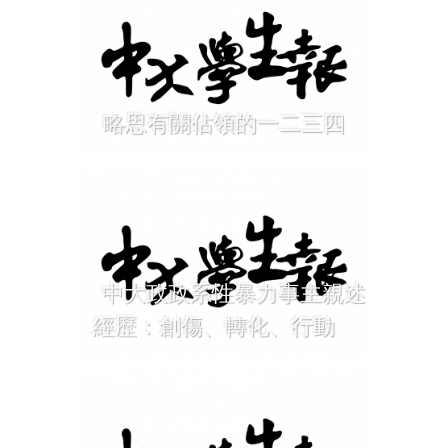
略思有關佔領的一二三四
中大政政系性暴力事主親述
經歷：創傷、轉化、行動