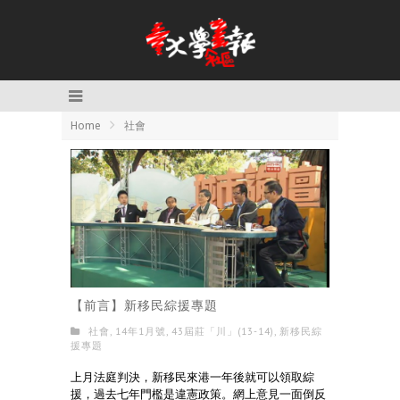
Home
社會
【前言】新移民綜援專題
社會
,
14年1月號
,
43屆莊「川」(13-14)
,
新移民綜
援專題
上月法庭判決，新移民來港一年後就可以領取綜
援，過去七年門檻是違憲政策。網上意見一面倒反