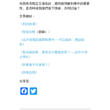
你我有否既定立場也好，應同樣理解到事件的重要
性。是否時候我讓們放下情緒，共同討論？
文章鍵結：
〈
判詞拾遺
〉
〈
投搞合輯
（節錄）〉
〈
泛評放寬綜援限制事件──可以如此，應該如
此
〉
〈
紮這樣的根，會長出什麼樣的草？──訪中大本
土學社
〉
〈
幹事會不代表我？
〉
〈
同學訪問
〉
分享至:
Facebook
Twitter