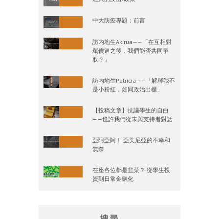
中大防疫專題：前言
訪内地生Akirua——「在互相對
罵傻逼之後，我們能否共同爭
取？」
訪内地生Patricia——「解釋我不
是小粉紅，如同政治出櫃」
【投稿文章】抗議學生的自白
——也許我們從未與支持者對話
亞阿亞阿！ 亞美尼亞的不幸和
無奈
在座各位都是韭菜？ 從學生投
資到日常金融化
搜尋