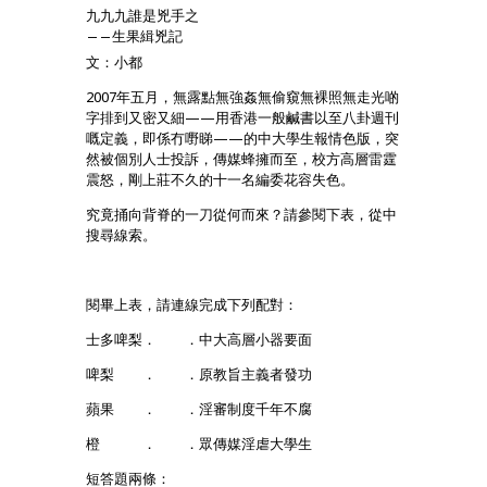
九九九誰是兇手之
——生果緝兇記
文：小都
2007年五月，無露點無強姦無偷窺無裸照無走光啲
字排到又密又細——用香港一般鹹書以至八卦週刊
嘅定義，即係冇嘢睇——的中大學生報情色版，突
然被個別人士投訴，傳媒蜂擁而至，校方高層雷霆
震怒，剛上莊不久的十一名編委花容失色。
究竟捅向背脊的一刀從何而來？請參閱下表，從中
搜尋線索。
閱畢上表，請連線完成下列配對：
士多啤梨． ．中大高層小器要面
啤梨 ． ．原教旨主義者發功
蘋果 ． ．淫審制度千年不腐
橙 ． ．眾傳媒淫虐大學生
短答題兩條：