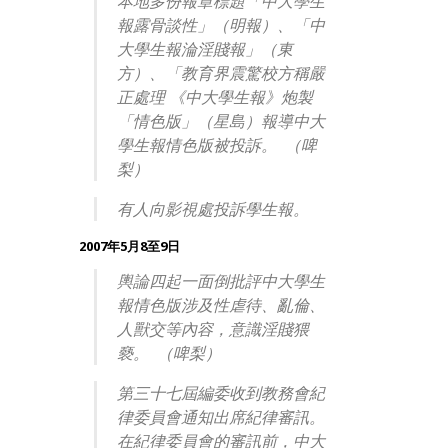
本地多份報章標題「中大學生
報露骨談性」（明報）、「中
大學生報淪淫賤報」（東
方）、「教育界震驚校方稱嚴
正處理 《中大學生報》炮製
「情色版」（星島）報導中大
學生報情色版被投訴。 （啤
梨）
有人向影視處投訴學生報。
2007年5月8至9日
輿論四起一面倒批評中大學生
報情色版涉及性虐待、亂倫、
人獸交等內容，意識淫賤猥
褻。 （啤梨）
第三十七屆編委收到教務會紀
律委員會通知出席紀律審訊。
在紀律委員會的審訊前，中大