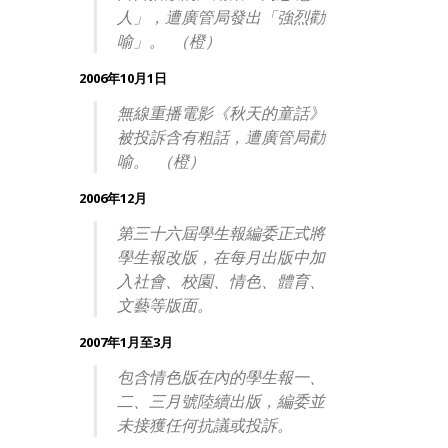
人」，遭廣管局發出「強烈勸
喻」。 （橙）
2006年10月1日
無線重播電影《秋天的童話》
被投訴含有粗話，遭廣管局勸
喻。 （橙）
2006年12月
第三十六屆學生報編委正式將
學生報改版，在每月出版中加
入社會、校園、情色、體育、
文藝等版面。
2007年1月至3月
包含情色版在內的學生報一、
二、三月號陸續出版，編委並
未接獲任何抗議或投訴。