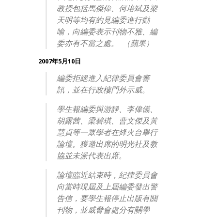
教授包括馬傑偉、何培斌及梁
天明等均有約見編委進行勸
喻，向編委表示刊物不雅、編
委亦有不當之處。 （蘋果）
2007年5月10日
編委拒絕進入紀律委員會審
訊，並在行政樓門外示威。
學生報編委與游靜、李偉儀、
胡露茜、梁碧琪、曹文傑及黃
慧貞等一眾學者在烽火台舉行
論壇。獲邀出席的明光社及教
協並未派代表出席。
論壇臨近結束時，紀律委員會
向當時現屆及上屆編委發出警
告信，要學生報停止出版有關
刊物，並威脅會處分有關學