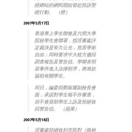
經網站的網民開始發起投訴聖
經行動。 （橙）
2007年5月17日
香港專上學生聯會及六間大專
院校學生會聯署，指淫審處評
定裁決是有欠公允，危害學術
自由；同時要求中大校方撤回
調查報告及警告信。學聯表明
若事件進入法律程序，將籌款
協助有關學生。
同日，編委與鄭振耀副校長會
面，承諾對學生報不作審查，
但不會資助學生上訴及拒絕收
回警告信。 （蘋果）
2007年5月18日
淫審處陸續收到市民對《格林