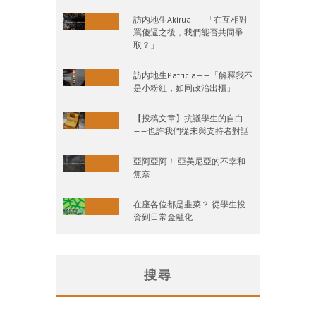
訪内地生Akirua——「在互相對
罵傻逼之後，我們能否共同爭
取？」
訪内地生Patricia——「解釋我不
是小粉紅，如同政治出櫃」
【投稿文章】抗議學生的自白
——也許我們從未與支持者對話
亞阿亞阿！ 亞美尼亞的不幸和
無奈
在座各位都是韭菜？ 從學生投
資到日常金融化
搜尋