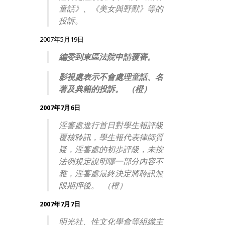
童話》、《美女與野獸》等的
投訴。
2007年5月19日
編委到東區法院申請覆審。
影視處表示不會處理童話、名
著及典籍的投訴。 （橙）
2007年7月6日
淫審處進行首日對學生報評級
覆核聆訊，學生報代表律師質
疑，淫審處的初步評級，未按
法例規定說明哪一部分內容不
雅，淫審處最終決定將聆訊無
限期押後。 （橙）
2007年7月7日
明光社、性文化學會等組織主