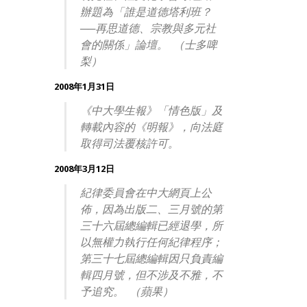
辦題為「誰是道德塔利班？
──再思道德、宗教與多元社
會的關係」論壇。 （士多啤
梨）
2008年1月31日
《中大學生報》「情色版」及
轉載內容的《明報》，向法庭
取得司法覆核許可。
2008年3月12日
紀律委員會在中大網頁上公
佈，因為出版二、三月號的第
三十六屆總編輯已經退學，所
以無權力執行任何紀律程序；
第三十七屆總編輯因只負責編
輯四月號，但不涉及不雅，不
予追究。 （蘋果）