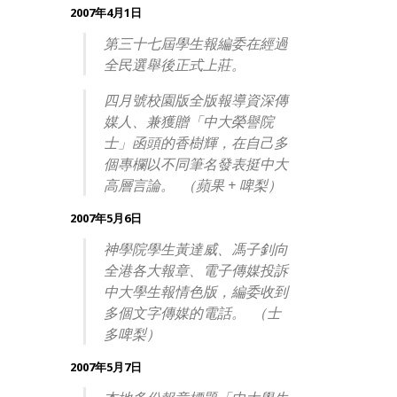
2007年4月1日
第三十七屆學生報編委在經過
全民選舉後正式上莊。
四月號校園版全版報導資深傳
媒人、兼獲贈「中大榮譽院
士」函頭的香樹輝，在自己多
個專欄以不同筆名發表挺中大
高層言論。 （蘋果 + 啤梨）
2007年5月6日
神學院學生黃達威、馮子釗向
全港各大報章、電子傳媒投訴
中大學生報情色版，編委收到
多個文字傳媒的電話。 （士
多啤梨）
2007年5月7日