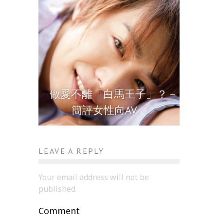
做愛不離「白馬王子」？－
簡評女性向AV
LEAVE A REPLY
Your email address will not be
published.
Comment