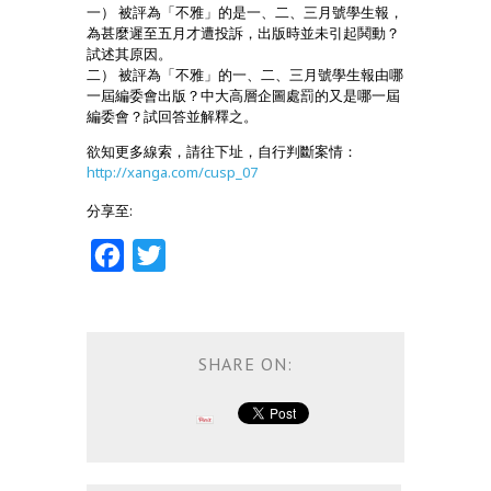
一） 被評為「不雅」的是一、二、三月號學生報，
為甚麼遲至五月才遭投訴，出版時並未引起鬨動？
試述其原因。
二） 被評為「不雅」的一、二、三月號學生報由哪
一屆編委會出版？中大高層企圖處罰的又是哪一屆
編委會？試回答並解釋之。
欲知更多線索，請往下址，自行判斷案情：
http://xanga.com/cusp_07
分享至:
Facebook
Twitter
SHARE ON: