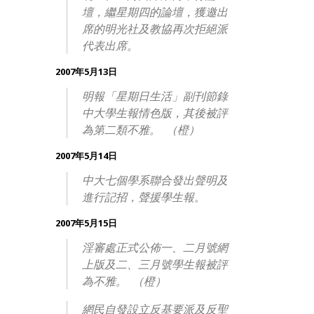
壇，繼星期四的論壇，獲邀出
席的明光社及教協再次拒絕派
代表出席。
2007年5月13日
明報「星期日生活」副刊節錄
中大學生報情色版，其後被評
為第二類不雅。 （橙）
2007年5月14日
中大七個學系聯合發出聲明及
進行記招，聲援學生報。
2007年5月15日
淫審處正式公佈一、二月號網
上版及二、三月號學生報被評
為不雅。 （橙）
網民自發設立反基要派及反聖