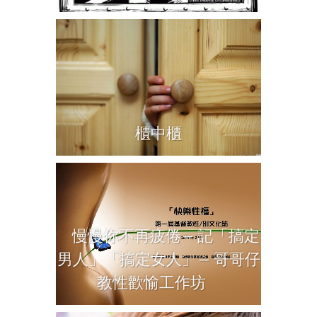
櫃中櫃
慢慢你不再疲倦— 記「搞定
男人」「搞定女人」— 哥哥仔
教性歡愉工作坊