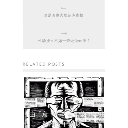
論是否應火燒范克廉樓
性騷擾＝不如一齊做Gym呀？
RELATED POSTS
由「衰十一」看無菌、無性
慾的少年時期