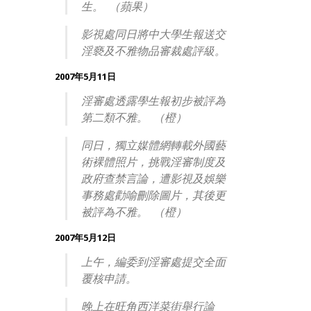
生。 （蘋果）
影視處同日將中大學生報送交
淫褻及不雅物品審裁處評級。
2007年5月11日
淫審處透露學生報初步被評為
第二類不雅。 （橙）
同日，獨立媒體網轉載外國藝
術裸體照片，挑戰淫審制度及
政府查禁言論，遭影視及娛樂
事務處勸喻刪除圖片，其後更
被評為不雅。 （橙）
2007年5月12日
上午，編委到淫審處提交全面
覆核申請。
晚上在旺角西洋菜街舉行論