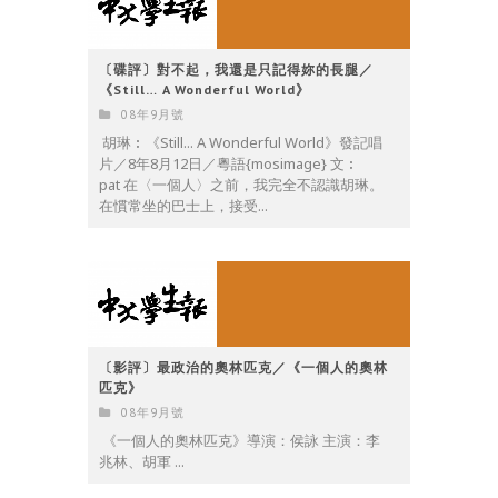
〔碟評〕對不起，我還是只記得妳的長腿／
《Still… A Wonderful World》
08年9月號
胡琳︰《Still... A Wonderful World》發記唱
片／8年8月12日／粵語{mosimage} 文︰
pat 在〈一個人〉之前，我完全不認識胡琳。
在慣常坐的巴士上，接受...
〔影評〕最政治的奧林匹克／《一個人的奧林
匹克》
08年9月號
《一個人的奧林匹克》導演：侯詠 主演：李
兆林、胡軍 ...