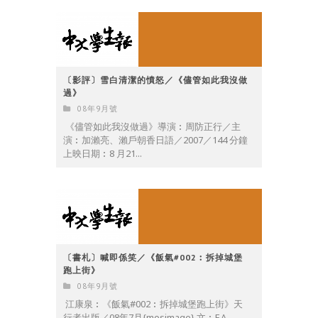
〔影評〕雪白清潔的憤怒／《儘管如此我沒做
過》
08年9月號
《儘管如此我沒做過》導演︰周防正行／主
演︰加瀨亮、瀨戶朝香日語／2007／144 分鐘
上映日期︰8 月21...
〔書札〕喊即係笑／《飯氣#002︰拆掉城堡
跑上街》
08年9月號
江康泉︰《飯氣#002︰拆掉城堡跑上街》天
行者出版／08年7月{mosimage} 文︰F.A...