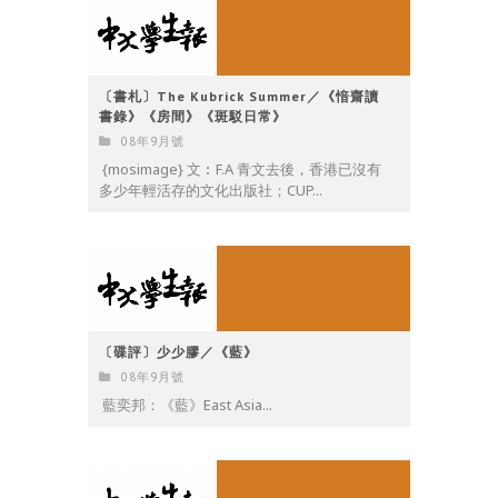
〔書札〕The Kubrick Summer／《愔齋讀
書錄》《房間》《斑駁日常》
08年9月號
{mosimage} 文︰F.A 青文去後，香港已沒有
多少年輕活存的文化出版社；CUP...
〔碟評〕少少膠／《藍》
08年9月號
藍奕邦：《藍》East Asia...