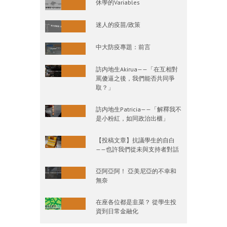
休學的Variables
迷人的疫苗/政策
中大防疫專題：前言
訪内地生Akirua——「在互相對
罵傻逼之後，我們能否共同爭
取？」
訪内地生Patricia——「解釋我不
是小粉紅，如同政治出櫃」
【投稿文章】抗議學生的自白
——也許我們從未與支持者對話
亞阿亞阿！ 亞美尼亞的不幸和
無奈
在座各位都是韭菜？ 從學生投
資到日常金融化