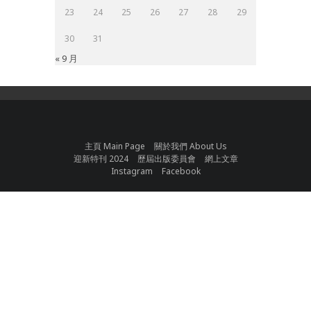
23
24
25
26
27
28
29
30
31
« 9 月
主頁 Main Page
關於我們 About Us
迎新特刊 2024
歷屆出版委員會
網上文章
Instagram
Facebook