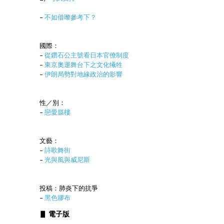
–
不如借嚟參考下？
國際：
–
從鑽石公主號看日本官僚制度
–
東京奧運舞台下之文化犧牲
–
伊朗局勢對地緣政治的影響
性／別：
–
戀愛蜃樓
文藝：
–
詩歌舞街
–
光與風與威尼斯
投稿：肺炎下的抗爭
–
黑色膠布
▋ 電子版