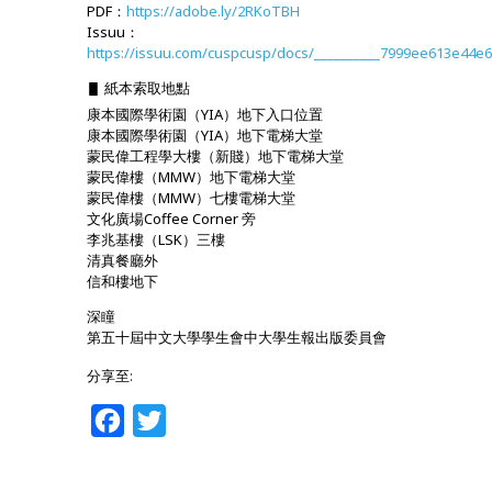
PDF：
https://adobe.ly/2RKoTBH
Issuu：
https://issuu.com/cuspcusp/docs/__________7999ee613e44e6
▋ 紙本索取地點
康本國際學術園（YIA）地下入口位置
康本國際學術園（YIA）地下電梯大堂
蒙民偉工程學大樓（新賤）地下電梯大堂
蒙民偉樓（MMW）地下電梯大堂
蒙民偉樓（MMW）七樓電梯大堂
文化廣場Coffee Corner 旁
李兆基樓（LSK）三樓
清真餐廳外
信和樓地下
深瞳
第五十屆中文大學學生會中大學生報出版委員會
分享至:
Facebook
Twitter