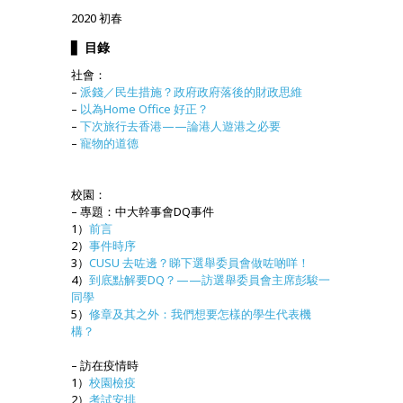
2020 初春
▋
目錄
社會：
–
派錢／民生措施？政府政府落後的財政思維
–
以為Home Office 好正？
–
下次旅行去香港——論港人遊港之必要
–
寵物的道德
校園：
– 專題：中大幹事會DQ事件
1）
前言
2）
事件時序
3）
CUSU 去咗邊？睇下選舉委員會做咗啲咩！
4）
到底點解要DQ？——訪選舉委員會主席彭駿一
同學
5）
修章及其之外：我們想要怎樣的學生代表機
構？
– 訪在疫情時
1）
校園檢疫
2）
考試安排