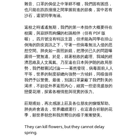
雜音、口罩的侷促之中筆耕不輟，我們固有困惑，
也只能在跌跌撞撞之間掌握前進的節奏，當中若有
沙石，還望同學海涵。
返校之時遙遙無期，我們的第一本拙作大概要待在
校園，與寂靜而絢爛的杜鵑相伴（但有 PDF 版
喔）。四月號沒有特設主題，但求能為同學在排山
倒海的防疫資訊之下，守著一些病毒無法入侵的思
想空間。肺炎如一面照妖鏡，把潛伏已久的問題曝
露得一覽無遺。於是，就著校政的處理、我城的經
濟思維及人文風氣、乃至遠在日本與伊朗的政局形
勢，我們都嘗試討論——驀然發現，病毒面前人人
平等，世界的制度卻總向強勢一方傾斜，同樣值得
我們予以警覺。最後，別讓口罩蒙蔽了我們對美的
渴求，不妨從外界返照內心，細賞一些逆境盛放的
戀愛花潮，探索各種情慾與現實的張力。
莊期甫始，再次感謝上莊及各位朋友的慷慨幫助。
肺炎終會過去，世界繼續運行，在這適合祈願的花
季，願世界朝您和我所嚮往的樣子漸漸變美。
They can kill flowers, but they cannot delay
spring.