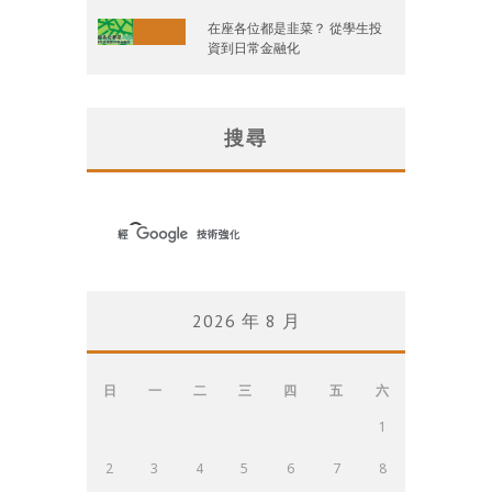
在座各位都是韭菜？ 從學生投
資到日常金融化
搜尋
2026 年 8 月
日
一
二
三
四
五
六
1
2
3
4
5
6
7
8