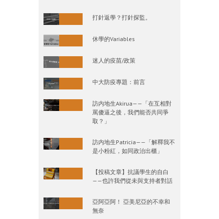
打針返學？打針探監。
休學的Variables
迷人的疫苗/政策
中大防疫專題：前言
訪内地生Akirua——「在互相對
罵傻逼之後，我們能否共同爭
取？」
訪内地生Patricia——「解釋我不
是小粉紅，如同政治出櫃」
【投稿文章】抗議學生的自白
——也許我們從未與支持者對話
亞阿亞阿！ 亞美尼亞的不幸和
無奈