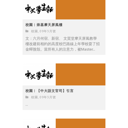
校園︳崇基摩天屏風樓
校園
,
09年3月號
文：六月何宿、新宿、 文質堂摩天屏風教學
樓改建前相約的高度校巴路線上年學校耍了招
金蟬脫殼。當所有人的注意力，被Master...
校園︳【中大語文官司】引言
校園
,
09年3月號
...