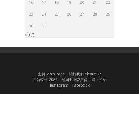
16
17
18
19
20
21
22
23
24
25
26
27
28
29
30
31
« 9 月
主頁 Main Page
關於我們 About Us
迎新特刊 2024
歷屆出版委員會
網上文章
Instagram
Facebook