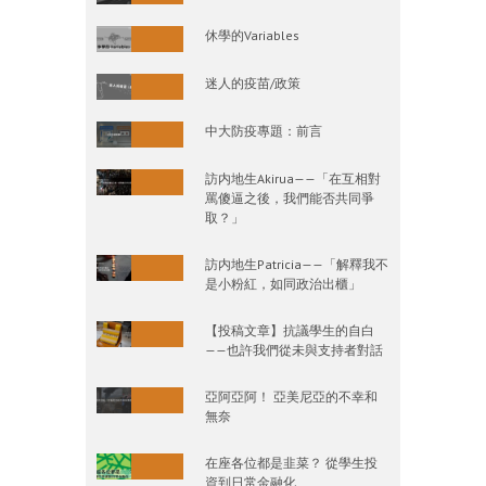
休學的Variables
迷人的疫苗/政策
中大防疫專題：前言
訪内地生Akirua——「在互相對
罵傻逼之後，我們能否共同爭
取？」
訪内地生Patricia——「解釋我不
是小粉紅，如同政治出櫃」
【投稿文章】抗議學生的自白
——也許我們從未與支持者對話
亞阿亞阿！ 亞美尼亞的不幸和
無奈
在座各位都是韭菜？ 從學生投
資到日常金融化