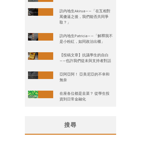
訪内地生Akirua——「在互相對
罵傻逼之後，我們能否共同爭
取？」
訪内地生Patricia——「解釋我不
是小粉紅，如同政治出櫃」
【投稿文章】抗議學生的自白
——也許我們從未與支持者對話
亞阿亞阿！ 亞美尼亞的不幸和
無奈
在座各位都是韭菜？ 從學生投
資到日常金融化
搜尋