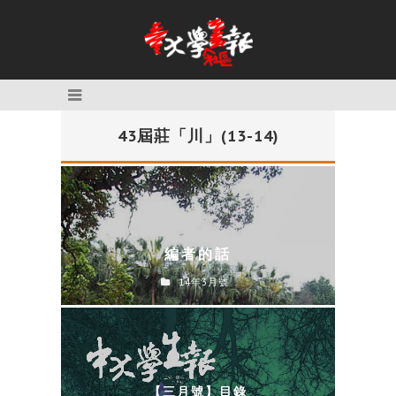
43屆莊「川」(13-14)
編者的話
14年3月號
【三月號】目錄