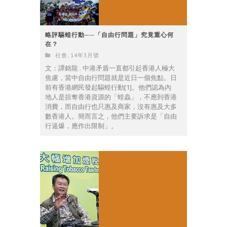
略評驅蝗行動──「自由行問題」究竟重心何
在？
社會
,
14年3月號
文：譚銘龍 . 中港矛盾一直都引起香港人極大
焦慮，當中自由行問題就是近日一個焦點。日
前有香港網民發起驅蝗行動[1]。他們認為內
地人是掠奪香港資源的「蝗蟲」，不應到香港
消費，而自由行也只惠及商家，沒有惠及大多
數香港人。簡而言之，他們主要訴求是「自由
行逼爆，應作出限制」。