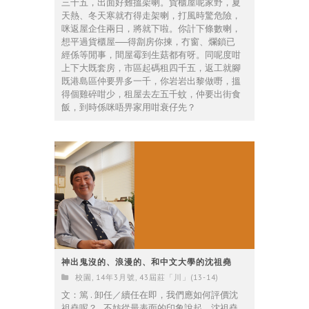
三千五，出面好難搵架喇。貨櫃屋呢家野，夏
天熱、冬天寒就冇得走架喇，打風時驚危險，
咪返屋企住兩日，將就下啦。你計下條數喇，
想平過貨櫃屋──得劏房你揀，冇窗、爛鎖已
經係等閒事，間屋霉到生菇都有呀。同呢度咁
上下大既套房，市區起碼租四千五，返工就腳
既港島區仲要畀多一千，你岩岩出黎做嘢，搵
得個雞碎咁少，租屋去左五千蚊，仲要出街食
飯，到時係咪唔畀家用咁衰仔先？
神出鬼沒的、浪漫的、和中文大學的沈祖堯
校園
,
14年3月號
,
43屆莊「川」(13-14)
文：篤 . 卸任／續任在即，我們應如何評價沈
祖堯呢？ . 不妨從最表面的印象說起。沈祖堯