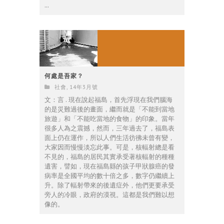
...
何處是吾家？
社會
,
14年3月號
文：言 . 現在說起福島，首先浮現在我們腦海
的是災難過後的畫面，繼而就是「不能到當地
旅遊」和「不能吃當地的食物」的印象。當年
很多人為之震撼，然而，三年過去了，福島表
面上仍在運作，所以人們生活彷彿未曾有變，
大家因而慢慢淡忘此事。可是，核輻射總是看
不見的，福島的居民其實承受著核輻射的種種
遺害，譬如，現在福島縣的孩子甲狀腺癌的發
病率是全國平均的數十倍之多，數字仍繼續上
升。除了輻射帶來的後遺症外，他們更要承受
旁人的冷眼，政府的漠視。這都是我們難以想
像的。