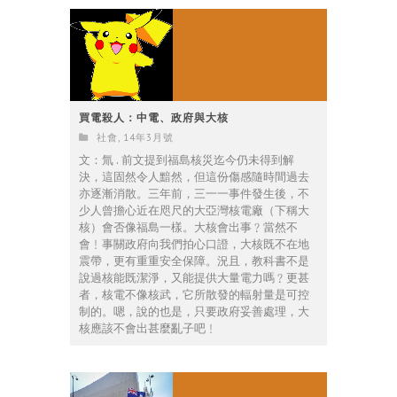
買電殺人：中電、政府與大核
社會
,
14年3月號
文：氚 . 前文提到福島核災迄今仍未得到解
決，這固然令人黯然，但這份傷感隨時間過去
亦逐漸消散。三年前，三一一事件發生後，不
少人曾擔心近在咫尺的大亞灣核電廠（下稱大
核）會否像福島一樣。大核會出事﹖當然不
會﹗事關政府向我們拍心口證，大核既不在地
震帶，更有重重安全保障。況且，教科書不是
說過核能既潔淨，又能提供大量電力嗎﹖更甚
者，核電不像核武，它所散發的輻射量是可控
制的。嗯，說的也是，只要政府妥善處理，大
核應該不會出甚麼亂子吧﹗