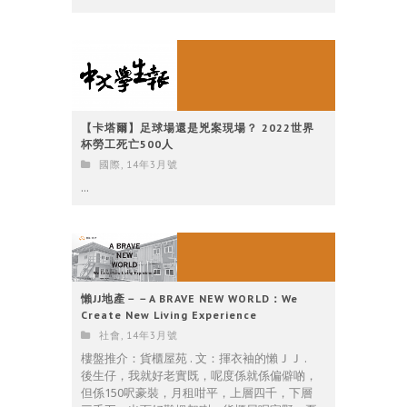
【卡塔爾】足球場還是兇案現場？ 2022世界
杯勞工死亡500人
國際
,
14年3月號
...
懶JJ地產－－A BRAVE NEW WORLD：We
Create New Living Experience
社會
,
14年3月號
樓盤推介：貨櫃屋苑 . 文：揮衣袖的懶ＪＪ .
後生仔，我就好老實既，呢度係就係偏僻啲，
但係150呎豪裝，月租咁平，上層四千，下層