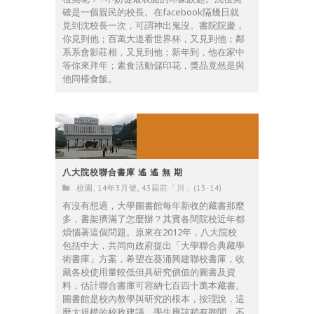
確是一個親民的校長。在facebook隔幾日就
見到沈校長一次，可謂神出鬼沒。書院院慶，
你見到他；百萬大道看世界杯，又見到他；鄰
系系會影莊相，又見到他；新年到，他在家中
等你來拜年；素食活動儲印花，獎品竟然是與
他同檯食飯。
八大院校聯合書庫 遙 遙 無 期
校園
,
14年3月號
,
43屆莊「川」(13-14)
有沒有想過，大學圖書館每年新收的藏書那麼
多，書架擠滿了怎麼辦？其實各間院校近年都
煩惱著這個問題。原來在2012年，八大院校
包括中大，共同向政府提出「大學聯合典藏學
術書庫」方案，希望在葵涌興建聯校書庫，收
藏各校使用量較低但具研究價值的圖書及資
料，估計聯合書庫可容納七百四十萬本藏書。
圖書館是校內教學與研究的根本，按理說，這
麼大規模的校政建議，學生應該稍有聽聞，不