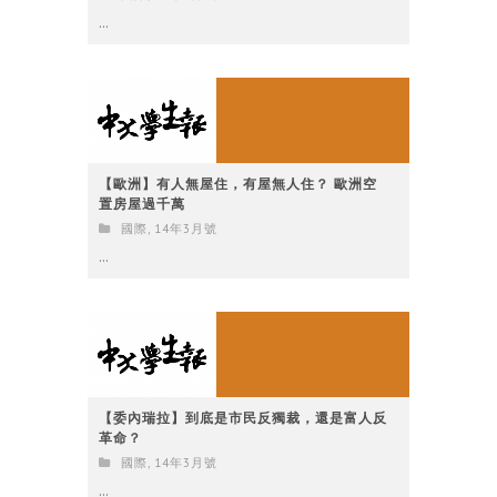
...
【歐洲】有人無屋住，有屋無人住？ 歐洲空
置房屋過千萬
國際
,
14年3月號
...
【委內瑞拉】到底是市民反獨裁，還是富人反
革命？
國際
,
14年3月號
...