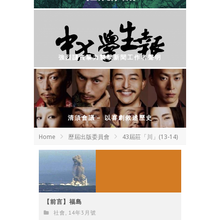
強烈讉責暴力襲擊新聞工作者聲明
清須會議－ 以喜劇敘述歷史
Home
歷屆出版委員會
43屆莊「川」(13-14)
【前言】福島
社會
,
14年3月號