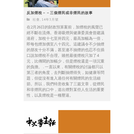
反加煙稅－－三個煙民或非煙民的故事
社會
,
14年3月號
在2月26日的財政預算案前，加煙稅的風聲已
經不斷在流傳。香港吸煙與健康委員會曾建議
港府，加稅十七至卅四元，最高加幅為一倍，
即每包煙加價至八十四元。這建議令不少抽煙
的朋友十分不滿，甚至連不抽煙的也忍不住插
口說加煙稅不合理。雖然最後煙稅只加了4
元，比傳聞的加幅少，但是煙稅還是一項沉重
的負擔。 . 一直以來，有關煙稅的討論都只以
第三者的角度，去判斷抽煙得失，如健康等問
題，但從沒有進入過任何有關煙民的生活細
節。所以，我們特意收集了三篇文章，從煙民
和非煙民的口中，道出煙對某些人生活的重要
性，以及煙稅是一種壓逼。