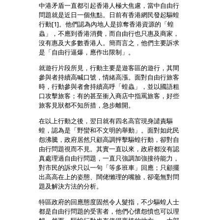
中港矛盾一直都引起香港人極大焦慮，當中自由行
問題就是近日一個焦點。日前有香港網民發起驅蝗
行動[1]。他們認為內地人是掠奪香港資源的「蝗
蟲」，不應到香港消費，而自由行也只惠及商家，
沒有惠及大多數香港人。簡而言之，他們主要訴求
是「自由行逼爆，應作出限制」。
就遊行片段所見，行動主要是遊客區的遊行，其間
參與者持續高喊口號，情緒高漲。面對自由行旅客
時，行動參與者會持續高呼「蝗蟲」，並以國語粗
口攻擊旅客；有的甚至衝入商店中指罵旅客，好些
旅客見狀都不知所措，急步離開。
在以上行動之後，翌日就有四名高官現身譴責驅
蝗，認為是「野蠻和不文明的舉動」。面對如此民
怨沸騰，政府居然只顧高調抨擊驅蝗行動，卻對自
由行問題視而不見。其實一直以來，政府都沒有認
真處理過自由行問題，一直只強調加強接待能力，
對市民的訴求只以一句「等多班車」回應；只顧擺
出高高在上的姿態、闊佬懶理的嘴臉，卻毫無對問
題及解決方法的分析。
特區政府的回應態度固然令人髮指，不少驅蝗人士
都是自由行問題的受害者，他們心懷怨憤也可以理