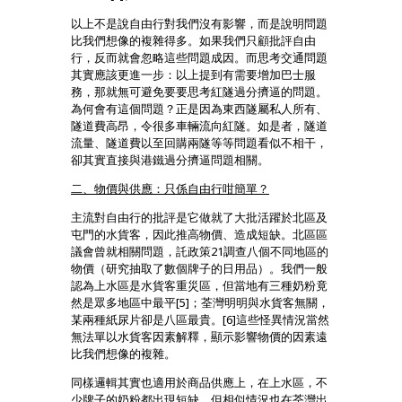
以上不是說自由行對我們沒有影響，而是說明問題
比我們想像的複雜得多。如果我們只顧批評自由
行，反而就會忽略這些問題成因。而思考交通問題
其實應該更進一步：以上提到有需要增加巴士服
務，那就無可避免要要思考紅隧過分擠逼的問題。
為何會有這個問題？正是因為東西隧屬私人所有、
隧道費高昂，令很多車輛流向紅隧。如是者，隧道
流量、隧道費以至回購兩隧等等問題看似不相干，
卻其實直接與港鐵過分擠逼問題相關。
二、物價與供應：只係自由行咁簡單？
主流對自由行的批評是它做就了大批活躍於北區及
屯門的水貨客，因此推高物價、造成短缺。北區區
議會曾就相關問題，託政策21調查八個不同地區的
物價（研究抽取了數個牌子的日用品）。我們一般
認為上水區是水貨客重災區，但當地有三種奶粉竟
然是眾多地區中最平[5]；荃灣明明與水貨客無關，
某兩種紙尿片卻是八區最貴。[6]這些怪異情況當然
無法單以水貨客因素解釋，顯示影響物價的因素遠
比我們想像的複雜。
同樣邏輯其實也適用於商品供應上，在上水區，不
少牌子的奶粉都出現短缺，但相似情況也在荃灣出