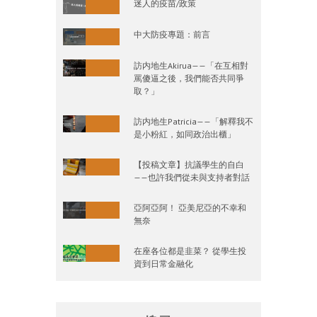
迷人的疫苗/政策
中大防疫專題：前言
訪内地生Akirua——「在互相對
罵傻逼之後，我們能否共同爭
取？」
訪内地生Patricia——「解釋我不
是小粉紅，如同政治出櫃」
【投稿文章】抗議學生的自白
——也許我們從未與支持者對話
亞阿亞阿！ 亞美尼亞的不幸和
無奈
在座各位都是韭菜？ 從學生投
資到日常金融化