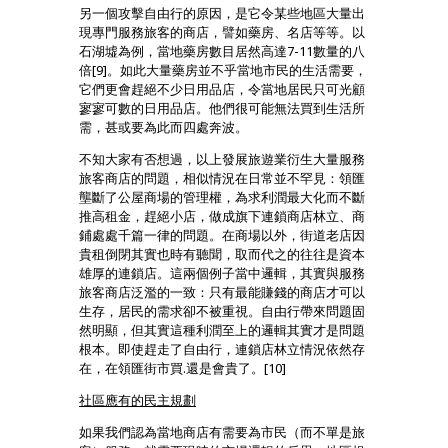
另一個攻擊自由行的原因，是它令某些地區大量出
現專門服務旅客的商店，譬如藥房、名店等等。以
石湖墟為例，當地藥房數目居然高達7-11數量的八
倍[9]。如此大量藥房並不乎當地市民的生活需要，
它們更會趕絕不少日用品店，令當地居民只可光顧
寥寥可數的日用品店。他們很可能無法買到生活所
需，甚或要為此而四處奔波。
不知大家有否想過，以上發展旅遊業衍生大量服務
旅客商店的問題，相似情況在日常並不罕見：領匯
壟斷了公屋商場的管理權，為求利潤最大化而不斷
推高租金，趕絕小店，做成旗下連鎖商店林立、商
鋪處處千篇一律的問題。在商場以外，街道老店因
貴租倒閉其實也時有聽聞，取而代之的往往是資本
雄厚的連鎖店。這兩個例子當中邏輯，其實與服務
旅客商店泛濫的一致：只有最能賺錢的商店才可以
生存，居民的需求卻不被重視。自由行帶來問題固
然明顯，但其實這種利潤至上的邏輯其實才是問題
根本。即使趕走了自由行，連鎖店林立情況依然存
在，在領匯街市買.還是會貴了。[10]
社區應有的民主規劃
如果我們認為當地商店有需要為市民（而不單是旅