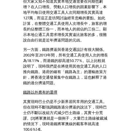
但大家又知不知道其實本地交通需要在同期也劇
增？在人口增長、勞動人口增長的因素影響下，本
地平均每日使用交通工具人次同期增長其實高達
127萬，而這正是坊間討論經常忽略的要點。如此
計算，在整體交通工具使用人次增長中，旅客的增
長約佔整體三份一，而本地人的就佔約三份二。顯
示本地公通工具需求增長其實遠比旅客的多，很難
說自由行就是近年擠逼問題的元凶。
另一方面，鐵路擠逼與香港交通設計有很大關係。
2002年至2013年間，所有交通工具使用人次的增長
為18.11%，而港鐵的卻高達50.77％。以上比較就
說明了，現時我們是在將使用其他交通工具的人口
推向鐵路。港府的確有「鐵路為主」的運輸政策方
針，將香港交通發展集中在鐵路上，這也解釋了港
鐵的過分擠逼問題。
鐵路以外應有的選擇
其實現時巴士仍是不少新界居民常用的交通工具。
但在現時不斷強調鐵路過分擠逼的說法下，現時巴
士仍不斷以改組方式減少巴士路線，其實十分荒
謬。[3]將軍澳就是一個例子，大量巴士路線被裁減
的情況下，現時港鐵將軍澳線的載客率就高達
100.6％[4]。