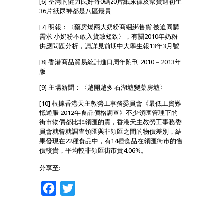
[6] 荃灣的健力氏好奇0碼20片紙尿褲及幫寶適初生
36片紙尿褲都是八區最貴
[7] 明報：〈藥房爆兩大奶粉商綑綁售貨 被迫同購
需求 小奶粉不敢入貨致短致〉，有關2010年奶粉
供應問題分析，請詳見前期中大學生報13年3月號
[8] 香港商品貿易統計進口周年附刊 2010－2013年
版
[9] 主場新聞：〈越開越多 石湖墟變藥房墟〉
[10] 根據香港天主教勞工事務委員會《最低工資難
抵通脹 2012年食品價格調查》不少領匯管理下的
街市物價都比非領匯的貴，香港天主教勞工事務委
員會就曾就調查領匯與非領匯之間的物價差別，結
果發現在22種食品中，有14種食品在領匯街市的售
價較貴，平均較非領匯街市貴4.06%。
分享至:
Facebook
Twitter