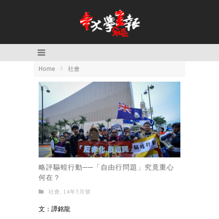
Home
社會
略評驅蝗行動──「自由行問題」究竟重心
何在？
社會
,
14年3月號
文：譚銘龍