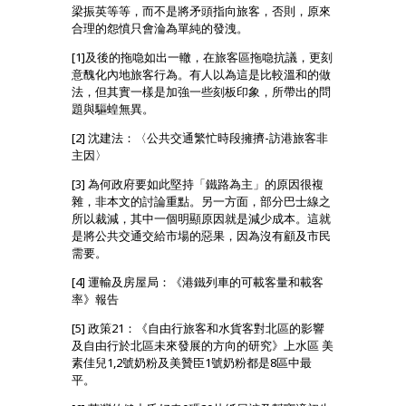
梁振英等等，而不是將矛頭指向旅客，否則，原來
合理的怨憤只會淪為單純的發洩。
[1]及後的拖喼如出一轍，在旅客區拖喼抗議，更刻
意醜化內地旅客行為。有人以為這是比較溫和的做
法，但其實一樣是加強一些刻板印象，所帶出的問
題與驅蝗無異。
[2] 沈建法：〈公共交通繁忙時段擁擠-訪港旅客非
主因〉
[3] 為何政府要如此堅持「鐵路為主」的原因很複
雜，非本文的討論重點。另一方面，部分巴士線之
所以裁減，其中一個明顯原因就是減少成本。這就
是將公共交通交給市場的惡果，因為沒有顧及市民
需要。
[4] 運輸及房屋局：《港鐵列車的可載客量和載客
率》報告
[5] 政策21：《自由行旅客和水貨客對北區的影響
及自由行於北區未來發展的方向的研究》上水區 美
素佳兒1,2號奶粉及美贊臣1號奶粉都是8區中最
平。