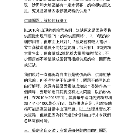
現，沙田和大埔區都有一定水貨客，奶粉卻供應充
足。究竟是甚麼因素影響奶粉的供應？
供應問題，該如何解決？
以2010年出現的奶粉荒為例，短缺原來是因為零售
供應鏈出現問題[7]：奶粉供應商將1、2、3號奶粉
綑綁銷售，但市面上只對1、3號奶粉有較大需求，
零售商被逼購買不同類型奶粉，卻只有1、3號奶粉
大量售出，便會做成2號奶粉大量囤積的情況，不
少藥房都不希望做成囤貨而拒絕供應奶粉，因而做
成短缺。
我們現時一直都認為自由行是物價高昂、供應短缺
的元凶，但荃灣的例子卻說明了，問題不能單以自
由行解釋。究竟有甚麼因素做成短缺？香港作為一
個商埠，要增加進口其實沒有太大問題，以奶粉為
例，在2010至2013年間，其實每年進口的奶粉都增
加了至少1000萬公斤[8]。既然供應充足，那麼短缺
很可能是產業鏈當中出現問題。以上道理其實也不
太複雜，但就正因為我們過分針對自由行才令我們
忽略這個可能。
三、藥房名店泛濫：商業邏輯包裝的自由行問題