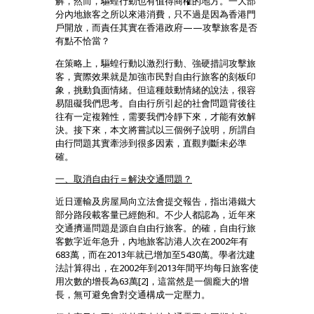
解，然而，驅蝗行動也有值得商榷的地方。一大部
分內地旅客之所以來港消費，只不過是因為香港門
戶開放，而責任其實在香港政府——攻擊旅客是否
有點不恰當？
在策略上，驅蝗行動以激烈行動、強硬措詞攻擊旅
客，實際效果就是加強市民對自由行旅客的刻板印
象，挑動負面情緒。但這種鼓動情緒的說法，很容
易阻礙我們思考。自由行所引起的社會問題背後往
往有一定複雜性，需要我們冷靜下來，才能有效解
決。接下來，本文將嘗試以三個例子說明，所謂自
由行問題其實牽涉到很多因素，直觀判斷未必準
確。
一、取消自由行＝解決交通問題？
近日運輸及房屋局向立法會提交報告，指出港鐵大
部分路段載客量已經飽和。不少人都認為，近年來
交通擠逼問題是源自自由行旅客。的確，自由行旅
客數字近年急升，內地旅客訪港人次在2002年有
683萬，而在2013年就已增加至5430萬。學者沈建
法計算得出，在2002年到2013年間平均每日旅客使
用次數的增長為63萬[2]，這當然是一個龐大的增
長，無可避免會對交通構成一定壓力。