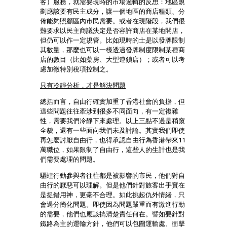
客）服務，就需要現時的市場邏輯的反思：地區規
劃應該要有民主成分，讓一個地區的商店種類、分
佈能夠照顧區內市民需要。或者在現階段，我們很
難要求以民主商議決定是否容許商店在某地開店，
但仍可以作一定規管。比如現時的士是以發牌限制
其數量，那麼也可以一樣透過發牌制度限制某種商
店的數目（比如藥房、大型連鎖店）；或者可以考
慮加徵特別稅項控制之。
只有冷靜分析，才是解決問題
總括而言，自由行確實加重了香港社會的負擔，但
這些問題往往牽涉到很多不同面向，有一定複雜
性，需要我們冷靜下來處理。以上三點不過是稍窺
全貌，還有一些面向我們未及討論。其實我們即使
再怎麼討厭自由行，也得承認自由行為香港帶來11
萬職位，如果限制了自由行，這些人的生計也是我
們需要處理的問題。
驅蝗行動參與者往往都是被影響的市民，他們對自
由行的厭惡可以理解。但是他們針對旅客出手實在
是捉錯用神，更毫不合理。如此挑起仇外情緒，只
會過分簡化問題。即使因為問題嚴重而有激進行動
的需要，他們也應該搞清楚責任何在。譬如要針對
鐵路為主的運輸方針，他們可以包圍運輸處、衝擊