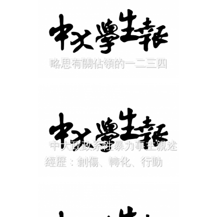
略思有關佔領的一二三四
中大政政系性暴力事主親述
經歷：創傷、轉化、行動