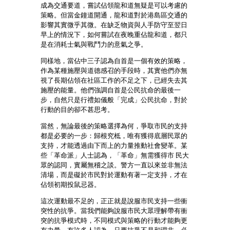
成為交通要道，嘗試佔領龍和道無疑是可以考慮的
策略。但當金鐘道開通，龍和道對於港島區交通的
影響其實微乎其微。在缺乏物資與人手防守至翌日
早上的情況下，如何嘗試在夜晚重佔龍和道，都只
是在消耗士氣與戰鬥力的意氣之爭。
同樣地，當佔中三子認為自首是一個有效的策略，
作為某種施壓與道德感召的手段時，其實他們亦無
視了長期佔領在社區工作的不足之下，已經失去其
施壓的能量。他們強調自首是公民抗命的最後一
步，自然只是行禮如儀般「完成」公民抗命，對於
行動的目的卻不甚思考。
當然，無論最後的策略選擇為何，爭取市民的支持
都是必要的一步：歸根究柢，唯有獲得底層民眾的
支持，才能透過由下而上的力量推動社會變革。某
些「革命派」人士認為，「革命」無需獲得市 民大
眾的認同，實屬無稽之談。警方一直以來並非無法
清場，而是礙於市民對於運動有著一定支持，才在
佔領初期投鼠忌器。
這次運動最不足的，正正就是說服市民支持一些衝
突性的抗爭。當我們能夠說服市民大眾理解帶有衝
突的抗爭模式時，不同模式與策略的行動才能夠更