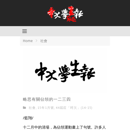
Home
社會
略思有關佔領的一二三四
社會
,
15年1月號
,
44屆莊「呵欠」(14-15)
/藍翔/
十二月中的清場，為佔領運動畫上了句號。許多人