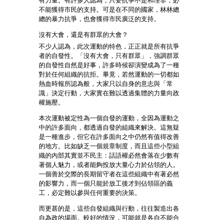
有力量。有許多人認為，只要抗爭不是和理非，必
不能獲得市民的支持。可是在不同的國家，林林總
總的暴力抗爭，也會獲得市民廣泛的支持。
沒有大會，還是有群眾的大會？
不少人認為，此次運動的特色，正正就是所有抗爭
者的自發性。「沒有大會，只有群眾」，強調群眾
的自發性自然是好事，許多時候卻演變成為了一種
對於任何組織的抗拒。畢竟，若然運動的一切都如
熱血時報所認為般，大家只以自身的意志與「常
識」決定行動，大家實在難以透過集體的力量向政
權施壓。
本次運動被定性為一個自發的運動，全因為運動之
中的許多面向，都透過自發的組織來解決。這無疑
是一種進步，但它在許多面向之中仍然有值得改善
的地方。比如缺乏一個規章制度，而且這些小型組
織的內部其實並不民主：話語權必然會落在少數有
著個人魅力，或者能夠投放大量心力於佔領的人。
一個善於交際的長期留守者在這些組織中有著必然
的影響力，而一個只能於放工後才到佔領區的義
工，必定難以參與任何重要的決策。
而更甚的是，這些自發組織與行動，往往製造出各
自為政的場面。較好的情況，可能就是各自不能合