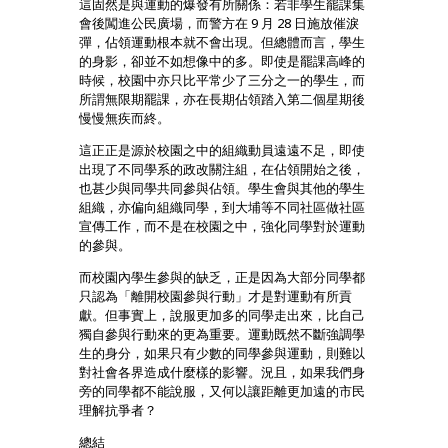
這固然是與運動的爆發有所關係：若非學生罷課集
會後闖進公民廣場，而警方在 9 月 28 日施放催淚
彈，佔領運動根本就不會出現。但總體而言，學生
的身影，卻並不如想像中的多。即使是罷課高峰的
時候，校園中亦只比平常少了三分之一的學生，而
所謂無限期罷課，亦在長期佔領踏入第二個星期後
慢慢無疾而終。
這正正是源於校園之中的組織動員遠遠不足，即使
出現了不同學系的政改關注組，在佔領開始之後，
也甚少與同學共同參與佔領。學生會與其他的學生
組織，亦偏向組織同學，到大埔等不同社區做社區
宣傳工作，而不是在校園之中，強化同學對於運動
的參與。
而校園內學生參與的缺乏，正是因為大部分同學都
只認為「離開校園參與行動」才是對運動有所貢
獻。但事實上，說服更加多的同學走出來，比自己
獨自參與行動來的更為重要。運動既然不斷強調學
生的身分，如果只有少數的同學參與運動，則難以
對社會各界造成什麼樣的影響。況且，如果我們身
旁的同學都不能說服，又何以讓距離更加遠的市民
理解抗爭者？
總結