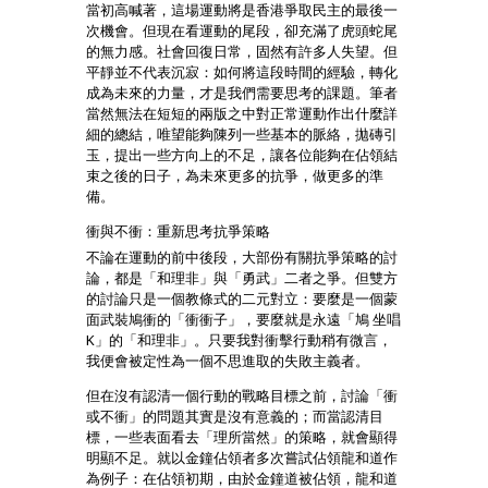
當初高喊著，這場運動將是香港爭取民主的最後一
次機會。但現在看運動的尾段，卻充滿了虎頭蛇尾
的無力感。社會回復日常，固然有許多人失望。但
平靜並不代表沉寂：如何將這段時間的經驗，轉化
成為未來的力量，才是我們需要思考的課題。筆者
當然無法在短短的兩版之中對正常運動作出什麼詳
細的總結，唯望能夠陳列一些基本的脈絡，拋磚引
玉，提出一些方向上的不足，讓各位能夠在佔領結
束之後的日子，為未來更多的抗爭，做更多的準
備。
衝與不衝：重新思考抗爭策略
不論在運動的前中後段，大部份有關抗爭策略的討
論，都是「和理非」與「勇武」二者之爭。但雙方
的討論只是一個教條式的二元對立：要麼是一個蒙
面武裝鳩衝的「衝衝子」，要麼就是永遠「鳩 坐唱
K」的「和理非」。只要我對衝擊行動稍有微言，
我便會被定性為一個不思進取的失敗主義者。
但在沒有認清一個行動的戰略目標之前，討論「衝
或不衝」的問題其實是沒有意義的；而當認清目
標，一些表面看去「理所當然」的策略，就會顯得
明顯不足。就以金鐘佔領者多次嘗試佔領龍和道作
為例子：在佔領初期，由於金鐘道被佔領，龍和道