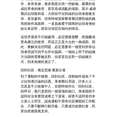
作，各有各做，最多都是出現一些缺漏。嚴重的造
成抗爭者的衝突，甚至造成混亂的場面。當示 威者
嘗試佔領龍和道，大部份守在防線的佔領者都會支
持，甚至參與。但有時候當衝擊者嘗試將防線的鐵
馬拆除作為路障，一直負責看守路障的佔領者便紛
紛出來反對，甚至出現惡言相向的情況。
這些矛盾若不仔細處理，必定慢慢發酵，然後釀成
更為廣泛的衝突，而這正正是大台的一個成因。因
此，要解決這些問題，必定需要有一個受到所有佔
領者所認可的平台作出協調。一個由上而下的組織
方法固然需要被反對，但若盲目反對一切組織方
式，則未免矯枉過正了。
回到社區：痛定思痛 重新出發
到了運動的中後期，回到社區，深耕細作成為了不
少佔領者討論的話題。筆者難以否認，許多人士，
尤其是不少政黨中人，在那時候作出「回到社區」
的呼召，都只是想找一個退場的藉口。筆者固然不
認同在沒有實質成果之下退場，卻更不認同某些本
土派人士所言，認為運動不需有社區層面的工作配
合，只要不斷將行動升級，只要成功改變社會，民
眾自然會跟風支持。