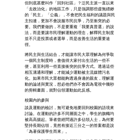
但到底甚麼叫作「回到社區」？泛民主派一直以來
「去政治化」的地區工作，只是強調那些虛無縹緲
的「民主」 「公義」，不會把民生福利的議題與民
主扣連，更加不會說服市民抗爭，乃至衝突的必
要。我們要做的，不是要重複「我要真普選」的說
法，而是要讓市民理解運動的理念，解釋民主制度
並不只是投票或者選舉，而是改善生活的重要途
徑。
將民主與生活結合，才能讓市民大眾理解為何爭取
一個民主制度時，會值得大家付出生活的一些不
便，甚至利用一些直接衝突的抗爭方式。透過這些
相互溝通和理解，才能減少運動被主流媒體污名
化。如果市民大眾都能夠透過身邊的親友，理解運
動的論述與實況，想必他們亦不會因為電視中幾秒
的剪輯畫面，就對佔領運動如此反感。
校園內的參與
談及運動的檢討，無可避免地要回到校園的語境來
討論。在運動的許多不同層面之中，學生的旗幟均
被高高揚起。筆者曾經問過許多佔領人士，為何要
堅持長期佔領，竟然有接近三分之一的答案都是說
「為著保護學生而來」。