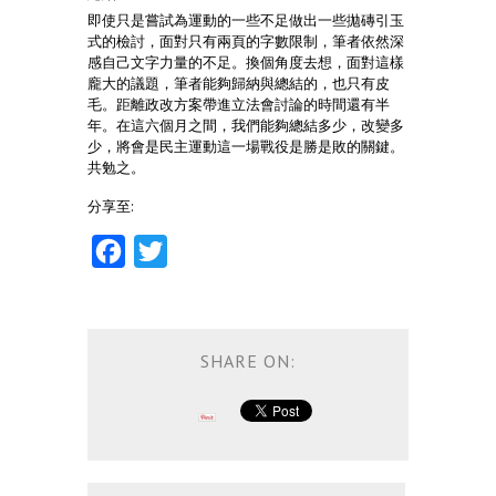
即使只是嘗試為運動的一些不足做出一些拋磚引玉
式的檢討，面對只有兩頁的字數限制，筆者依然深
感自己文字力量的不足。換個角度去想，面對這樣
龐大的議題，筆者能夠歸納與總結的，也只有皮
毛。距離政改方案帶進立法會討論的時間還有半
年。在這六個月之間，我們能夠總結多少，改變多
少，將會是民主運動這一場戰役是勝是敗的關鍵。
共勉之。
分享至:
Facebook
Twitter
SHARE ON: