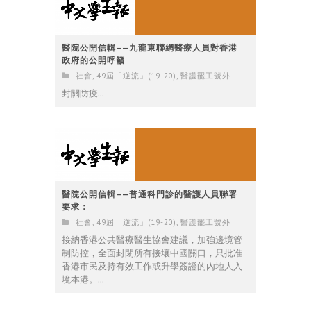
醫院公開信輯——九龍東聯網醫療人員對香港
政府的公開呼籲
社會
,
49屆「逆流」(19-20)
,
醫護罷工號外
封關防疫...
醫院公開信輯——普通科門診的醫護人員聯署
要求：
社會
,
49屆「逆流」(19-20)
,
醫護罷工號外
接納香港公共醫療醫生協會建議，加強邊境管
制防控，全面封閉所有接壤中國關口，只批准
香港市民及持有效工作或升學簽證的內地人入
境本港。...