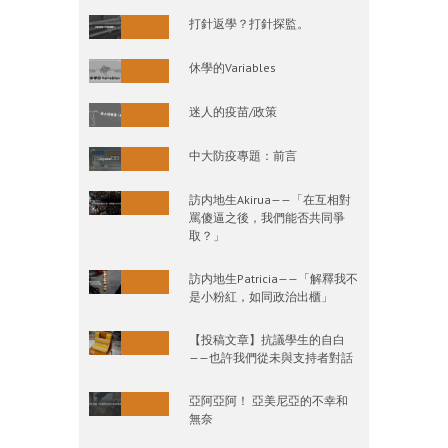
打針返學？打針探監。
休學的Variables
迷人的疫苗/政策
中大防疫專題：前言
訪内地生Akirua——「在互相對
罵傻逼之後，我們能否共同爭
取？」
訪内地生Patricia——「解釋我不
是小粉紅，如同政治出櫃」
【投稿文章】抗議學生的自白
——也許我們從未與支持者對話
亞阿亞阿！ 亞美尼亞的不幸和
無奈