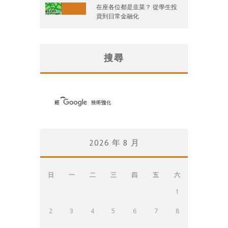
在座各位都是韭菜？ 從學生投
資到日常金融化
搜尋
2026 年 8 月
日
一
二
三
四
五
六
1
2
3
4
5
6
7
8