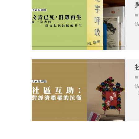
訪
訪
（