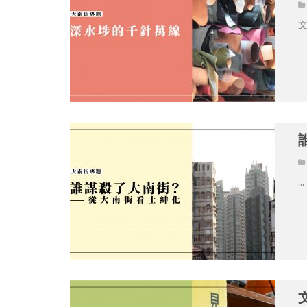
文
...