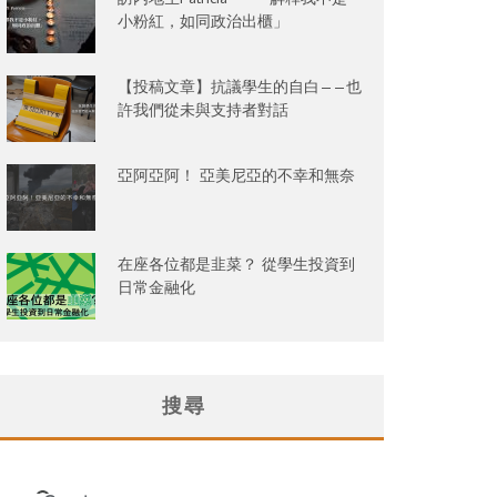
小粉紅，如同政治出櫃」
【投稿文章】抗議學生的自白——也
許我們從未與支持者對話
亞阿亞阿！ 亞美尼亞的不幸和無奈
在座各位都是韭菜？ 從學生投資到
日常金融化
搜尋