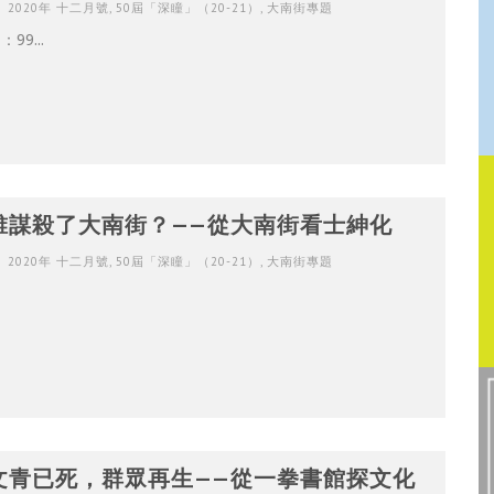
2020年 十二月號
,
50屆「深瞳」（20-21）
,
大南街專題
：99...
誰謀殺了大南街？——從大南街看士紳化
2020年 十二月號
,
50屆「深瞳」（20-21）
,
大南街專題
文青已死，群眾再生——從一拳書館探文化