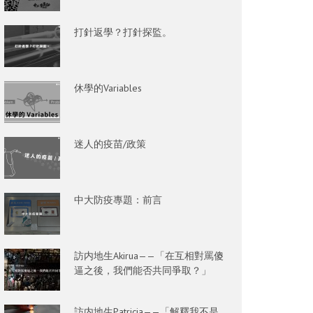
打針返學？打針探監。
休學的Variables
迷人的疫苗/政策
中大防疫專題：前言
訪内地生Akirua——「在互相對罵傻
逼之後，我們能否共同爭取？」
訪内地生Patricia——「解釋我不是