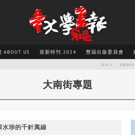
ABOUT US
迎新特刊 2024
歷屆出版委員會
常刊
迎新特刊
大南街專題
深水埗的千針萬線