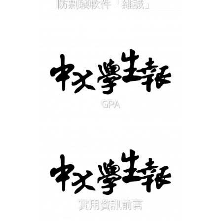
防剽竊軟件「維誠」
GPA
實用資訊前言