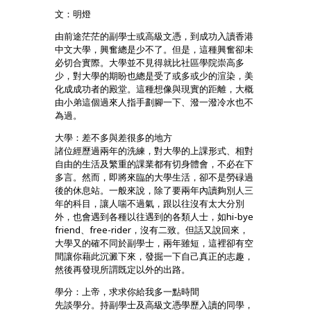
文：明燈
由前途茫茫的副學士或高級文憑，到成功入讀香港
中文大學，興奮總是少不了。但是，這種興奮卻未
必切合實際。大學並不見得就比社區學院崇高多
少，對大學的期盼也總是受了或多或少的渲染，美
化成成功者的殿堂。這種想像與現實的距離，大概
由小弟這個過來人指手劃腳一下、潑一潑冷水也不
為過。
大學：差不多與差很多的地方
諸位經歷過兩年的洗練，對大學的上課形式、相對
自由的生活及繁重的課業都有切身體會，不必在下
多言。然而，即將來臨的大學生活
，卻不是勞碌過
後的休息站。一般來說，除了要兩年內讀夠別人三
年的科目，讓人喘不過氣，跟以往沒有太大分別
外，也會遇到各種以往遇到的各類人士，如hi-bye
friend、free-rider，沒有二致。但話又說回來，
大學又的確不同於副學士，兩年雖短，這裡卻有空
間讓你藉此沉澱下來，發掘一下自己真正的志趣，
然後再發現所謂既定以外的出路。
學分：上帝，求求你給我多一點時間
先談學分。持副學士及高級文憑學歷入讀的同學，