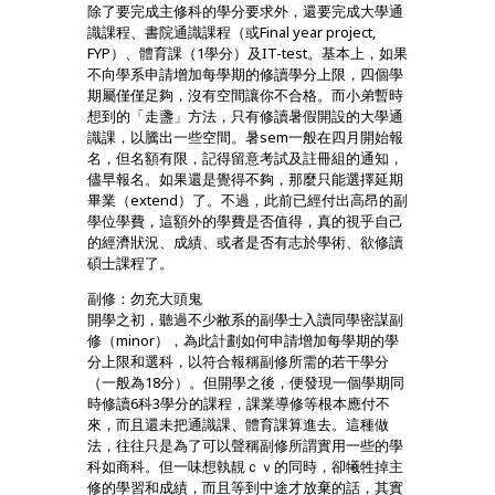
除了要完成主修科的學分要求外，還要完成大學通
識課程、書院通識課程（或Final year project,
FYP）、體育課（1學分）及IT-test。基本上，如果
不向學系申請增加每學期的修讀學分上限，四個學
期屬僅僅足夠，沒有空間讓你不合格。而小弟暫時
想到的「走盞」方法，只有修讀暑假開設的大學通
識課，以騰出一些空間。暑sem一般在四月開始報
名，但名額有限，記得留意考試及註冊組的通知，
儘早報名。如果還是覺得不夠，那麼只能選擇延期
畢業（extend）了。不過，此前已經付出高昂的副
學位學費，這額外的學費是否值得，真的視乎自己
的經濟狀況、成績、或者是否有志於學術、欲修讀
碩士課程了。
副修：勿充大頭鬼
開學之初，聽過不少敝系的副學士入讀同學密謀副
修（minor），為此計劃如何申請增加每學期的學
分上限和選科，以符合報稱副修所需的若干學分
（一般為18分）。但開學之後，便發現一個學期同
時修讀6科3學分的課程，課業導修等根本應付不
來，而且還未把通識課、體育課算進去。這種做
法，往往只是為了可以聲稱副修所謂實用一些的學
科如商科。但一味想執靚ｃｖ的同時，卻犧牲掉主
修的學習和成績，而且等到中途才放棄的話，其實