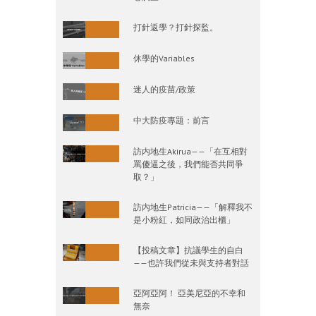
打針返學？打針探監。
休學的Variables
迷人的疫苗/政策
中大防疫專題：前言
訪内地生Akirua——「在互相對
罵傻逼之後，我們能否共同爭
取？」
訪内地生Patricia——「解釋我不
是小粉紅，如同政治出櫃」
【投稿文章】抗議學生的自白
——也許我們從未與支持者對話
亞阿亞阿！ 亞美尼亞的不幸和
無奈