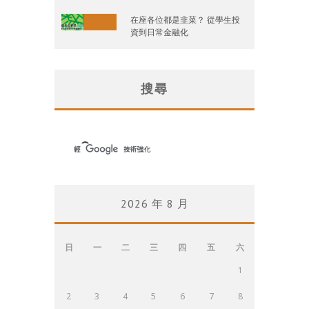
在座各位都是韭菜？ 從學生投
資到日常金融化
搜尋
2026 年 8 月
日
一
二
三
四
五
六
1
2
3
4
5
6
7
8