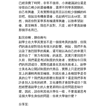
已經浪費了時間，非常不值得。小弟建議諸位還是
珍惜自己稀少的選修機會，選擇不同學系開辦的、
自己有興趣、又有實際得益而且以往較少接觸的科
目吧。假如沒有機會選修，也起碼可以去sit堂。當
然，倘若你對某學系有極濃厚興趣，以致希望副
修、甚至轉系，我也不反對。只是，絕不要貪副修
那個浮名而已。
點完你喇，贈你兩句
副學士在大學其實並不是一個很奇異的族類，但我
們的過去卻對現在有很大的影響。例如，我們不免
沾染了激烈競爭的風氣，還可能以為自己的幸運只
是符合了「努力有回報」的迷思。其實只要回想不
久前，我們還是考試制度的失敗者，便應知今日我
們的所謂成功，實際也建基在其他失敗者上。副學
士美名為公開試制度的代替品，實際上只是把競爭
至上的邏輯再推至極致。到底社會上各種競爭是否
真的公平？我們真的那麼出類拔萃？還是我們享有
許多別人沒有的經濟、文化優勢才會競爭成功？我
想經歷過副學士的人會更易明白這些問題意味什
麼。因此，請你和其他大學生一樣，不要逃避思考
這個大學生身份的問題：你來大學做什麼？
分享至: