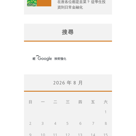
在座各位都是韭菜？ 從學生投
資到日常金融化
搜尋
2026 年 8 月
日
一
二
三
四
五
六
1
2
3
4
5
6
7
8
9
10
11
12
13
14
15