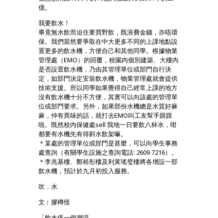
億。
我要飲水！
畢竟無水飲而迫住要買野飲，既浪費金錢，亦唔環
保。我們當然要爭取在中大更多不同的上課地點設
置更多的飲水機，方便自己和其他同學。根據物業
管理處（EMO）的回覆，校園內個別建築、大樓內
是否設置飲水機，乃由其管理單位或部門自行決
定，如部門決定安裝飲水機，物業管理處就會提供
技術支援。所以同學如果覺得自己經常上課的地方
沒有飲水機十分不方便，其實可以向該處的管理單
位或部門要求。另外，如果部份水機總是水質好麻
麻，仲有異味的話，就打去EMO叫工友幫手跟跟
啦。既然校內保健處sell 我地一日要飲八杯水，咁
都要有水機先有得斟水飲架嘛。
＊某處的管理單位或部門是甚麼，可以向學生事務
處查詢（有關學生設施之查詢電話: 2609 7216）。
＊李兆基樓、鄭裕彤樓及利黃瑤璧樓將各增設一部
飲水機，預計於九月初投入服務。
吹．水
文︰膠樽怪
「飲水係一個潮流……