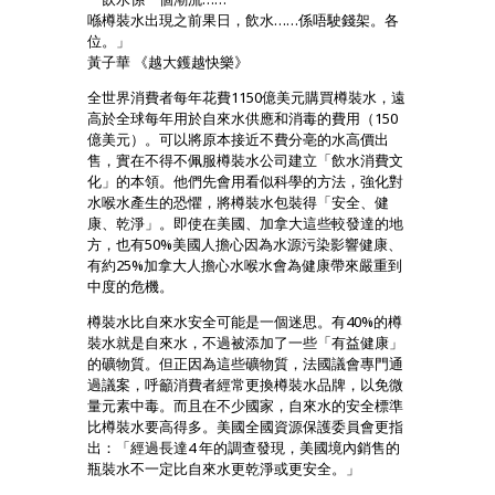
喺樽裝水出現之前果日，飲水……係唔駛錢架。各
位。」
黃子華 《越大鑊越快樂》
全世界消費者每年花費1150億美元購買樽裝水，遠
高於全球每年用於自來水供應和消毒的費用（150
億美元）。可以將原本接近不費分亳的水高價出
售，實在不得不佩服樽裝水公司建立「飲水消費文
化」的本領。他們先會用看似科學的方法，強化對
水喉水產生的恐懼，將樽裝水包裝得「安全、健
康、乾淨」。即使在美國、加拿大這些較發達的地
方，也有50%美國人擔心因為水源污染影響健康、
有約25%加拿大人擔心水喉水會為健康帶來嚴重到
中度的危機。
樽裝水比自來水安全可能是一個迷思。有40%的樽
裝水就是自來水，不過被添加了一些「有益健康」
的礦物質。但正因為這些礦物質，法國議會專門通
過議案，呼籲消費者經常更換樽裝水品牌，以免微
量元素中毒。而且在不少國家，自來水的安全標準
比樽裝水要高得多。美國全國資源保護委員會更指
出：「經過長達4 年的調查發現，美國境內銷售的
瓶裝水不一定比自來水更乾淨或更安全。」