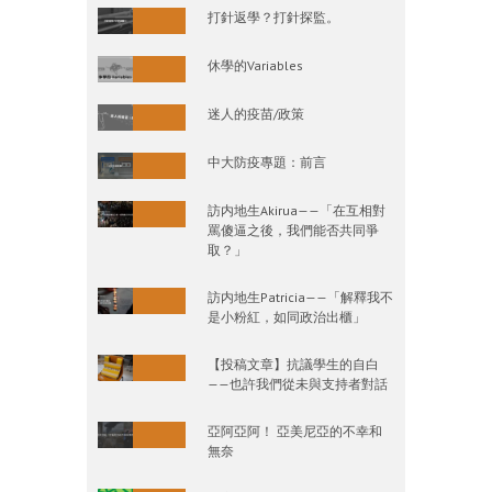
打針返學？打針探監。
休學的Variables
迷人的疫苗/政策
中大防疫專題：前言
訪内地生Akirua——「在互相對
罵傻逼之後，我們能否共同爭
取？」
訪内地生Patricia——「解釋我不
是小粉紅，如同政治出櫃」
【投稿文章】抗議學生的自白
——也許我們從未與支持者對話
亞阿亞阿！ 亞美尼亞的不幸和
無奈