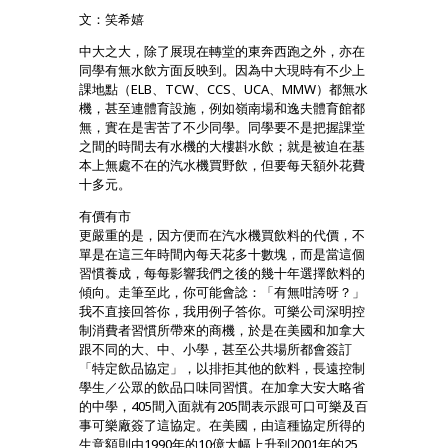
文：笑希嬉
中大之大，除了展現在轉堂的東奔西跑之外，亦在
同學有無水飲方面反映到。因為中大現時有不少上
課地點（ELB、TCW、CCS、UCA、MMW）都無水
機，甚至連體育設施，例如嶺南場和逸夫體育館都
無，實在是害苦了不少同學。同學要不是把握課堂
之間的時間去有水機的大樓斟水飲；就是被迫在基
本上無處不在的汽水機買野飲，但要每天額外花費
十多元。
有價有市
更嚴重的是，因方便而在汽水機買飲料的代價，不
單是在這三年時間內每天花多十數塊，而是當這個
習慣養成，每每影響我們之後的幾十年選擇飲料的
傾向。走筆至此，你可能會諗：「有無咁誇呀？」
我不直接回答你，我用例子答你。可樂公司深明控
制消費者習慣所帶來的商機，於是在美國和加拿大
跟不同的大、中、小學，甚至公共場所都會簽訂
「特定飲品協定」，以排拒其他的飲料，長遠控制
學生／公眾的飲品口味同習慣。在加拿大安大略省
的中學，405間入面就有205間表示跟可口可樂及百
事可樂廠簽了這協定。在美國，由這種協定所得的
生意額則由1990年的10億大幅上升到2001年的25