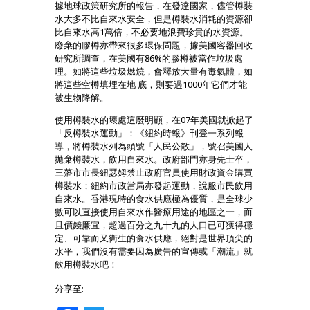
據地球政策研究所的報告，在發達國家，儘管樽裝
水大多不比自來水安全，但是樽裝水消耗的資源卻
比自來水高1萬倍，不必要地浪費珍貴的水資源。
廢棄的膠樽亦帶來很多環保問題，據美國容器回收
研究所調查，在美國有86%的膠樽被當作垃圾處
理。如將這些垃圾燃燒，會釋放大量有毒氣體，如
將這些空樽填埋在地 底，則要過1000年它們才能
被生物降解。
使用樽裝水的壞處這麼明顯，在07年美國就掀起了
「反樽裝水運動」：《紐約時報》刊登一系列報
導，將樽裝水列為頭號「人民公敵」，號召美國人
拋棄樽裝水，飲用自來水。政府部門亦身先士卒，
三藩市市長紐瑟姆禁止政府官員使用財政資金購買
樽裝水；紐約市政當局亦發起運動，說服市民飲用
自來水。香港現時的食水供應極為優質，是全球少
數可以直接使用自來水作醫療用途的地區之一，而
且價錢廉宜，超過百分之九十九的人口已可獲得穩
定、可靠而又衛生的食水供應，絕對是世界頂尖的
水平，我們沒有需要因為廣告的宣傳或「潮流」就
飲用樽裝水吧！
分享至: