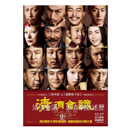
清須會議－ 以喜劇敘述歷
史