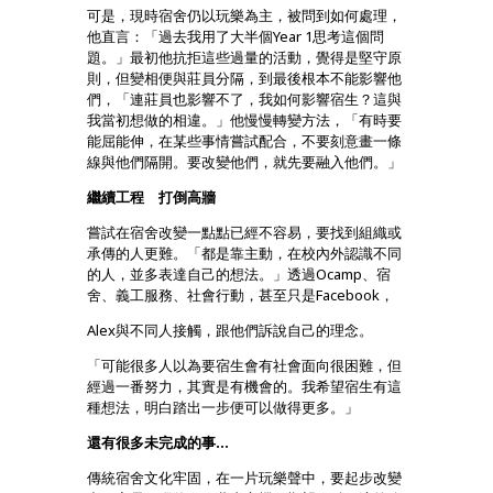
可是，現時宿舍仍以玩樂為主，被問到如何處理，
他直言：「過去我用了大半個Year 1思考這個問
題。」最初他抗拒這些過量的活動，覺得是堅守原
則，但變相便與莊員分隔，到最後根本不能影響他
們，「連莊員也影響不了，我如何影響宿生？這與
我當初想做的相違。」他慢慢轉變方法，「有時要
能屈能伸，在某些事情嘗試配合，不要刻意畫一條
線與他們隔開。要改變他們，就先要融入他們。」
繼續工程 打倒高牆
嘗試在宿舍改變一點點已經不容易，要找到組織或
承傳的人更難。「都是靠主動，在校內外認識不同
的人，並多表達自己的想法。」透過Ocamp、宿
舍、義工服務、社會行動，甚至只是Facebook，
Alex與不同人接觸，跟他們訴說自己的理念。
「可能很多人以為要宿生會有社會面向很困難，但
經過一番努力，其實是有機會的。我希望宿生有這
種想法，明白踏出一步便可以做得更多。」
還有很多未完成的事…
傳統宿舍文化牢固，在一片玩樂聲中，要起步改變