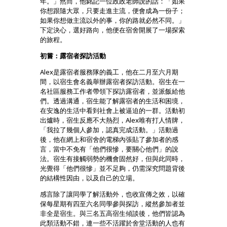
年。」然而，他銘記一位政政老師說的話：「如果
你想跟隨大眾，只要走進主流，便會成為一份子；
如果你想做主流以外的事，你的路就必然不同。」
下定決心，選好路向，他便在宿舍開展了一場探索
的旅程。
初嘗：露宿者探訪活動
Alex是露宿者服務隊的義工，他在二月至六月期
間，以宿生會名義舉辦露宿者探訪活動。宿生在一
名社區服務工作者帶領下探訪露宿者，並派飯給他
們。透過溝通，宿生能了解露宿者的生活和困境，
在安逸的生活中看到社會上被逼迫的一群。活動初
出爐時，宿生反應不大熱烈，Alex唯有打人情牌，
「我拉了幾個人參加，認真完成活動。」活動過
後，他在網上和宿舍的電梯內張貼了參加者的感
言，當中不免有「他們很慘，要關心他們」的說
法。宿生有接觸弱勢的機會固然好，但與此同時，
光覺得「他們很慘」並不足夠，仍需深究問題背後
的結構性因由，以及自己的立場。
感言除了讓同學了解活動外，也收宣傳之效，以確
保每星期有四至六名同學參與探訪，縱然參加者並
非全是宿生。與三名五高宿生傾談後，他們皆認為
此類活動不錯，連一些不活躍於舍堂活動的人也有