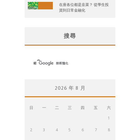
在座各位都是韭菜？ 從學生投
資到日常金融化
搜尋
2026 年 8 月
日
一
二
三
四
五
六
1
2
3
4
5
6
7
8