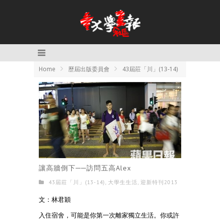
Home
歷屆出版委員會
43屆莊「川」(13-14)
讓高牆倒下──訪問五高Alex
43屆莊「川」(13-14)
,
大學生生活
,
迎新特刊2013
文：林君穎
入住宿舍，可能是你第一次離家獨立生活。你或許