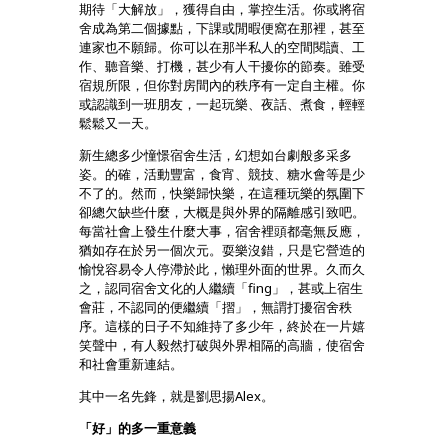
期待「大解放」，獲得自由，掌控生活。你或將宿
舍成為第二個據點，下課或閒暇便窩在那裡，甚至
連家也不願歸。你可以在那半私人的空間閱讀、工
作、聽音樂、打機，甚少有人干擾你的節奏。雖受
宿規所限，但你對房間內的秩序有一定自主權。你
或認識到一班朋友，一起玩樂、夜話、煮食，輕輕
鬆鬆又一天。
新生總多少憧憬宿舍生活，幻想如台劇般多采多
姿。的確，活動豐富，食宵、競技、糖水會等是少
不了的。然而，快樂歸快樂，在這種玩樂的氛圍下
卻總欠缺些什麼，大概是與外界的隔離感引致吧。
每當社會上發生什麼大事，宿舍裡頭都毫無反應，
猶如存在於另一個次元。耍樂沒錯，只是它營造的
愉悅容易令人停滯於此，懶理外面的世界。久而久
之，認同宿舍文化的人繼續「fing」，甚或上宿生
會莊，不認同的便繼續「摺」，無謂打擾宿舍秩
序。這樣的日子不知維持了多少年，終於在一片嬉
笑聲中，有人毅然打破與外界相隔的高牆，使宿舍
和社會重新連結。
其中一名先鋒，就是劉思揚Alex。
「好」的多一重意義