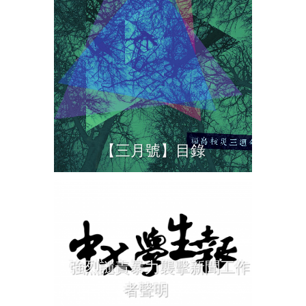
【三月號】目錄
強烈讉責暴力襲擊新聞工作
者聲明