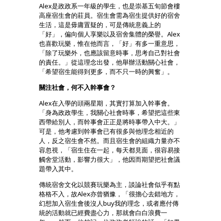
Alex是政政系一年級的學生，也是崇基五旬節會樓
高座宿生會的莊員。宿生會需為宿生提供好的宿舍
生活，這是毋庸置疑的，可是傳統意義上的
「好」，偏向個人享樂以及宿舍集體的榮譽。Alex
也喜歡玩樂，惟在他而言，「好」有多一重意思，
「除了玩樂外，也應該留意時事，思考自己對社會
的責任。」從這理念出發，他舉辦活動關心社會，
「希望宿生能得到更多，而不只一時的興奮」。
關注社會，何不入幹事會？
Alex在入學的頭兩星期，其實打算加入幹事會。
「身為政政學生，我關心社會時事，希望把這些東
西帶給別人，而幹事會正正是將時事帶入中大。」
可是，他考慮到幹事會已有很多與他理念相近的
人，反之宿生會不然。而且宿生會的組織力量亦不
容忽視，「宿生住在一起，每天都見面，很容易接
觸舍堂活動，影響力很大」，他因而期望把社會議
題帶入其中。
傳統宿舍文化以競賽玩樂為主，談論社會似乎有點
格格不入，故Alex亦曾猶豫，「很擔心去錯地方，
幻想加入宿生會後沒人buy我的理念，或者應付傳
統的活動就已經費盡心力，那就會白白浪費一