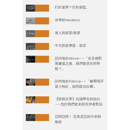
打針返學？打針探監。
休學的Variables
迷人的疫苗/政策
中大防疫專題：前言
訪内地生Akirua——「在互相對
罵傻逼之後，我們能否共同爭
取？」
訪内地生Patricia——「解釋我不
是小粉紅，如同政治出櫃」
【投稿文章】抗議學生的自白
——也許我們從未與支持者對話
亞阿亞阿！ 亞美尼亞的不幸和
無奈