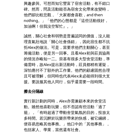
興趣參與。可想而知它豐富了宿舍活動，有不錯口
碑。然而，問及活動能否為宿舍文化帶來改變時，
他們卻比較悲觀，「大家都會喜歡，and then
nothing。」「他們的心態都是『這些活動很好，
加油啊！但我沒空幫忙』。」
誠然，關心社會和弱勢是普遍認同的價值，沒人能
理直氣壯地說「關心社會係錯」，因此宿生都不抗
拒Alex的做法。可是，當要求他們主動關心，甚至
籌備活動，便是另一回事。且看Alex初與莊員協商
的情況亦略知一二。崇基有很多大型舍堂活動，準
備需時，故Alex提出新活動時，莊員都稍有遲疑，
深怕應付不了額外的工作量。他們的顧慮固然合理
且可被理解，但同時也代表Alex未必能得到很大支
援。要說服其他人同行，似乎還需要一段時間。
擦去分隔線
實行新計劃的同時，Alex亦需兼顧本來的舍堂活
動。雖然他喜歡玩樂，但不否認有些活動「過了
籠」，「有時超過了帶動舍堂氣氛的目的，投放太
多時間。若沉醉於玩樂所帶來的快感，被它綑綁，
便容易忽略其他事務。」他口中的「其他事務」，
包括家人、學業，當然還有社會。