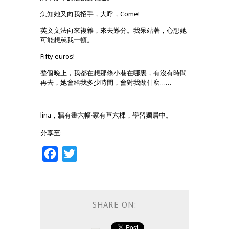
怎知她又向我招手，大呼，Come!
英文文法向來複雜，來去難分。我呆站著，心想她
可能想罵我一頓。
Fifty euros!
整個晚上，我都在想那條小巷在哪裏，有沒有時間
再去，她會給我多少時間，會對我做什麼……
____________
lina，牆有畫六幅‧家有草六棵，學習獨居中。
分享至:
Facebook
Twitter
SHARE ON: