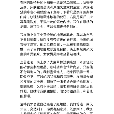
在阿姆斯特丹的不知第一還是第二個晚上，我輾轉
反側。床的左側是澳洲原住民畫家的油畫，深深淺
淺的啡色小圓點點滿了畫布，乍看只是幾何圖案和
曲線，紋理卻暗藏他族群的秘密。右側是窗戶，掛
著我剛洗好、半濕半乾的紫色內褲。我住在頂樓的
房間。屋頂尖尖，所以天花也是斜斜的。
我在街上拿了免費派發的地圖就亂走。我以為自己
不會到荷蘭，所以沒有帶這裏的旅行書。地圖使城
市變了迷宮。亂走走得自在，一旦被地圖指指點
點，有了目的地便難以漫無目的。街上偶然傳來大
麻的奇異氣味。女女男男蹲著坐著站著抽。
走著走著，街上多了大麻草標誌的店舖、奇形怪狀
的矽膠皮製性用品、咖啡店和色情片商店。只要能
不付錢進去的，我都盡量進去，把東西玩弄一番，
問個究竟。可以的話我都和店員聊天。在滿是金屬
和皮革的店子裏，我買了一張卡通色情卡給朋友，
離開店後，又忍不著回頭，請求和滿臉是環的店員
拍照。他摟著我的腰拍照。他笑得很甜美，和著他
的唇環。
這時我才發覺自己踏進了紅燈區。我打算過一兩天
才去，突然到了，感覺有點意外。既然到了，我便
去看聞名的「櫥窗裏的女郎」。帶著慚愧的心，不