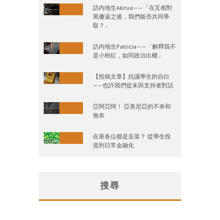
訪内地生Akirua——「在互相對
罵傻逼之後，我們能否共同爭
取？」
訪内地生Patricia——「解釋我不
是小粉紅，如同政治出櫃」
【投稿文章】抗議學生的自白
——也許我們從未與支持者對話
亞阿亞阿！ 亞美尼亞的不幸和
無奈
在座各位都是韭菜？ 從學生投
資到日常金融化
搜尋