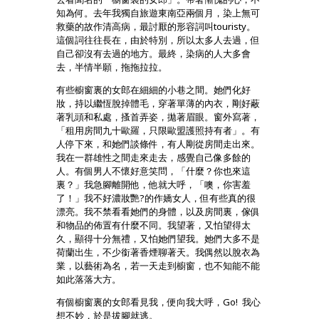
知為何。去年我獨自旅遊東南亞兩個月，染上無可
救藥的故作清高病，最討厭的形容詞叫touristy。
這個詞往往長在，由於特別，所以太多人去過，但
自己卻沒有去過的地方。最終，染病的人大多會
去，半情半願，拖拖拉拉。
有些櫥窗裏的女郎在細細的小巷之間。她們化好
妝，持以繼恆脫掉體毛，穿著單薄的內衣，剛好蔽
著乳頭和私處，搔首弄姿，拋著眉眼。窗外寫著，
「租用房間九十歐羅，只限歐盟護照持有者」。有
人停下來，和她們談條件，有人剛從房間走出來。
我在一群雄性之間走來走去，感覺自己像多餘的
人。有個男人不懷好意笑問，「什麼？你也來這
裏？」我急腳離開他，他就大呼，「噢，你害羞
了！」我不好濃妝艷?的作嬌女人，但有些真的很
漂亮。我不禁看看她們的身體，以及房間裏，傢俱
和物品的佈置有什麼不同。我望著，又怕望得太
久，顯得十分無禮，又怕她們望我。她們大多不是
荷蘭出生，不少銜著香煙聊著天。我偶然以脫衣為
業，以藝術為名，若一天走到櫥窗，也不知能不能
如此落落大方。
有個櫥窗裏的女郎看見我，便向我大呼，Go! 我心
想不妙，於是拔腳就逃。