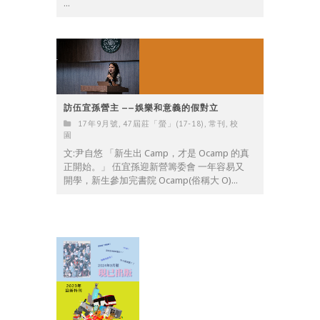
...
訪伍宜孫營主 ——娛樂和意義的假對立
17年9月號
,
47屆莊「螢」(17-18)
,
常刊
,
校
園
文:尹自悠 「新生出 Camp，才是 Ocamp 的真
正開始。」 伍宜孫迎新營籌委會 一年容易又
開學，新生參加完書院 Ocamp(俗稱大 O)...