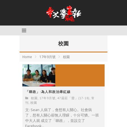
校園
Home
17年9月號
校園
「睇政」:為人和政治牽紅線
校園
,
17年9月號
,
47屆莊「螢」(17-18)
,
常
刊
,
校園
文: Sean 人病了，會想有人關心。社會病
了，想有人關心卻無人理睬，十分可憐。一班
中大人就 成立了「睇政」，並設立了
Facebook...