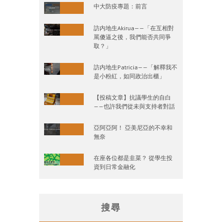
中大防疫專題：前言
訪内地生Akirua——「在互相對
罵傻逼之後，我們能否共同爭
取？」
訪内地生Patricia——「解釋我不
是小粉紅，如同政治出櫃」
【投稿文章】抗議學生的自白
——也許我們從未與支持者對話
亞阿亞阿！ 亞美尼亞的不幸和
無奈
在座各位都是韭菜？ 從學生投
資到日常金融化
搜尋