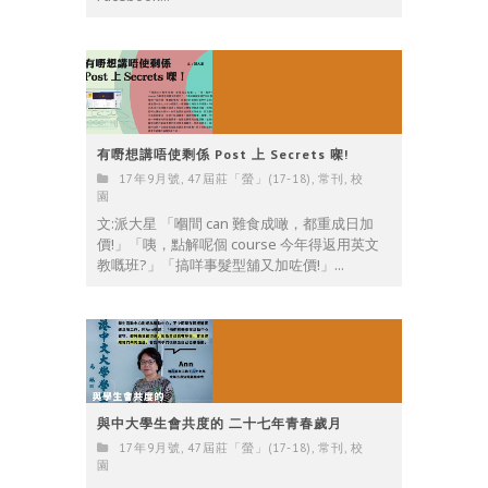
有嘢想講唔使剩係 Post 上 Secrets 㗎!
17年9月號
,
47屆莊「螢」(17-18)
,
常刊
,
校
園
文:派大星 「嗰間 can 難食成噉，都重成日加
價!」「咦，點解呢個 course 今年得返用英文
教嘅班?」「搞咩事髮型舖又加咗價!」...
與中大學生會共度的 二十七年青春歲月
17年9月號
,
47屆莊「螢」(17-18)
,
常刊
,
校
園