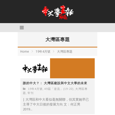
大灣區專題
Home
19年4月號
大灣區專題
誰的中大？： 大灣區建設與中文大學的未來
19年4月號
,
49屆「逆流」(19-20)
,
大灣區專
題
,
常刊
| 大灣區和中大看似毫無關聯，但其實她早已
主導了中大日後的發展方向 文：何正男
2019...