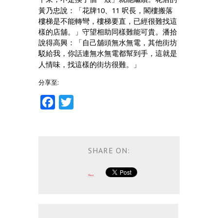
10
11
黃乃忠說：「花牌
、
呎長，閣樓搬落
樓梯是不能轉彎，樓梯要直，已經很難找這
樣的店舖。」守望相助同樣難能可貴。潘拾
說得高興：「自己舖頭無水無電，其他街坊
駁給我，你話連無水無電都幫到手，這就是
人情味，找這樣的街坊很難。」
分享至:
Facebook
Twitter
SHARE ON: