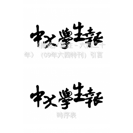
《抽乾／重注－六四二十
年》（09年六四特刊）引言
時序表