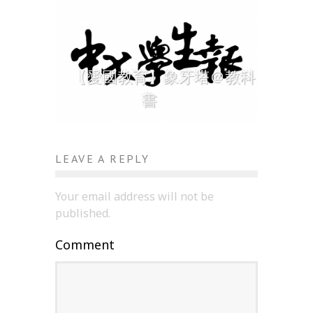
【愛國教育】象牙塔＠教科
書
LEAVE A REPLY
Your email address will not be
published.
Comment