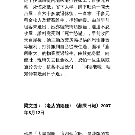
她十多歲時從內地來港打住家工，百多元月
薪「死慳死抵」省下大半，購下旺角一間天
台屋，自六十多歲退休後，一直靠二千多元
租金收入及積蓄維生，拒領綜援。由於早前
租客未遷出，她亦留戀街坊關顧，遲遲不忍
收屋，誰料竟受到「死亡恐嚇」，早前收回
天台屋後，她主動放棄房協提供的恩恤徙置
等權利，打算搬到自己從未住過、面積「廁
所咁大」的物業度過餘生。由於她身體一向
健壯，現時失去租金收入，恐怕一旦生病或
過於長命，積蓄不足應付，
「阿婆老啦，唔
知仲有幾耐日子過」。
2007
梁文道︰〈老店的絕種〉《蘋果日報》
8
12
年
月
日
你看「大展鴻圖」這四個字吧，是花牌的常