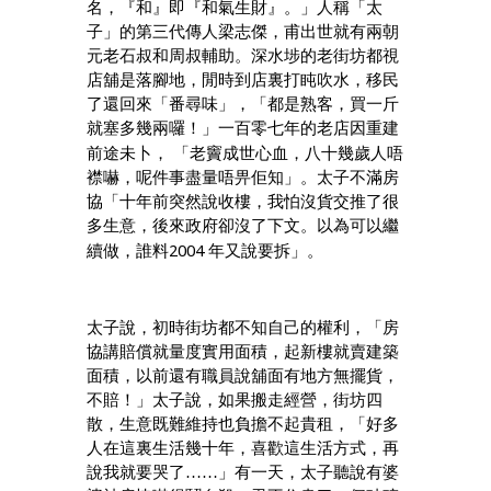
名，『和』即『和氣生財』。」人稱「太
子」的第三代傳人梁志傑，甫出世就有兩朝
元老石叔和周叔輔助。深水埗的老街坊都視
店舖是落腳地，閒時到店裏打盹吹水，移民
了還回來「番尋味」，「都是熟客，買一斤
就塞多幾兩囉！」一百零七年的老店因重建
前途未卜，
「老竇成世心血，八十幾歲人唔
襟嚇，呢件事盡量唔畀佢知」。太子不滿房
協「十年前突然說收樓，我怕沒貨交推了很
多生意，後來政府卻沒了下文。以為可以繼
2004
續做，誰料
年又說要拆」。
太子說，初時街坊都不知自己的權利，「房
協講賠償就量度實用面積，起新樓就賣建築
面積，以前還有職員說舖面有地方無擺貨，
不賠！」太子說，如果搬走經營，街坊四
散，生意既難維持也負擔不起貴租，「好多
人在這裏生活幾十年，喜歡這生活方式，再
說我就要哭了……」有一天，太子聽說有婆