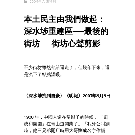
2009年六四特刊
本土民主由我們做起：
深水埗重建區──最後的
街坊──街坊心聲剪影
不少街坊雖然都給逼走了，但幾年下來，還
是流下了點點溫暖。
2007
9
9
〈深水埗找到自豪〉《明報》
年
月
日
1900
年，中國人還在留辮子的時候，
「劉
成和醬園」在青山道開業了。「我外公叫劉
時，他三兄弟開店時用大哥劉成名字作舖