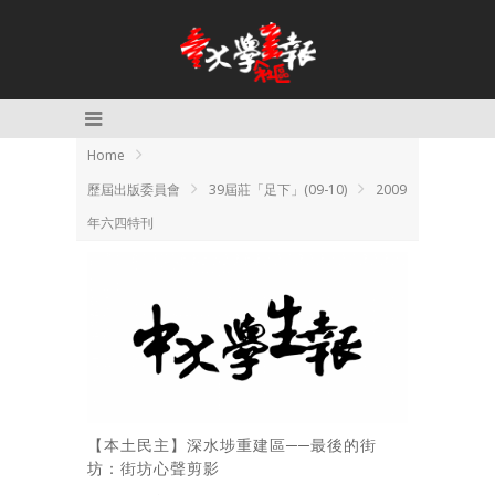
Home
歷屆出版委員會
39屆莊「足下」(09-10)
2009
年六四特刊
【本土民主】深水埗重建區──最後的街
坊：街坊心聲剪影