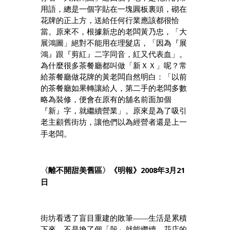
用語，總是一個字貼在一塊圓板裏頭，砌在
花牌的正上方，送給任何行業應該都很恰
當。原來不，根據新忠的老闆黃乃忠，「大
展鴻圖」絕對不能用在理髮店，「因為『展
鴻』跟『剪紅』二字同音，紅又代表血」。
為什麼很多茶餐廳都叫做「新ＸＸ」呢？常
給茶餐廳做花牌的黃老闆自然明白：「以前
的茶餐廳如果轉讓給人，第二手的老闆多數
略為裝修，便會在原有的舖名前面加個
『新』字，就繼續營業」。原來是為了吸引
老主顧舊街坊，讓他們以為經營者還是上一
手老闆。
2008
3
21
〈離不開甜美舊區〉《明報》
年
月
日
街坊看透了盲目重建的敗筆——生活是累積
下來，不是換了個「殼」就能繼續。花店的