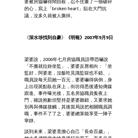
婆被房協嚇得鬧自殺，忍不住畫了一個破碎
broken heart
的心，寫上「
」貼在大門抗
議，沒多久就被人撕掉。
2007
9
9
〈深水埗找到自豪〉《明報》
年
月
日
2006
梁婆說，
年七月房協職員語帶恐嚇說
「不搬就拉妳坐監」，婆婆反唇相向：「坐
監好，阿婆老，沒飯吃見識監獄也不錯。」
職員說每天罰她一百元，婆婆嚇得病倒，身
上出現斑點臥在床上，街坊得悉後通知傳媒
跟進。事件曝光後，五名房協職員夤夜上
門，雖說抱歉但堅持是婆婆聽錯，又要求她
別再與傳媒接觸，其後當局說把相關職員調
職，事件不了了之，婆婆總算能享受一陣子
寧靜。
談到未來，梁婆竟擔心自己「長命百歲」。