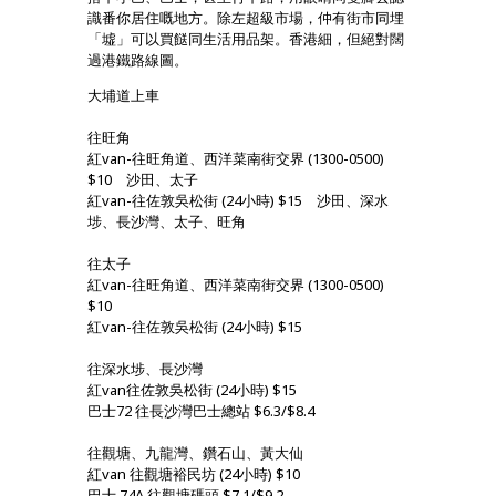
識番你居住嘅地方。除左超級市場，仲有街市同埋
「墟」可以買餸同生活用品架。香港細，但絕對闊
過港鐵路線圖。
大埔道上車
往旺角
紅van-往旺角道、西洋菜南街交界 (1300-0500)
$10 沙田、太子
紅van-往佐敦吳松街 (24小時) $15 沙田、深水
埗、長沙灣、太子、旺角
往太子
紅van-往旺角道、西洋菜南街交界 (1300-0500)
$10
紅van-往佐敦吳松街 (24小時) $15
往深水埗、長沙灣
紅van往佐敦吳松街 (24小時) $15
巴士72 往長沙灣巴士總站 $6.3/$8.4
往觀塘、九龍灣、鑽石山、黃大仙
紅van 往觀塘裕民坊 (24小時) $10
巴士 74A 往觀塘碼頭 $7.1/$9.2