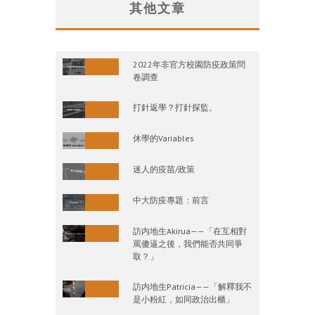
其他文章
2022年非官方校園防疫政策問
卷調查
打針返學？打針探監。
休學的Variables
迷人的疫苗/政策
中大防疫專題：前言
訪内地生Akirua——「在互相對
罵傻逼之後，我們能否共同爭
取？」
訪内地生Patricia——「解釋我不
是小粉紅，如同政治出櫃」