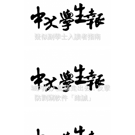
疑似副學士入讀者指南
城內的人點樣走出去：反擊
防剽竊軟件「維誠」