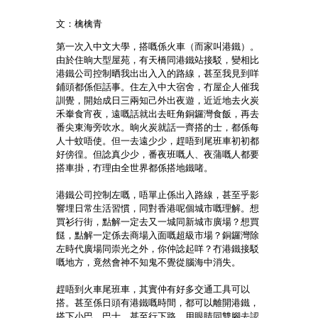
文：檎檎青
第一次入中文大學，搭嘅係火車（而家叫港鐵）。
由於住晌大型屋苑，有天橋同港鐵站接駁，變相比
港鐵公司控制晒我出出入入的路線，甚至我見到咩
鋪頭都係佢話事。住左入中大宿舍，冇屋企人催我
訓覺，開始成日三兩知己外出夜遊，近近地去火炭
禾輋食宵夜，遠嘅話就出去旺角銅鑼灣食飯，再去
番尖東海旁吹水。晌火炭就話一齊搭的士，都係每
人十蚊唔使。但一去遠少少，趕唔到尾班車初初都
好傍徨。但諗真少少，番夜班嘅人、夜蒲嘅人都要
搭車掛，冇理由全世界都係搭地鐵啫。
港鐵公司控制左嘅，唔單止係出入路線，甚至乎影
響埋日常生活習慣，同對香港呢個城市嘅理解。想
買衫行街，點解一定去又一城同新城市廣場？想買
餸，點解一定係去商場入面嘅超級市場？
銅鑼灣除
左時代廣場同崇光之外，你仲諗起咩？冇港鐵接駁
嘅地方，竟然會神不知鬼不覺從腦海中消失。
趕唔到火車尾班車，其實仲有好多交通工具可以
搭。甚至係日頭有港鐵嘅時間，都可以離開港鐵，
搭下小巴、巴士，甚至行下路，用眼睛同雙腳去認