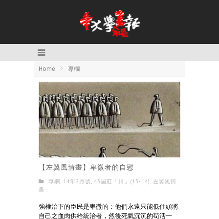
Home
專欄
【左翼風情畫】卑微者的自慰
專欄
,
14年2月號
,
43屆莊「川」(13-14)
,
左翼風情
畫
強權治下的臣民是卑微的：他們永遠只能低住頭將
自己之血肉供給統治者，然後死氣沉沉的苟活一