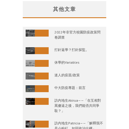
其他文章
2022年非官方校園防疫政策問
卷調查
打針返學？打針探監。
休學的Variables
迷人的疫苗/政策
中大防疫專題：前言
訪内地生Akirua——「在互相對
罵傻逼之後，我們能否共同爭
取？」
訪内地生Patricia——「解釋我不
是小粉紅，如同政治出櫃」