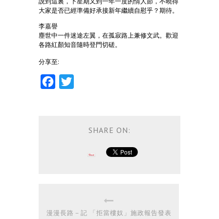
說到這裏，下星期又到一年一度的情人節，不曉得
大家是否已經準備好承接新年繼續自慰乎？期待。
李嘉譽
塵世中一件迷途左翼，在孤寂路上兼修文武。歡迎
各路紅顏知音隨時登門切磋。
分享至:
Facebook
Twitter
SHARE ON:
漫漫長路－記 「拒當樓奴」施政報告發表