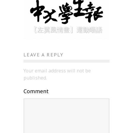
【左翼風情畫】運動囈語
LEAVE A REPLY
Your email address will not be
published.
Comment