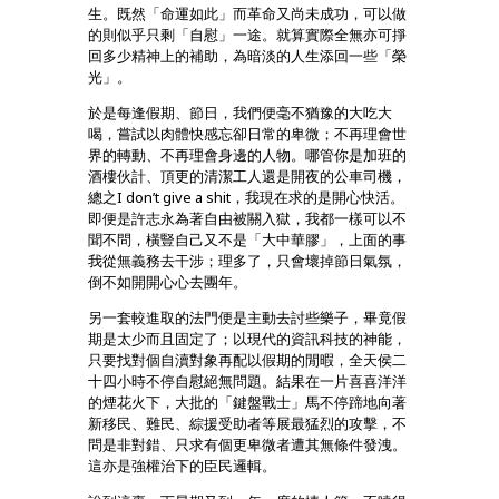
生。既然「命運如此」而革命又尚未成功，可以做
的則似乎只剩「自慰」一途。就算實際全無亦可掙
回多少精神上的補助，為暗淡的人生添回一些「榮
光」。
於是每逢假期、節日，我們便毫不猶豫的大吃大
喝，嘗試以肉體快感忘卻日常的卑微；不再理會世
界的轉動、不再理會身邊的人物。哪管你是加班的
酒樓伙計、頂更的清潔工人還是開夜的公車司機，
總之I don’t give a shit，我現在求的是開心快活。
即便是許志永為著自由被關入獄，我都一樣可以不
聞不問，橫豎自己又不是「大中華膠」，上面的事
我從無義務去干涉；理多了，只會壞掉節日氣氛，
倒不如開開心心去團年。
另一套較進取的法門便是主動去討些樂子，畢竟假
期是太少而且固定了；以現代的資訊科技的神能，
只要找對個自瀆對象再配以假期的閒暇，全天侯二
十四小時不停自慰絕無問題。結果在一片喜喜洋洋
的煙花火下，大批的「鍵盤戰士」馬不停蹄地向著
新移民、難民、綜援受助者等展最猛烈的攻擊，不
問是非對錯、只求有個更卑微者遭其無條件發洩。
這亦是強權治下的臣民邏輯。