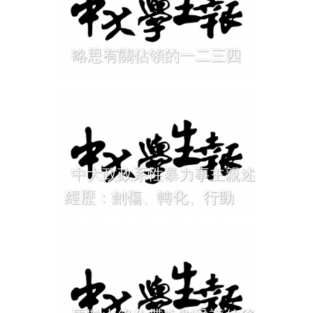
略思有關佔領的一二三四
中大政政系性暴力事主親述
經歷：創傷、轉化、行動