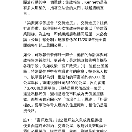
關於行動其中一個重點：施政報告，Kenneth是沒
有多大期望的，指著立法會的大門，皺起眉頭直
言：
「梁振英凈係提會『交待進度』。交待進度﹖姐係
冇新嘢啦。我地覺得今次施政報告仍會以『搭建置
業階梯』為主軸，即係繼續起私樓同居屋﹔未必會
講（公屋）扣分制﹔應該都係2017/2018年先至肯
開始每年起二萬間公屋。」
如今，施政報告發佈好一陣子，他們的預計亦與施
政報告無甚差別。更甚者，是次施政報告明言採取
各種手段，例如收緊「富戶政策」[1]，迫使公屋居
民，特別是住戶中有在職青年的家庭，投身私人樓
市。以華富邨為例，重建前的華富邨約有9,000個
公屋單位，重建後卻只剩8,500間公屋，反而多建
了3,400個居屋單位。現時居屋尺價高達一萬元，
逼近私樓尺價，變相是逼使市民成為天價居屋樓
奴。面對著政府固化的「市場至上」思維，「拒當
樓奴」要爭取年青人應有的住屋權利，相信仍是漫
漫長路。
註1：「富戶政策」指公屋戶若入息或資產超標，
便要面臨終止租約，交還公屋。政府以此鼓勵富戶
遷出公屋單位，購買居屋。然而，剛踏足社會的公