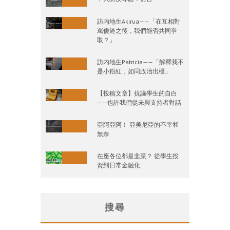
訪内地生Akirua——「在互相對
罵傻逼之後，我們能否共同爭
取？」
訪内地生Patricia——「解釋我不
是小粉紅，如同政治出櫃」
【投稿文章】抗議學生的自白
——也許我們從未與支持者對話
亞阿亞阿！ 亞美尼亞的不幸和
無奈
在座各位都是韭菜？ 從學生投
資到日常金融化
搜尋