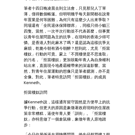
筆者十四日晚凌晨去到立法會，只見那兒人丁單
薄，僅得數個帳篷。但明明幾乎每天新聞都在說青
年置業是何等困難，為何只有這麼少人出來爭取？
同場還有「全民退休保障聯席」，同樣只得小貓三
四隻。當然，一次半次行動並不代表甚麼，但事實
以青年住屋問題為主的抗爭，在現時的香港少得可
憐。是香港人對此麻木了嗎？還是認為這樣抗爭太
麻煩，乾脆今朝有酒今朝醉？想到此，尤見「拒當
樓奴」行動的可貴。蒙上「不買樓便是不思進取」
的污名，「拒當樓奴」更加鼓勵年青人為自身權利
站出來，直面現今地產霸權帶來的深遠影響。當
然，對青年住屋運動的想像只是筆者臆測，亦不是
全像。對此，筆者特意訪問「拒當樓奴」的成員
Kenneth。
拒當樓奴訪問
據Kenneth說，這樣通宵留守固然是方便早上的抗
爭行動，但更大的原因是象徵著政府現時的住屋政
策非常糟糕，逼使年青人要「訓街」。「拒當樓
奴」亦特意做了一個倉鼠梯，象徵年青人原地踏
步：
「今日住屋係逼在眉睫嘅問題。後生仔想買樓？想