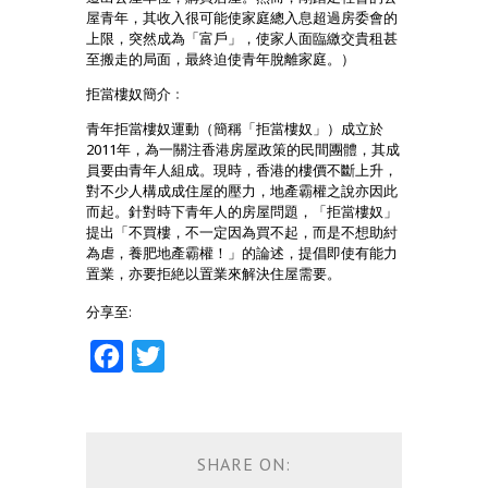
屋青年，其收入很可能使家庭總入息超過房委會的
上限，突然成為「富戶」，使家人面臨繳交貴租甚
至搬走的局面，最終迫使青年脫離家庭。）
拒當樓奴簡介﹕
青年拒當樓奴運動（簡稱「拒當樓奴」）成立於
2011年，為一關注香港房屋政策的民間團體，其成
員要由青年人組成。現時，香港的樓價不斷上升，
對不少人構成成住屋的壓力，地產霸權之說亦因此
而起。針對時下青年人的房屋問題，「拒當樓奴」
提出「不買樓，不一定因為買不起，而是不想助紂
為虐，養肥地產霸權！」的論述，提倡即使有能力
置業，亦要拒絶以置業來解決住屋需要。
分享至:
Facebook
Twitter
SHARE ON: