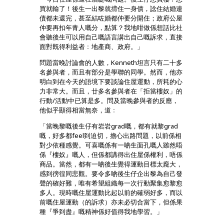
買就輸了！後生一出黎就揹住一身債，諗住結婚連
債都未還完，甚至結咗婚都仲要分開住；政府公屋
仲要再扣年青人嘅分，點算？我地咁做係想話比社
會聽後生可以用自己嘅語言講出自己嘅訴求，直接
面對既得利益者﹕地產商、政府。」
問題當晚討論會的人數，Kenneth坦言只有二十多
名參與者，而且有部分是學聯的同學。然而，他亦
明白到在今天的語境下要談論住屋運動，所耗的心
力非常大。而且，廿多名參與者在「拒當樓奴」的
行動/活動中已算是多。問及當晚參與者的反應，
他似乎顯得相當無奈，道﹕
「當晚黎嘅後生仔有岩岩grad嘅，都有就黎grad
嘅，好多都feel到迫切，擔心出路問題，以前係相
對少依種感覺。可喜嘅係有一啲生面孔嘅人雖然唔
係『樓奴』嘅人，但係都講得出住屋係權利，唔係
商品。當然，都有一啲後生覺得運動目標太龐大，
感到徬徨同悲觀。要令多啲後生仔企出黎為自己發
聲的確好難，唯有希望組織每一次行動聚集愈黎愈
多人。現時嘅住屋運動比起以前的確弱好多，而以
前嘅住屋運動（的訴求）亦未必切合當下，但係果
種『爭到盡』嘅精神係好值得我地學習。」