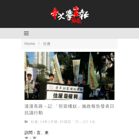
Home
社會
漫漫長路－記 「拒當樓奴」施政報告發表日
抗議行動
社會
,
14年2月號
,
43屆莊「川」(13-14)
訪問：言、來
文：言