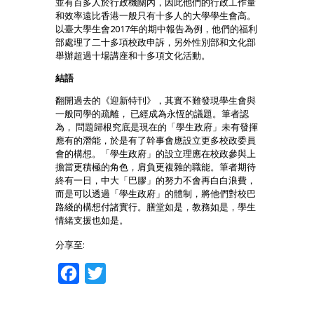
並有百多人於行政機關內，因此他們的行政工作量
和效率遠比香港一般只有十多人的大學學生會高。
以臺大學生會2017年的期中報告為例，他們的福利
部處理了二十多項校政申訴，另外性別部和文化部
舉辦超過十場講座和十多項文化活動。
結語
翻開過去的《迎新特刊》，其實不難發現學生會與
一般同學的疏離， 已經成為永恆的議題。筆者認
為， 問題歸根究底是現在的「學生政府」未有發揮
應有的潛能，於是有了幹事會應設立更多校政委員
會的構想。「學生政府」的設立理應在校政參與上
擔當更積極的角色，肩負更複雜的職能。筆者期待
終有一日，中大「巴膠」的努力不會再白白浪費，
而是可以透過「學生政府」的體制，將他們對校巴
路綫的構想付諸實行。膳堂如是，教務如是，學生
情緒支援也如是。
分享至:
Facebook
Twitter