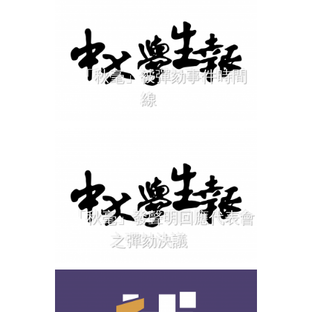
「秋毫」被彈劾事件時間
線
「秋毫」發聲明回應代表會
之彈劾決議