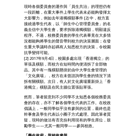
現時各個委員會的運作與「員生共治」的理想仍有
一段距離，在重大事件上學生代表未必能夠發揮太
大影響力，例如去年港獨橫額事件 [2] 中，校方直
接繞過學生代表，以「師生中心管理委員會」的名
義去信中大學生會，要求拆除港獨橫額，明顯違反
程序。不過，校務委員會的學生代表畢竟在大多情
況都能夠將學生的聲音帶到校方的決策層面；在發
生重大爭議時亦起碼有人知悉校方的決策，令校園
抗爭變得可能。
[2] 2017年9月4日，校園多處出現「香港獨立」的
單張及橫額，而校方在短時間內便清拆了全部物
品。其中有一塊橫額懸掛於由中大學生會管理的
「文化廣場」，校方在未曾諮詢學生會的情況下清
拆有關橫額。次日，有人於文化廣場重新掛上「香
港獨立」橫額及在民主牆位置張貼單張。
然而，筆者留意到不少同學不太知悉各個校務委員
會的存在，亦不了解各個學生代表的工作。在校政
倡議上，一般同學似乎沒有參與的位置，最終也是
幹事會及學生代表以小圈子方式處理。因此筆者質
疑，現時的做法有否充份利用現有的學生席位，鼓
勵學生——尤其一般同學——參與校政。
「學生政府」與校政參與