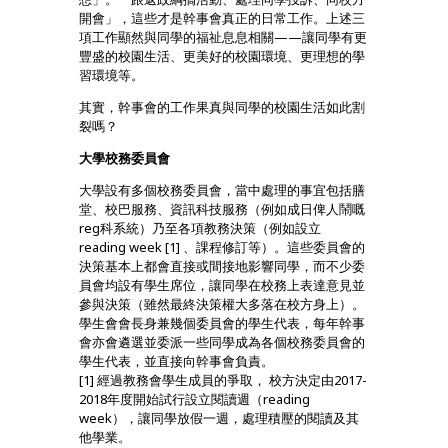
開會」，這些才是幹事會真正的日常工作。上述三
項工作顯然與同學的福祉息息相關——讓同學有更
豐盛的校園生活、更美好的校園環境、更理想的學
習環境等。
其實，幹事會的工作果真與同學的校園生活如此割
裂嗎？
大學校務委員會
大學設有多個校務委員會，當中處理的事宜包括膳
堂、校巴服務、資訊科技服務（例如成日俾人鬧嘅
reg科系統）乃至各項教務決策（例如設立
reading week [1] 、課程修訂等）。這些委員會的
決策基本上都會直接或間接地影響同學，而不少委
員會均設有學生席位，讓同學在校務上表達意見並
參與決策（雖然最終決策權大多落在校方身上）。
學生會會長身兼幾個委員會的學生代表，每年幹事
會亦會遴選並委派一些同學成為各個校務委員會的
學生代表，並直接向幹事會負責。
[1] 經過教務會學生成員的爭取， 校方決定由2017-
2018年度開始試行設立閱讀週（reading
week），讓同學放假一週，處理積壓的閱讀及其
他學業。