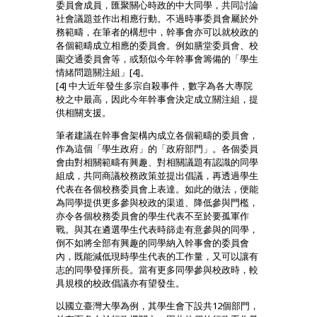
委員會成員，匯聚關心時政的中大同學，共同討論
社會議題並作出相應行動。不過時事委員會屬於外
務範疇，在筆者的構想中，幹事會亦可以就校政的
各個範疇成立相應的委員會。例如膳堂委員會、校
園交通委員會等，或類似今年幹事會籌備的「學生
情緒問題關注組」[4]。
[4] 中大近年發生多宗自殺事件，數字為各大專院
校之中最高，因此今年幹事會決定成立關注組，提
供相關支援。
筆者建議在幹事會架構內成立各個範疇的委員會，
作為這個「學生政府」的「政府部門」。各個委員
會由對相關範疇有興趣、對相關議題有認識的同學
組成，共同商議校務政策並提出倡議，再透過學生
代表在各個校務委員會上表達。如此的做法，便能
為同學提供更多參與校政的渠道、降低參與門檻，
亦令各個校務委員會的學生代表不至於要孤軍作
戰。與其在遴選學生代表時篩走有意參與的同學，
倒不如將全部有興趣的同學納入幹事會的委員會
內，既能減低現時學生代表的工作量，又可以讓有
志的同學發揮所長。當有更多同學參與校政時，較
具規模的校政倡議亦有望發生。
以國立臺灣大學為例，其學生會下設共12個部門，