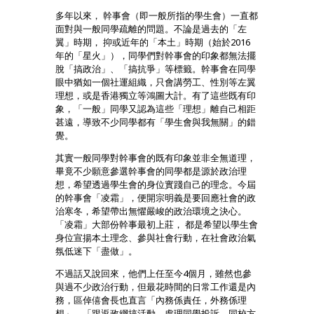
多年以來， 幹事會（即一般所指的學生會）一直都
面對與一般同學疏離的問題。不論是過去的「左
翼」時期， 抑或近年的「本土」時期（始於2016
年的「星火」），同學們對幹事會的印象都無法擺
脫「搞政治」、「搞抗爭」等標籤。幹事會在同學
眼中猶如一個社運組織，只會講勞工、性別等左翼
理想，或是香港獨立等鴻圖大計。有了這些既有印
象，「一般」同學又認為這些「理想」離自己相距
甚遠，導致不少同學都有「學生會與我無關」的錯
覺。
其實一般同學對幹事會的既有印象並非全無道理，
畢竟不少願意參選幹事會的同學都是源於政治理
想，希望透過學生會的身位實踐自己的理念。今屆
的幹事會「凌霜」，便開宗明義是要回應社會的政
治寒冬，希望帶出無懼嚴峻的政治環境之決心。
「凌霜」大部份幹事最初上莊， 都是希望以學生會
身位宣揚本土理念、參與社會行動，在社會政治氣
氛低迷下「盡做」。
不過話又說回來，他們上任至今4個月，雖然也參
與過不少政治行動，但最花時間的日常工作還是內
務，區倬僖會長也直言「內務係責任，外務係理
想」。「跟返政綱搞活動、處理同學投訴、同校方