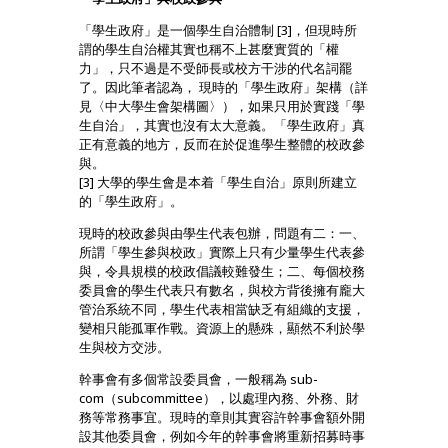
「學生政府」是一個學生自治體制 [3]，但現時所
謂的學生自治權其實也稱不上甚麼實質的「權
力」，只不過是不受師長或校方干涉的代名詞罷
了。因此筆者認為， 現時的「學生政府」架構（詳
見〈中大學生會架構圖〉），如果只用於實踐「學
生自治」，其實也沒有太大意義。「學生政府」真
正有意義的地方，反而在於促進學生整體的校政參
與。
[3] 大學的學生會是本着「學生自治」原則所建立
的「學生政府」。
現時的校政參與由學生代表包辦，問題有二：一、
所謂「學生參與校政」實際上只有少量學生代表參
與，令具規模的校政倡議較難發生；二、每個校務
委員會的學生代表只有數名，與校方背後擁有龐大
管治系統不同，學生代表相當缺乏有組織的支援，
變相只能孤軍作戰。資源上的懸殊，顯然不利於學
生與校方交涉。
幹事會有多個常設委員會，一般稱為 sub-
com（subcommittee），以處理內務、外務、財
務等常務事宜。現時的章則其實容許幹事會額外開
設其他委員會，例如今年的幹事會將重新招募時事