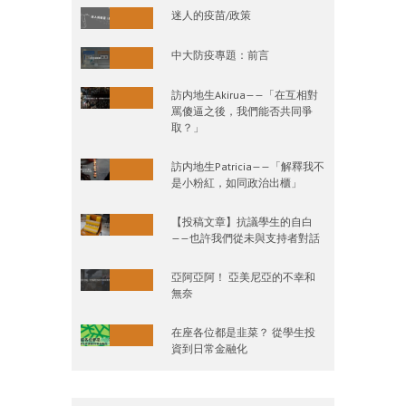
迷人的疫苗/政策
中大防疫專題：前言
訪内地生Akirua——「在互相對
罵傻逼之後，我們能否共同爭
取？」
訪内地生Patricia——「解釋我不
是小粉紅，如同政治出櫃」
【投稿文章】抗議學生的自白
——也許我們從未與支持者對話
亞阿亞阿！ 亞美尼亞的不幸和
無奈
在座各位都是韭菜？ 從學生投
資到日常金融化