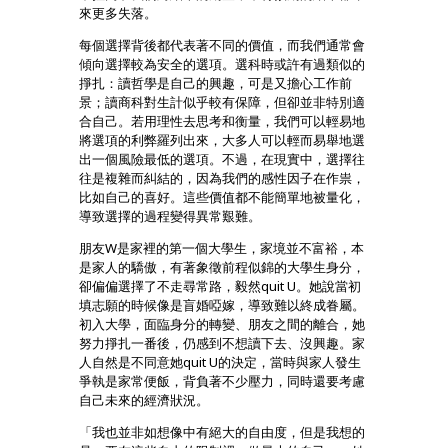
來更多失落。
每個選擇背後都代表著不同的價值，而我們通常會
傾向選擇較為安全的選項。選科時或許有過類似的
掙扎：讀哲學是自己的興趣，可是又擔心工作前
景；讀商科對生計似乎較有保障，但卻並非特別適
合自己。若用理性去思考和衡量，我們可以輕易地
將選項的利弊羅列出來，大多人可以輕而易舉地選
出一個風險最低的選項。不過，在現實中，選擇往
往是複雜而糾結的，因為我們的感性因子在作祟，
比如自己的喜好。這些價值都不能簡單地被量化，
導致選擇的過程變得異常艱難。
朋友W是家裡的第一個大學生，家境並不富裕，本
是家人的驕傲，有著象徵前程似錦的大學生身分，
卻偏偏選擇了不走尋常路，毅然quit U。她說當初
填志願的時候像是盲婚啞嫁，導致難以終成眷屬。
初入大學，面臨身分的轉變、朋友之間的離合，她
努力掙扎一番後，仍感到不想讀下去、沒興趣。家
人自然是不同意她quit U的決定，當時與家人發生
爭執是家常便飯，背負著不少壓力，同時還要考慮
自己未來的經濟狀況。
「我也並非如想像中有絕大的自由度，但是我想的