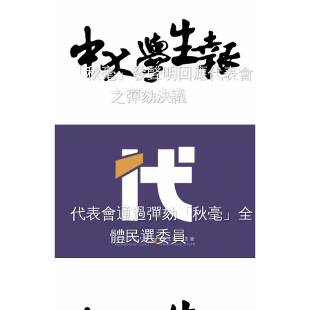
「秋毫」發聲明回應代表會
之彈劾決議
代表會通過彈劾「秋毫」全
體民選委員