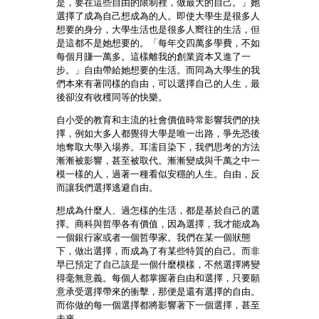
是，要在這些自由的限制裡，做最大的自己。」她
選擇了成為自己想成為的人。即使大學生是很多人
想要的身分，大學生活也是很多人嚮往的生活，但
是這都不是她想要的。「每年交四萬多學費，不如
每個月賺一萬多。這樣離我的創業資本又進了一
步。」自由帶給她想要的生活。而同為大學生的我
們本來有著同樣的自由，可以選擇自己的人生，最
後卻沒有收穫同等的快樂。
自小受的教育和主流的社會價值時常影響我們的抉
擇，例如大多人都覺得大學是唯一出路，爭先恐後
地奪取大學入場券。耳濡目染下，我們思考的方法
漸漸被影響，甚至被取代。漸漸變成與千萬之中一
模一樣的人，過著一種看似安穩的人生。自由，反
而讓我們選擇逃避自由。
想成為什麼人、過怎樣的生活，都是基於自己的選
擇。商科與哲學各有價值，因為選擇，我才能成為
一個銀行家或者一個哲學家。我們在某一個狀態
下，做出選擇，而成為了有某些特質的自己。而非
早已預定了自己該是一個什麼模樣，不然選擇將變
得毫無意義。每個人都掌握著自由和選擇，只要願
意承受選擇帶來的衝擊，那便是還有選擇的自由。
而你做的每一個選擇都將影響著下一個選擇，甚至
未來。