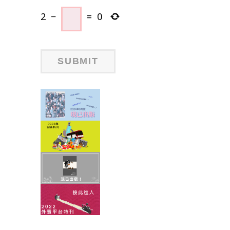
2
−
=
0