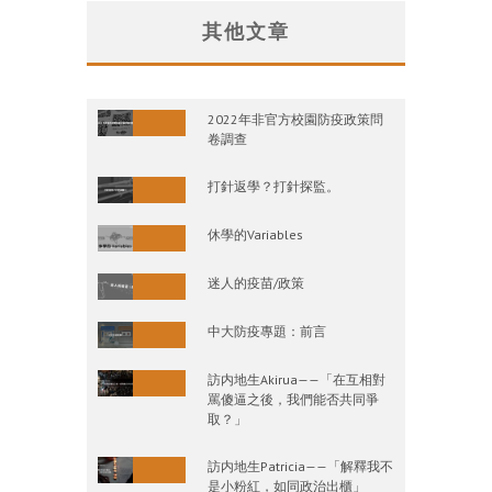
其他文章
2022年非官方校園防疫政策問
卷調查
打針返學？打針探監。
休學的Variables
迷人的疫苗/政策
中大防疫專題：前言
訪内地生Akirua——「在互相對
罵傻逼之後，我們能否共同爭
取？」
訪内地生Patricia——「解釋我不
是小粉紅，如同政治出櫃」