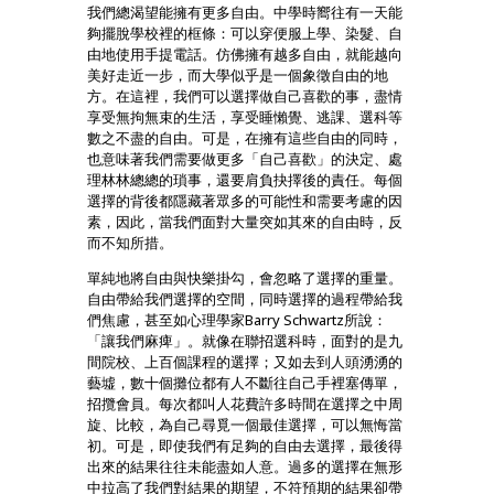
我們總渴望能擁有更多自由。中學時嚮往有一天能
夠擺脫學校裡的框條：可以穿便服上學、染髮、自
由地使用手提電話。仿佛擁有越多自由，就能越向
美好走近一步，而大學似乎是一個象徵自由的地
方。在這裡，我們可以選擇做自己喜歡的事，盡情
享受無拘無束的生活，享受睡懶覺、逃課、選科等
數之不盡的自由。可是，在擁有這些自由的同時，
也意味著我們需要做更多「自己喜歡」的決定、處
理林林總總的瑣事，還要肩負抉擇後的責任。每個
選擇的背後都隱藏著眾多的可能性和需要考慮的因
素，因此，當我們面對大量突如其來的自由時，反
而不知所措。
單純地將自由與快樂掛勾，會忽略了選擇的重量。
自由帶給我們選擇的空間，同時選擇的過程帶給我
們焦慮，甚至如心理學家Barry Schwartz所說：
「讓我們麻痺」。就像在聯招選科時，面對的是九
間院校、上百個課程的選擇；又如去到人頭湧湧的
藝墟，數十個攤位都有人不斷往自己手裡塞傳單，
招攬會員。每次都叫人花費許多時間在選擇之中周
旋、比較，為自己尋覓一個最佳選擇，可以無悔當
初。可是，即使我們有足夠的自由去選擇，最後得
出來的結果往往未能盡如人意。過多的選擇在無形
中拉高了我們對結果的期望，不符預期的結果卻帶