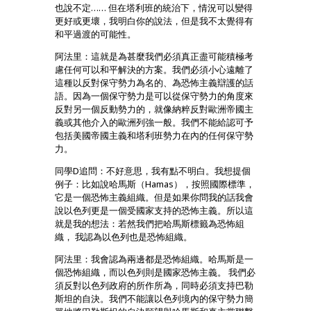
也說不定…… 但在塔利班的統治下，情況可以變得
更好或更壞，我明白你的說法，但是我不太覺得有
和平過渡的可能性。
阿法里：這就是為甚麼我們必須真正盡可能積極考
慮任何可以和平解決的方案。我們必須小心遠離了
這種以反對保守勢力為名的、為恐怖主義辯護的話
語。因為一個保守勢力是可以從保守勢力的角度來
反對另一個反動勢力的，就像納粹反對歐洲帝國主
義或其他介入的歐洲列強一般。我們不能給認可予
包括美國帝國主義和塔利班勢力在內的任何保守勢
力。
同學D追問：不好意思，我有點不明白。我想提個
例子：比如說哈馬斯（Hamas），按照國際標準，
它是一個恐怖主義組織。但是如果你問我的話我會
說以色列更是一個受國家支持的恐怖主義。所以這
就是我的想法：若然我們把哈馬斯標籤為恐怖組
織， 我認為以色列也是恐怖組織。
阿法里：我會認為兩邊都是恐怖組織。哈馬斯是一
個恐怖組織，而以色列則是國家恐怖主義。 我們必
須反對以色列政府的所作所為，同時必須支持巴勒
斯坦的自決。我們不能讓以色列境內的保守勢力簡