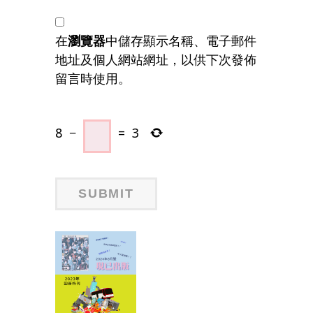
在
瀏覽器
中儲存顯示名稱、電子郵件
地址及個人網站網址，以供下次發佈
留言時使用。
8
−
=
3