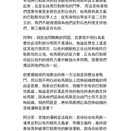
單地將巴勒斯坦的自決願望與哈馬斯和真主黨聯繫
起來，這是在抹黑巴勒斯坦的鬥爭。 而這意味著我
們需要培養更多那些反對以色列、哈馬斯和真主黨
的巴勒斯坦抗爭人士，從而表明抗爭並不是二元對
立的。我們不能僅僅因為他們反對以色列便支持他
們，第三條路是存在的。
同學E：我想追問剛剛的問題。其實我不明白為甚
麼你必須對錯分明而不選邊站。無論從歷史上還是
從其他方面而言，以色列都顯然正在佔領和殖民巴
勒斯坦的土地。哈馬斯的武裝力量，正在為巴勒斯
坦從以色列的殖民力量中解放出來而戰。那麼我們
應該與他們站在一起。
想要擺脫殖民地壓迫的唯一方法就是與壓迫者戰
鬥。所以我不明白給哈馬斯貼上恐怖組織標籤的理
由是甚麼。我來自巴勒斯坦，我幾乎所有的巴勒斯
坦親戚，無論是村莊還是世俗的無信仰者的都支持
哈馬斯，因為他們認為哈馬斯是自由鬥士而不是恐
怖組織。我的問題是，將哈馬斯標記為恐怖組織的
背後邏輯是甚麼？
阿法里：背後的邏輯是這樣的：當你站在哈馬斯一
邊來反對以色列殖民主義者、帝國主義時，最終卻
會抹黑和破壞巴勒斯坦的解放運動。因為你給那些