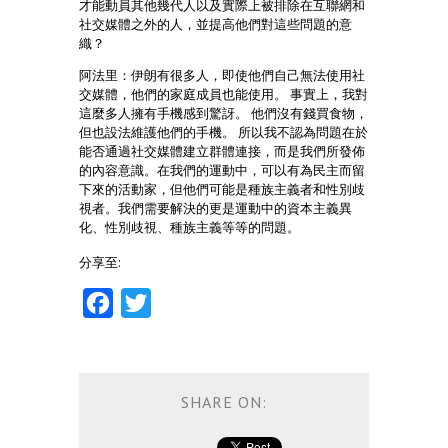
才能動員其他幾代人以及實際上被排除在互聯網和
社交媒體之外的人，並提高他們對這些問題的意
織？
阿法里：伊朗有很多人，即使他們自己無法使用社
交媒體，他們的家庭成員也能使用。 事實上，我對
這麼多人擁有手機感到驚訝。 他們沒有錢買食物，
但也設法維護他們的手機。 所以我不認為問題在於
能否通過社交媒體建立群體連接，而是我們所發佈
的內容意識。在我們的運動中，可以有為民主而留
下來的活動家，但他們可能是種族主義者和性別歧
視者。我們需要解決的更是運動中的資本主義異
化、性別歧視、種族主義等等的問題。
分享至:
Facebook
Twitter
SHARE ON: