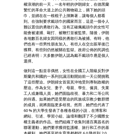
權浪潮的前一天，一名年輕的伊朗婦女，在德黑蘭
繁忙的革命大道上的公共雜物箱上，摘下她的頭
巾，並綁在在一根棍子上揮舞著，讓每個人都看
到。在強制要求戴頭巾的國家而言，這是一個令人
難以置信的勇敢行為。沒有正確佩戴頭巾的女性可
能會被逮捕、毆打、被鞭打並被監禁。隨後，伊朗
各地數百名婦女因同樣的勇敢行為被捕。有時，他
們也有一些男性朋友加入。有些人在交出賬單後已
獲釋。有些則仍然被關在監獄。政府公佈的民調也
已經表明：大多數伊朗人認為戴不戴頭巾應是個人
選擇。
做到這一點並非偶然，女性在全國工人階級反對伊
斯蘭共和國的一系列抗議活動開始前一天公開挑戰
了這些壓迫。伊朗婦女首當其沖地受到專制政權的
壓迫。作為女兒、妻子、母親、學生、僱員、失業
工人或兼職人員，她們面臨歧視、暴力和二等公民
的待遇。如果她們是受壓迫的民族或宗教少數群體
的成員，就將面臨更多歧視。然而，她們也代表了
60 % 的大學生發表了各種各樣的小說，在博客和
網站、引述、學習小組、論壇和翻譯了不少國際女
權主義者的作品。他們組織了收集到過百萬簽名的
聯署運動，她們要求獲得監護權、旅行和工作的基
本權利。她們甚至把生育率都都從 6.0 降低到 2.0