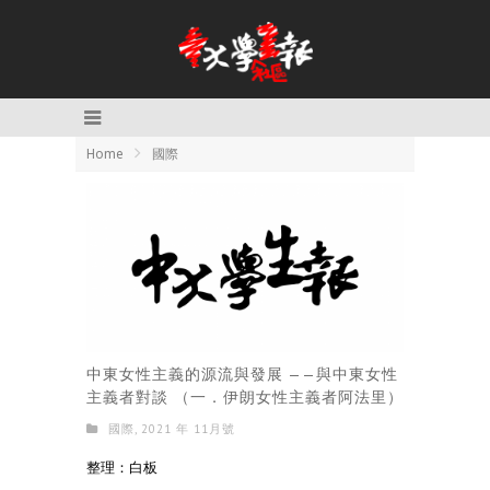
Home
國際
中東女性主義的源流與發展 ——與中東女性
主義者對談 （一．伊朗女性主義者阿法里）
國際
,
2021 年 11月號
整理：白板