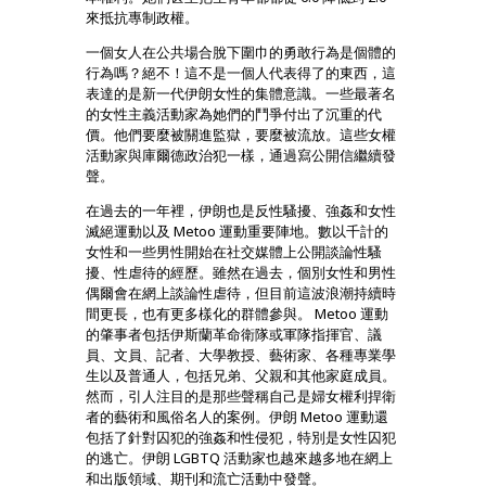
來抵抗專制政權。
一個女人在公共場合脫下圍巾的勇敢行為是個體的
行為嗎？絕不！這不是一個人代表得了的東西，這
表達的是新一代伊朗女性的集體意識。一些最著名
的女性主義活動家為她們的鬥爭付出了沉重的代
價。他們要麼被關進監獄，要麼被流放。這些女權
活動家與庫爾德政治犯一樣，通過寫公開信繼續發
聲。
在過去的一年裡，伊朗也是反性騷擾、強姦和女性
滅絕運動以及 Metoo 運動重要陣地。數以千計的
女性和一些男性開始在社交媒體上公開談論性騷
擾、性虐待的經歷。雖然在過去，個別女性和男性
偶爾會在網上談論性虐待，但目前這波浪潮持續時
間更長，也有更多樣化的群體參與。 Metoo 運動
的肇事者包括伊斯蘭革命衛隊或軍隊指揮官、議
員、文員、記者、大學教授、藝術家、各種專業學
生以及普通人，包括兄弟、父親和其他家庭成員。
然而，引人注目的是那些聲稱自己是婦女權利捍衛
者的藝術和風俗名人的案例。伊朗 Metoo 運動還
包括了針對囚犯的強姦和性侵犯，特​​別是女性囚犯
的逃亡。伊朗 LGBTQ 活動家也越來越多地在網上
和出版領域、期刊和流亡活動中發聲。