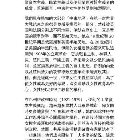
業資本主義、民族主義以及伊斯蘭原教旨主義者的
威脅，普遍而言，中東的女性仍然受到強烈壓迫。
我們現在熟知的大部分「中東地區」在第一次世界
大戰結束之前都是奧斯曼帝國的一部分，然後被英
國和法國分割成不同地區。伊朗在歷史上一直是帝
國的競爭對手，而不是殖民地。她在 19 世紀和 20
世紀早期是俄羅斯和英國半殖民地。在 20 世紀則
是美國的半殖民地。伊朗的女權運動的源來可以追
溯到 1906年的立憲革命，它挑戰君主制、神職人
員、殖民主義、帝國主義，捍衛婦女及少數民族權
利，並宣揚基於理性主義的自由思想。伊朗的內憂
以及殖民勢力的攻擊導致立憲革命未能實現其目
標。但是經此一役，中東女性主義初露頭角：為了
使女性成為更好的母親，這次運動以女性教育為中
心，女性得以獲得了教育的權利。
在巴列維政權時期（1921-1979），伊朗的工業資
本主義興起，越來越多農村人口移居城市，婦女同
時更多地參與了社會和經濟活動，她們因此獲得在
工作以外場合公開露面的權利。在這段時間大多數
女權主義運動都與政權有關，但並沒有直接挑戰專
制政權。然而，共產主義活動家確實在家庭法有了
一些進賬：他們成功限制了一夫多妻的情況，隨意