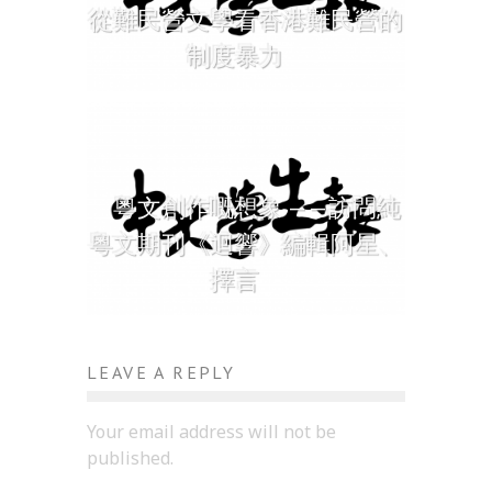
從難民營文學看香港難民營的
制度暴力
粵文創作嘅想象 ——訪問純
粵文期刊《迴響》編輯阿星、
擇言
LEAVE A REPLY
Your email address will not be
published.