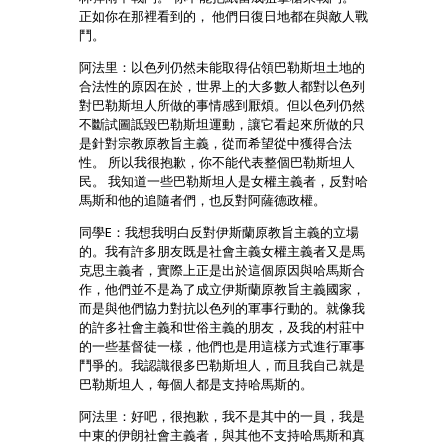
正如你在那裡看到的， 他們日復日地都在與敵人戰
鬥。
阿法里：以色列仍然未能取得佔領巴勒斯坦土地的
合法性的原因在於，世界上的大多數人都對以色列
對巴勒斯坦人所做的事情感到厭煩。但以色列仍然
不斷試圖詆毀巴勒斯坦運動，讓它看起來所做的只
是針對宗教原教旨主義，從而希望從中獲得合法
性。 所以我很抱歉，你不能代表整個巴勒斯坦人
民。 我知道一些巴勒斯坦人是女權主義者，反對哈
馬斯和他的追隨者們，也反對阿薩德政權。
同學E：我想我明白反對伊斯蘭原教旨主義的立場
的。我有許多朋友既是社會主義女權主義者又是馬
克思主義者，實際上正是出於這個原因與哈馬斯合
作，他們並不是為了成立伊斯蘭原教旨主義國家，
而是與他們協力對抗以色列的軍事行動的。就像我
的許多社會主義和世俗主義的朋友，及我的村莊中
的一些基督徒一樣，他們也是用這樣方式進行軍事
鬥爭的。我認識很多巴勒斯坦人，而且我自己就是
巴勒斯坦人，每個人都是支持哈馬斯的。
阿法里：好吧，很抱歉，我不是其中的一員，我是
中東的伊朗社會主義者，與其他不支持哈馬斯和真