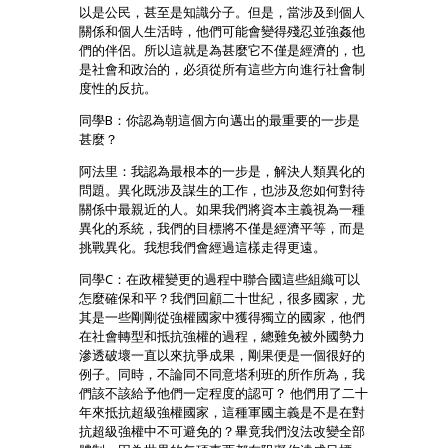
以是公民，甚至是知識分子。但是，當涉及到個人
關係和個人生活時，他們可能會變得殘忍並強姦他
們的伴侶。所以這就是為甚麼它不僅是經濟的，也
是社會和政治的，必須從所有這些方向進行社會制
度性的反抗。
同學B：你認為朝這個方向邁出的最重要的一步是
甚麼？
阿法里：我認為最根本的一步是，解決人類異化的
問題。異化既涉及謀生的工作，也涉及您如何對待
關係中最親近的人。如果我們將資本主義視為一種
異化的系統，我們的目標將不僅是經濟平等，而是
挑戰異化。我想我們會經過這樣走得更遠。
同學C：在政權變更的過程中聯合國這些組織可以
怎麼確保和平？我們回顧二十世紀，很多國家，尤
其是一些剛剛從強權國家中獲得獨立的國家，他們
在社會轉型和抵抗強權的過程，總難免被外國勢力
滲透破壞一直以來抗爭成果，剛果便是一個很好的
例子。同時，不論同不同意塔利班的所作所為，我
們該不該給予他們一定程度的認可？ 他們用了二十
年來抵抗超級強權國家，這種軍國主義是不是在對
抗超級強權中不可避免的？畢竟我們沒法改變全部