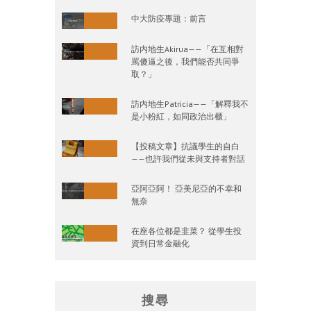
中大防疫專題：前言
訪内地生Akirua——「在互相對
罵傻逼之後，我們能否共同爭
取？」
訪内地生Patricia——「解釋我不
是小粉紅，如同政治出櫃」
【投稿文章】抗議學生的自白
——也許我們從未與支持者對話
亞阿亞阿！ 亞美尼亞的不幸和
無奈
在座各位都是韭菜？ 從學生投
資到日常金融化
搜尋