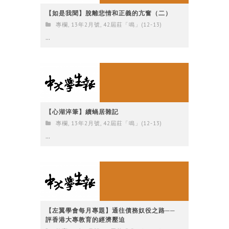
【如是我聞】脫離悲情和正義的亢奮（二）
專欄
,
13年2月號
,
42屆莊「鳴」(12-13)
...
【心湖淬筆】續蝸居雜記
專欄
,
13年2月號
,
42屆莊「鳴」(12-13)
...
【左翼學會每月專題】通往債務奴役之路──
評香港大專教育的經濟壓迫