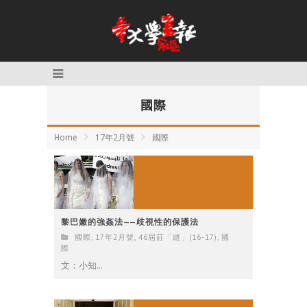
國際
Home
17年2月號
國際
黎巴嫩的強姦法——歧視性的保護法
國際
,
17年2月號
,
46屆莊「縫」(16-17)
,
國
際
文：小知...