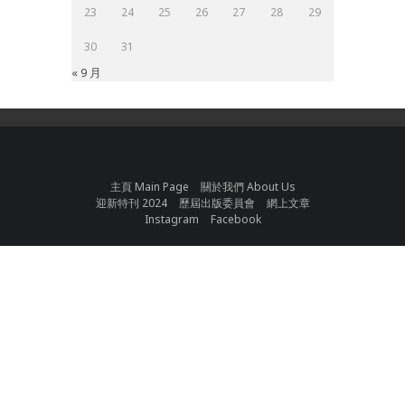
23
24
25
26
27
28
29
30
31
« 9 月
主頁 Main Page
關於我們 About Us
迎新特刊 2024
歷屆出版委員會
網上文章
Instagram
Facebook