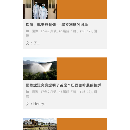
疾病、戰爭與創傷——塞拉利昂的困局
國際
,
17年2月號
,
46屆莊「縫」(16-17)
,
國
際
文：了...
國際認證究竟證明了甚麼？巴西咖啡農的控訴
國際
,
17年2月號
,
46屆莊「縫」(16-17)
,
國
際
文：Henry...