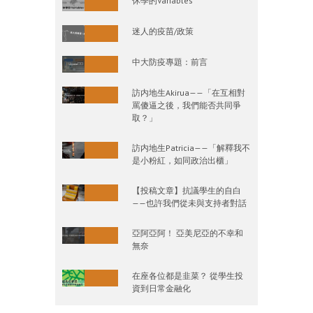
休學的Variables
迷人的疫苗/政策
中大防疫專題：前言
訪内地生Akirua——「在互相對
罵傻逼之後，我們能否共同爭
取？」
訪内地生Patricia——「解釋我不
是小粉紅，如同政治出櫃」
【投稿文章】抗議學生的自白
——也許我們從未與支持者對話
亞阿亞阿！ 亞美尼亞的不幸和
無奈
在座各位都是韭菜？ 從學生投
資到日常金融化