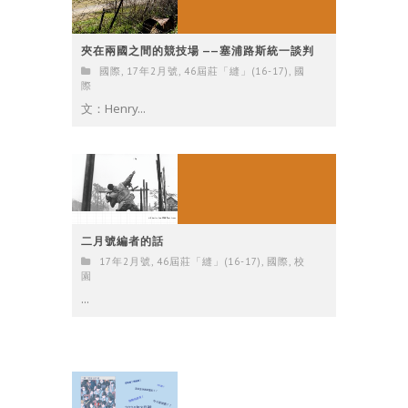
夾在兩國之間的競技場 ——塞浦路斯統一談判
國際
,
17年2月號
,
46屆莊「縫」(16-17)
,
國
際
文：Henry...
二月號編者的話
17年2月號
,
46屆莊「縫」(16-17)
,
國際
,
校
園
...