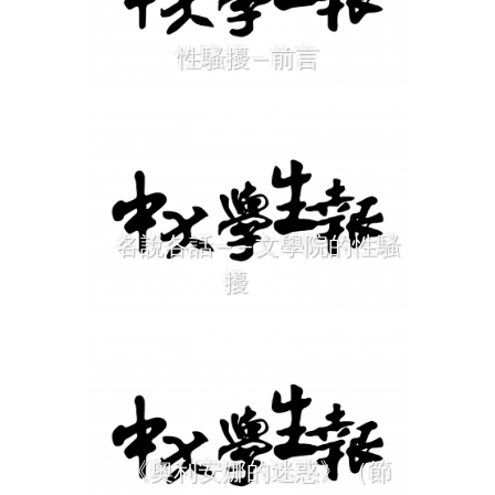
性騷擾—前言
各說各話——文學院的性騷
擾
《奧利安娜的迷惑》（節