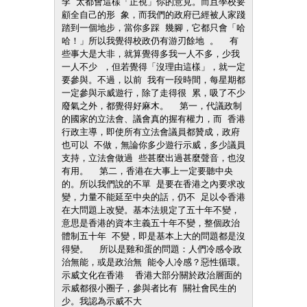
李 太都會這樣「正視」你的意見。而且學校要
顧全自己的形 象，而我們的政府已經被人家踐
踏到一個地步，當你多踩 幾腳，它都只會「哈
哈！」所以我覺得校政仍有游刃餘地 。  有
些事大是大非，就算覺得多我一人不多，少我
一人不少 ，但若覺得「沒理由這樣」，就一定
要參與。不過，以前 我有一段時間，每星期都
一定參與示威遊行，除了走得很 累，吸了不少
廢氣之外，都覺得好麻木。  第一，代議政制
的國家的立法會、議會真的握有權力，而 香港
行政主導，即使所有立法會議員都贊成，政府
也可以 不做，無論你多少遊行示威，多少議員
支持，立法會做過 些甚麼出過甚麼聲音，也沒
有用。  第二，香港在大事上一定要聽中央
的。所以我們說的不單 是要在香港之內要求改
變，力量不能延至中央的話，仍不 足以令香港
在大問題上改變。基本法規定了五十年不變， 
意思是香港的資本主義五十年不變，整個政治
體制五十年 不變，即是基本上大的問題都是沒
得變。  所以是雞和蛋的問題：人們冷感令政
治無能，或是政治無 能令人冷感？惡性循環。  
示威文化在香港  香港大部分關於政治層面的
示威都很小圈子，參與者比有 關社會民生的
少。我認為示威不大