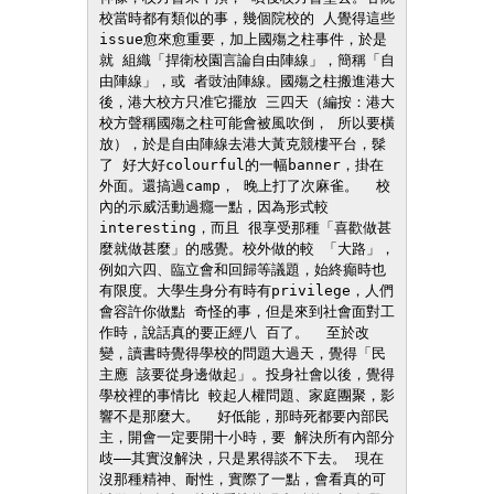
校當時都有類似的事，幾個院校的 人覺得這些
issue愈來愈重要，加上國殤之柱事件，於是
就 組織「捍衛校園言論自由陣線」，簡稱「自
由陣線」，或 者豉油陣線。國殤之柱搬進港大
後，港大校方只准它擺放 三四天（編按：港大
校方聲稱國殤之柱可能會被風吹倒， 所以要橫
放），於是自由陣線去港大黃克競樓平台，髹
了 好大好colourful的一幅banner，掛在
外面。還搞過camp， 晚上打了次麻雀。  校
內的示威活動過癮一點，因為形式較
interesting，而且 很享受那種「喜歡做甚
麼就做甚麼」的感覺。校外做的較 「大路」，
例如六四、臨立會和回歸等議題，始終癲時也 
有限度。大學生身分有時有privilege，人們
會容許你做點 奇怪的事，但是來到社會面對工
作時，說話真的要正經八 百了。  至於改
變，讀書時覺得學校的問題大過天，覺得「民
主應 該要從身邊做起」。投身社會以後，覺得
學校裡的事情比 較起人權問題、家庭團聚，影
響不是那麼大。  好低能，那時死都要內部民
主，開會一定要開十小時，要 解決所有內部分
歧——其實沒解決，只是累得談不下去。 現在
沒那種精神、耐性，實際了一點，會看真的可