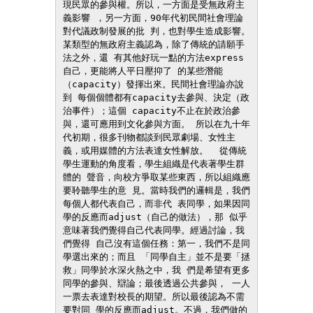
現民眾的參與權。所以，一方面是受無政府主
義影響 ，另一方面，90年代初民間社會理論
對代議政制發展的批 判，也對學生造成影響。  
某類型的無政府主義認為，除了傳統的請願手
法之外，還 有其他好玩一點的方法express
自己，更能將人平日壓抑了 的某些潛能
（capacity）發揮出來。民間社會理論亦說
到 每個個體都有capacity去參與、決定（政
治事件）；這個 capacity不止在於政治參
與，還可應用到文化參與方面。 所以在九十年
代初期，很多刊物都談到民眾劇場、女性主 
義，或用媒體的方法表達女性解放。  從傳統
學生運動的角度看，學生組織是代表著學生群
體的 聲音，向校方爭取某些東西，所以組織應
要聆聽學生的意 見。當時我們的邏輯是，我們
每個人都代表自己，而非代 表同學，如果因同
學的反應而adjust（自己的做法），那 似乎
意味著我們覺得自己代表同學。經過討論，我
們覺得 自己沒有這個任務：第一，我們不是同
學選出來的；而且 「同學自主」並不是要「拯
救」同學於水深火熱之中，我 們是希望有更多
同學的參與、辯論；最後透過公共參與， 一人
一票去表達對校長的期望。所以最後認為不需
要對同 學的反應而adjust。不過，我們做的