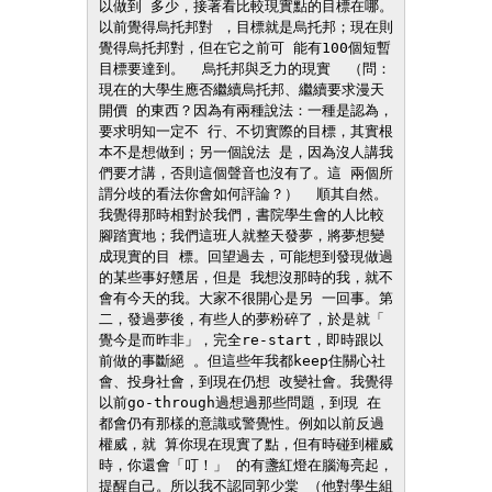
以做到 多少，接著看比較現實點的目標在哪。
以前覺得烏托邦對 ，目標就是烏托邦；現在則
覺得烏托邦對，但在它之前可 能有100個短暫
目標要達到。  烏托邦與乏力的現實  （問：
現在的大學生應否繼續烏托邦、繼續要求漫天
開價 的東西？因為有兩種說法：一種是認為，
要求明知一定不 行、不切實際的目標，其實根
本不是想做到；另一個說法 是，因為沒人講我
們要才講，否則這個聲音也沒有了。這 兩個所
謂分歧的看法你會如何評論？）  順其自然。
我覺得那時相對於我們，書院學生會的人比較 
腳踏實地；我們這班人就整天發夢，將夢想變
成現實的目 標。回望過去，可能想到發現做過
的某些事好戇居，但是 我想沒那時的我，就不
會有今天的我。大家不很開心是另 一回事。第
二，發過夢後，有些人的夢粉碎了，於是就「 
覺今是而昨非」，完全re-start，即時跟以
前做的事斷絕 。但這些年我都keep住關心社
會、投身社會，到現在仍想 改變社會。我覺得
以前go-through過想過那些問題，到現 在
都會仍有那樣的意識或警覺性。例如以前反過
權威，就 算你現在現實了點，但有時碰到權威
時，你還會「叮！」 的有盞紅燈在腦海亮起，
提醒自己。所以我不認同郭少棠 （他對學生組