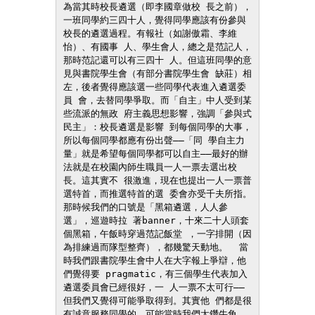
為當其時校長遴選（即李國章做校 長之前），
一班同學約三四十人，覺得同學應該有份參與 
校長的遴選過程。有報社（如謝傲霜、李維
怡）、有國事 人、學生會人，總之是范記人，
那時范記還可以有三四十 人。但這班同學的意
見與書院學生會（有部分書院學生會 缺莊）相
左，後者覺得應該選一些同學代表進入遴選委
員 會，去替同學爭取。而「自主」中人受到某
些流派的無政 府主義思想影響，強調「參與式
民主」：校長遴選是影響 到每個同學的大事，
所以每個同學都應有份出聲——「同 學自主力
量」就是希望每個同學都可以自主——最好的辦 
法就是在校園內師生職員一人一票去選出校
長。這其實不 很激進，現在也提出一人一票普
選特首，而推選特首的選 委會亦受千夫所指。  
那時候我們的口號是「黑箱遴選，人人參
選」，巡遊時拉 著banner，十來二十人頭套
個黑箱，午飯時穿過范記飯堂 ，一字排開（因
為排練過而隊型整齊），都幾驚天動地。  當
時我們跟書院學生會中人在大字報上爭辯，他
們覺得要 pragmatic，有三個學生代表加入
遴選委員會已經很好，一 人一票不太可行——
但我們又覺得可能爭取得到。其實他 們都是很
有誠意服務同學的，可能當時我們太鑽牛角