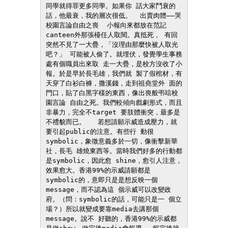
同學就得罪更多同學。如果你 話大家鬥衰的
話，他最衰，我的層次很低。  出賣肉體——哭
校園言論自由之喪  小報向來都放在范記
canteen外那張檯任人取閱。真抵死， 有回
突然不見了一大疊，「沒理由那麼快被人取光
吧？」 可能被人偷了。就埋伏，發覺學生事務
處有個職員出來取 走一大疊，是校方沒收了小
報。於是早於長毛雄，我們就 製了假棺材，有
天穿了白衫白褲，撒溪錢，走到祖堯堂外 面的
門口，貼了白黑字樣的東西，像出喪般弔唁校
園言論 自由之死。我們較傾向戲劇形式，而且
非暴力，完全不target 要肢體衝突，最多是
不禮貌而已。   若想請願示威造成壓力，就
要引起public的注意。有些行 動很
symbolic，象徵意義多於一切，像衝擊新華
社，長毛 雄燒東西等。當時我們好多的行動都
是symbolic，因此愈 shine，愈引人注意，
效果愈大。香港99%的示威請願都是 
symbolic的，意即只是是想反映一個
message，而不認為這 個示威可以改變政
府。（問：symbolic的話，可能只是一 個立
場？）所以就變成要靠media去講那個
message。說不 好聽的，香港99%的示威都