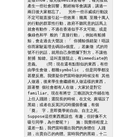
是做show，做完後media會報導 ，報完後就
產生一些社會回響，鄭經翰等會講講，講過一 
兩日後大家都忘了。  另外一些示威或行動說
不定可能直接引起一些效果：幾萬 至幾十萬人
的行動的群眾性行動，政府不聽民意的話馬上 
就會有動作，不過在香港似乎不太可能。或是
像綠色和平 般的「直接行動」，例如有船捕
鯨，會走過去大聲說：「 你捕鯨係錯架！唔該
你而家駛返埋去碼頭o個度。」若象徵 式的符
號不行的話，就用自己身體攔下對方，不讓他
射捕 鯨鎗。這叫直接阻止，有immediate的
意義。  （問：現在還有點類似的東西，有些
由學生會做，都幾symbolic ，但是同學都沒
甚麼反應。我懷疑你們當時做的時候沒有 其他
人做過，後來學生會繼續有人做這樣的東西，
跟著整 個社會都有人在做，大家於是對它
familiar。現在有將廿 三條諮詢文件鋪在地
上任人踐踏；選院長的時候，在文化 廣場設了
黑箱；或者在反英評試時擺個香爐，有個
「奠」 字，意即奠學術自由、自主之死。
Suppose這些東西應該也 有趣，但好像不大
吸引同學，為什麼呢？）  施：我覺得程度上
還差一點，我們當時擺出我們的身體任 人踐
踏，出賣自己的肉體。當時我們的黑箱，十二