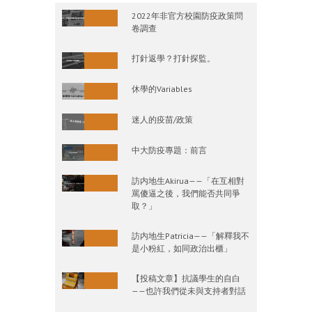
2022年非官方校園防疫政策問
卷調查
打針返學？打針探監。
休學的Variables
迷人的疫苗/政策
中大防疫專題：前言
訪内地生Akirua——「在互相對
罵傻逼之後，我們能否共同爭
取？」
訪内地生Patricia——「解釋我不
是小粉紅，如同政治出櫃」
【投稿文章】抗議學生的自白
——也許我們從未與支持者對話