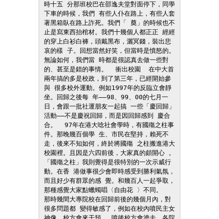
時十五 分那班校巴在邵逸夫堂對面停下，同學
下車的時候，我們 有些人仆在路上，有些人套
著黑箱臥在路上詐死。我們「 奠」的時候也不
止是寫東西抬棺材。我們十幾個人都正正 經經
的穿上白衫白褲，頭戴黑布，灑冥錢，裝出悲
哀的樣 子。回想當然好笑，但當時是憤怒的。
無論如何，我們當 時都是很認真去做一些對
的、甚至是錯的事情。  衝出校園  在中大首
兩年搞的多是校政，到了第三年，已經開始參
與 很多校外運動。例如1997年的反臨立會靜
坐。回歸之後每 年——98、99、00的七月一
日，會跟一批社運朋友一起搞 一些「慶回歸」
活動——不是慶祝回歸，而是因回歸感到 慶合
合。  97年在港大唸社會學時，有國殤之柱事
件。那晚幾百個學 生、市民在堅持，賴死不
走，後來不知如何，終於將國殤 之柱搬進港大
校園裡。且因是六四前後，大家真的頗開心 。
「國殤之柱」我則覺得是很特別的一次示威行
動。在香 港做事很少會即時感受到勝利氣氛，
而且好少有群眾的感 覺。和幾百人一起爭取，
那種感覺大家點蠟蠋唱〈自由花 〉不同。  
那時幾間大專院校在回歸前後的幾個月內，對
很多問題都 變得敏感了，例如在校內噴民主女
神像，校方會來干預， 噴後校方會塗去。各院