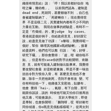
織很有情意結）說：「哼！我以前都好似你 地
咁之嘛，幾幼稚」。  以前我們認為，建制是
dead end，死胡同，甚麼都做不到 ，自己也
會被建制吸納了，「死硬喇你！」現在覺得世
界 不是這樣二元，其實建制內都有不少不同的
力量在互動。 我現在做事的經驗是，有時不一
定是「冇偈傾」的，要judge  by cases。
香港就是個好例子，你給政府意見，好好跟它 
說，給盡意見做了功課：「o黎啦，我覺得呢一
個好，幫你 睇埋其他國家o既經驗喇」，接著
給盡資料，他們也可以敷 衍說：「哈，好呀，
研究下囉。」那你會覺得：「超，咁 砌你啦不
如。」但是有些case你的對手比較開明、肯聽
意 見，就有可能進入建制做出點事來。我覺得
要改變社會最 好是軟硬兼施，即是不要一味拮
拮拮令對方恨你入骨，有 甚麼意見他也不會
聽，除非一天把他刺死，否則不會有改 變。可
你有時拮他一下，他痛後又安慰他，貼膠布，
他會 覺得「hai~」，氣順，有下台階，那可
能跟你談談，談的 時候他可能又怕你日後再拮
他又痛，可能會讓步。  至於大學校方，即使
是專制，也會扮開明：「鵬翔呀，哎 呀好耐冇
同你傾過，你o既意見係點樣樣呢？」從周太到