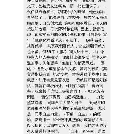
理：蔡嘉莉、黃力信、鄧小樺  施鵬翔，外號
光頭，曾被梁文道稱為「新一代社運份子」 ，
現任職綠色和平。訪問光頭的時候，他已經不
再光頭了 。他講述自己在校外、校內的示威請
願經驗，自己對示威 這種行動的看法，個人的
想法和改變——手指不時按在嘴 巴上，聲音很
輕，卻常常有戲劇化的台詞和動作，隱隱是 當
年「戲劇化示威形式」的影子。  睇落係激，
其實係潮  其實我們那代人，會去請願示威的
也不多。但89年（那時 我大約中三、四）令
很多人的人生轉變，你會幹出很多以 前沒人幹
過的事，例如覺得「無論如何都要示威」，因
此 不會對示威請願產生反感。當時的校園（其
實是指我有意 地結交的一群學運份子圈中）氣
氛是：如果有意見要表達 ，示威請願是最好辦
法，無論在學校內外。可能在所謂「 普通同
學」就會想「這批人好激進呀！」但從來沒有
閃過 一個念頭覺得「自己很激進」。  力戰
黑箱遴選——同學自主力量的日子   到現在印
象都很深的是大學早期的示威請願經驗——尤其 
是「同學自主力量」（下稱「自主」）的經
驗。當時用一 些比較非典型的示威請願方法，
以我所知，以前中大沒人 做過，我們之後也沒
有人做過類似事情。  「自主」的催生，是因