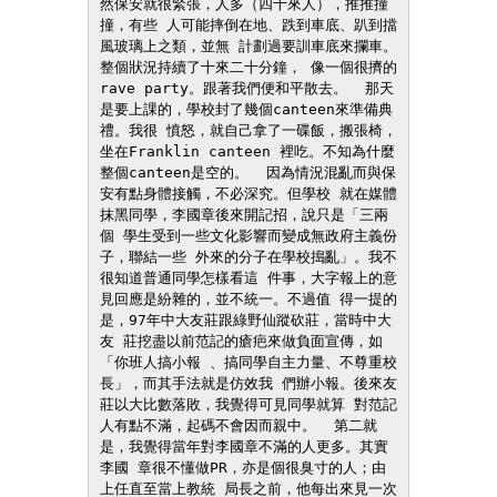
然保安就很緊張，人多（四十來人），推推撞
撞，有些 人可能摔倒在地、跌到車底、趴到擋
風玻璃上之類，並無 計劃過要訓車底來攔車。
整個狀況持續了十來二十分鐘， 像一個很擠的
rave party。跟著我們便和平散去。  那天
是要上課的，學校封了幾個canteen來準備典
禮。我很 憤怒，就自己拿了一碟飯，搬張椅，
坐在Franklin canteen 裡吃。不知為什麼
整個canteen是空的。  因為情況混亂而與保
安有點身體接觸，不必深究。但學校 就在媒體
抹黑同學，李國章後來開記招，說只是「三兩
個 學生受到一些文化影響而變成無政府主義份
子，聯結一些 外來的分子在學校搗亂」。我不
很知道普通同學怎樣看這 件事，大字報上的意
見回應是紛雜的，並不統一。不過值 得一提的
是，97年中大友莊跟綠野仙蹤砍莊，當時中大
友 莊挖盡以前范記的瘡疤來做負面宣傳，如
「你班人搞小報 、搞同學自主力量、不尊重校
長」，而其手法就是仿效我 們辦小報。後來友
莊以大比數落敗，我覺得可見同學就算 對范記
人有點不滿，起碼不會因而親中。  第二就
是，我覺得當年對李國章不滿的人更多。其實
李國 章很不懂做PR，亦是個很臭寸的人；由
上任直至當上教統 局長之前，他每出來見一次