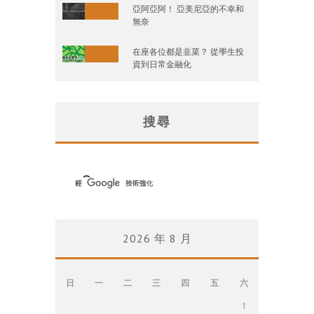
亞阿亞阿！ 亞美尼亞的不幸和
無奈
在座各位都是韭菜？ 從學生投
資到日常金融化
搜尋
2026 年 8 月
日
一
二
三
四
五
六
1