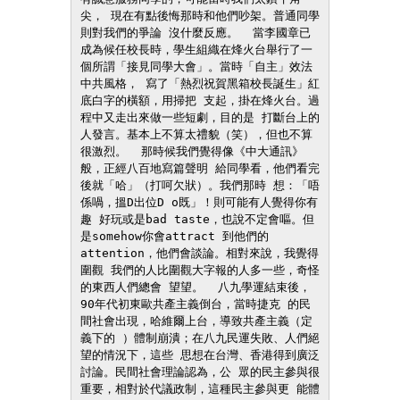
尖， 現在有點後悔那時和他們吵架。普通同學
則對我們的爭論 沒什麼反應。  當李國章已
成為候任校長時，學生組織在烽火台舉行了一 
個所謂「接見同學大會」。當時「自主」效法
中共風格， 寫了「熱烈祝賀黑箱校長誕生」紅
底白字的橫額，用掃把 支起，掛在烽火台。過
程中又走出來做一些短劇，目的是 打斷台上的
人發言。基本上不算太禮貌（笑），但也不算 
很激烈。  那時候我們覺得像《中大通訊》
般，正經八百地寫篇聲明 給同學看，他們看完
後就「哈」（打呵欠狀）。我們那時 想：「唔
係喎，搵D出位D o既」！則可能有人覺得你有
趣 好玩或是bad taste，也說不定會嘔。但
是somehow你會attract 到他們的
attention，他們會談論。相對來說，我覺得
圍觀 我們的人比圍觀大字報的人多一些，奇怪
的東西人們總會 望望。  八九學運結束後，
90年代初東歐共產主義倒台，當時捷克 的民
間社會出現，哈維爾上台，導致共產主義（定
義下的 ）體制崩潰；在八九民運失敗、人們絕
望的情況下，這些 思想在台灣、香港得到廣泛
討論。民間社會理論認為，公 眾的民主參與很
重要，相對於代議政制，這種民主參與更 能體