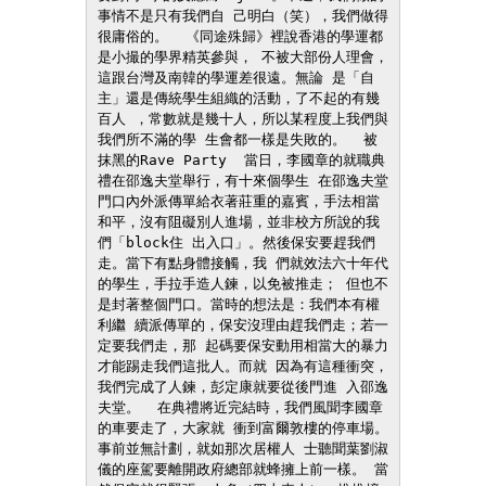
事情不是只有我們自 己明白（笑），我們做得
很庸俗的。  《同途殊歸》裡說香港的學運都
是小撮的學界精英參與， 不被大部份人理會，
這跟台灣及南韓的學運差很遠。無論 是「自
主」還是傳統學生組織的活動，了不起的有幾
百人 ，常數就是幾十人，所以某程度上我們與
我們所不滿的學 生會都一樣是失敗的。  被
抹黑的Rave Party  當日，李國章的就職典
禮在邵逸夫堂舉行，有十來個學生 在邵逸夫堂
門口內外派傳單給衣著莊重的嘉賓，手法相當 
和平，沒有阻礙別人進場，並非校方所說的我
們「block住 出入口」。然後保安要趕我們
走。當下有點身體接觸，我 們就效法六十年代
的學生，手拉手造人鍊，以免被推走； 但也不
是封著整個門口。當時的想法是：我們本有權
利繼 續派傳單的，保安沒理由趕我們走；若一
定要我們走，那 起碼要保安動用相當大的暴力
才能踢走我們這批人。而就 因為有這種衝突，
我們完成了人鍊，彭定康就要從後門進 入邵逸
夫堂。  在典禮將近完結時，我們風聞李國章
的車要走了，大家就 衝到富爾敦樓的停車場。
事前並無計劃，就如那次居權人 士聽聞葉劉淑
儀的座駕要離開政府總部就蜂擁上前一樣。 當