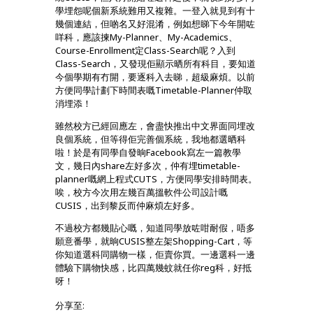
學埋怨呢個新系統難用又複雜。一登入就見到有十
幾個連結，但啲名又好混淆，例如想睇下今年開咗
咩科，應該揀My-Planner、My-Academics、
Course-Enrollment定Class-Search呢？入到
Class-Search，又發現佢顯示晒所有科目，要知道
今個學期有冇開，要逐科入去睇，超級麻煩。以前
方便同學計劃下時間表嘅Timetable-Planner仲取
消埋添！
雖然校方已經回應左，
會盡快推出中文界面同埋改
良個系統，但等得佢完善個系統，我地都選晒科
啦！於是有同學自發晌Facebook寫左一篇教學
文，幾日內share左好多次，仲有埋timetable-
planner嘅網上程式CUTS，方便同學安排時間表。
唉，校方今次用左幾百萬搵軟件公司設計嘅
CUSIS，出到黎反而仲麻煩左好多。
不過校方都幾貼心嘅，知道同學放咗咁耐假，唔多
願意番學，就晌CUSIS整左架Shopping-Cart，等
你知道選科同購物一樣，佢賣你買。一邊選科一邊
體驗下購物快感，比四萬幾蚊就任你reg科，好抵
呀！
分享至: