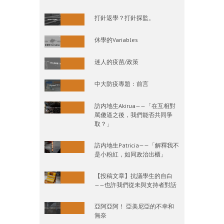
打針返學？打針探監。
休學的Variables
迷人的疫苗/政策
中大防疫專題：前言
訪内地生Akirua——「在互相對
罵傻逼之後，我們能否共同爭
取？」
訪内地生Patricia——「解釋我不
是小粉紅，如同政治出櫃」
【投稿文章】抗議學生的自白
——也許我們從未與支持者對話
亞阿亞阿！ 亞美尼亞的不幸和
無奈