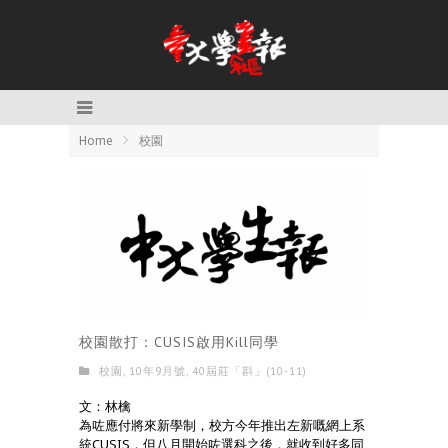
Home
校園
校園散打：CUSIS啟用Kill同學
校園
,
10年9月號
,
40屆莊「斟」(10-11)
文：林檎
為咗應付將來新學制，校方今年推出左新嘅網上系
統CUSIS，但八月開始咗選科之後，就收到好多同