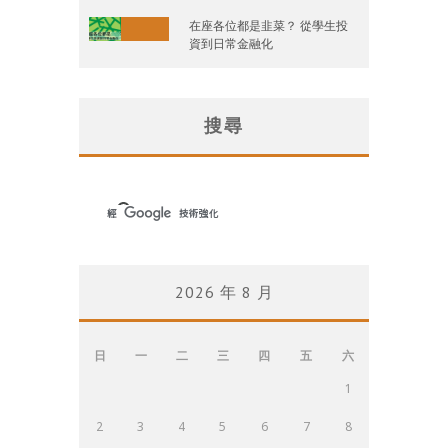
在座各位都是韭菜？ 從學生投
資到日常金融化
搜尋
2026 年 8 月
日
一
二
三
四
五
六
1
2
3
4
5
6
7
8