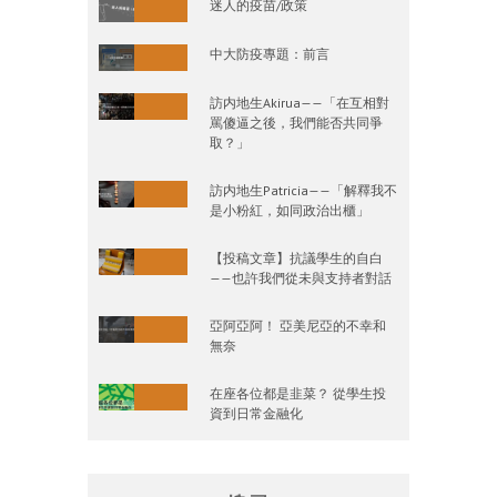
迷人的疫苗/政策
中大防疫專題：前言
訪内地生Akirua——「在互相對
罵傻逼之後，我們能否共同爭
取？」
訪内地生Patricia——「解釋我不
是小粉紅，如同政治出櫃」
【投稿文章】抗議學生的自白
——也許我們從未與支持者對話
亞阿亞阿！ 亞美尼亞的不幸和
無奈
在座各位都是韭菜？ 從學生投
資到日常金融化