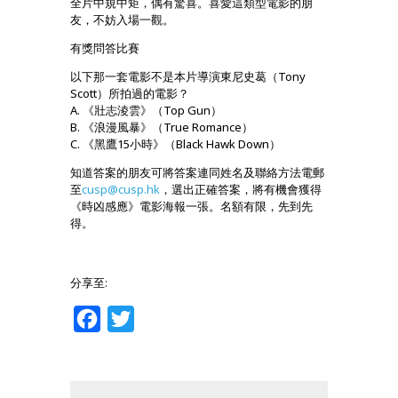
全片中規中矩，偶有驚喜。喜愛這類型電影的朋
友，不妨入場一觀。
有獎問答比賽
以下那一套電影不是本片導演東尼史葛（Tony
Scott）所拍過的電影？
A. 《壯志淩雲》（Top Gun）
B. 《浪漫風暴》（True Romance）
C. 《黑鷹15小時》（Black Hawk Down）
知道答案的朋友可將答案連同姓名及聯絡方法電郵
至
cusp@cusp.hk
，選出正確答案，將有機會獲得
《時凶感應》電影海報一張。名額有限，先到先
得。
分享至:
Facebook
Twitter