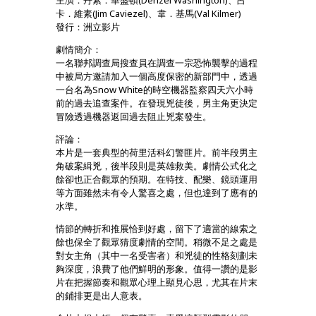
主演：丹素．華盛頓(Denzel Washington)、占
卡．維素(Jim Caviezel)、韋．基馬(Val Kilmer)
發行：洲立影片
劇情簡介：
一名聯邦調查局搜查員在調查一宗恐怖襲擊的過程
中被局方邀請加入一個高度保密的新部門中，透過
一台名為Snow White的時空機器監察四天六小時
前的過去追查案件。在發現兇徒後，男主角更決定
冒險透過機器返回過去阻止兇案發生。
評論：
本片是一套典型的荷里活科幻警匪片。前半段男主
角破案緝兇，後半段則是英雄救美。劇情公式化之
餘卻也正合觀眾的預期。在特技、配樂、鏡頭運用
等方面雖然未有令人驚喜之處，但也達到了應有的
水準。
情節的轉折和推展恰到好處，留下了適當的線索之
餘也保全了觀眾猜度劇情的空間。稍微不足之處是
對女主角（其中一名受害者）和兇徒的性格刻劃未
夠深度，浪費了他們鮮明的形象。值得一讚的是影
片在把握節奏和觀眾心理上顯見心思，尤其在片末
的鋪排更是出人意表。