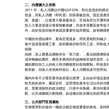
二、內需擴大之有限
2011 年，私人消費佔中國GDP33%，對比投資的則將
投資，而私人消費（即民需）則長期被忽視。固定資產投
路、基建），以發展大量基建為主。官員為官位升遷和
投入大量資源過分發展無數基建，但資本浪費及效率低
外，由於投資回報率會因其重要性低而變低，故有關債
中國的內需結構中，實為官需過多，而民需相對則極少
集中資源發展重工業，政府嚴格控制市民工資，搾取收
統購
統銷，加上農產品價格存在「剪刀差」，產品統購價格
成本轉嫁給農民，農民本應得的利益轉移至城市居民，
國的農民與工人的收入和消費都受到長期壓制。即使直
飽有餘，但收入依然維持低位，私人消費低迷可想而知
國內外有不少聲音要求政府退出經濟，走自由市場這套
較充裕的資本，藏富於民，從而增加基本生活以外的消
政，需要強制性的政治穩定，行使中央集權，牽涉到要
配，以完成國家計劃指標。故這種比較深層次的經濟改
三、公共部門官員腐敗
官僚體系對於維持一國政治穩定擔當重要的角色；長時