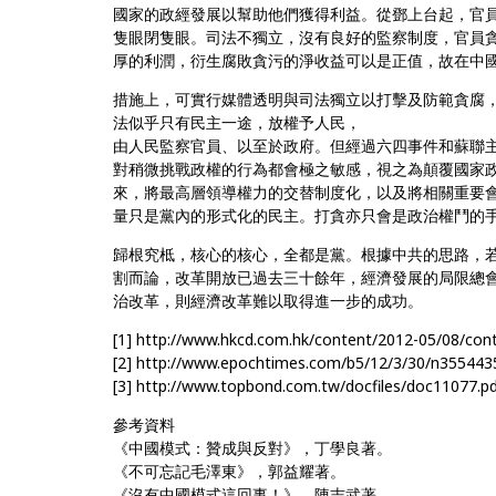
國家的政經發展以幫助他們獲得利益。從鄧上台起，官
隻眼閉隻眼。司法不獨立，沒有良好的監察制度，官員
厚的利潤，衍生腐敗貪污的淨收益可以是正值，故在中
措施上，可實行媒體透明與司法獨立以打擊及防範貪腐
法似乎只有民主一途，放權予人民，
由人民監察官員、以至於政府。但經過六四事件和蘇聯
對稍微挑戰政權的行為都會極之敏感，視之為顛覆國家政
來，將最高層領導權力的交替制度化，以及將相關重要
量只是黨內的形式化的民主。打貪亦只會是政治權鬥的
歸根究柢，核心的核心，全都是黨。根據中共的思路，
割而論，改革開放已過去三十餘年，經濟發展的局限總
治改革，則經濟改革難以取得進一步的成功。
[1] http://www.hkcd.com.hk/content/2012-05/08/co
[2] http://www.epochtimes.com/b5/12/3/30/n3
[3] http://www.topbond.com.tw/docfiles/doc11077.p
參考資料
《中國模式：贊成與反對》，丁學良著。
《不可忘記毛澤東》，郭益耀著。
《沒有中國模式這回事！》，陳志武著。