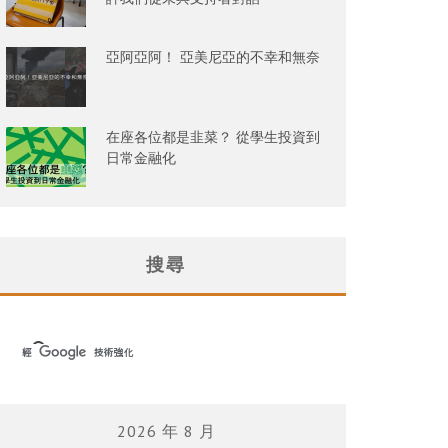
亞阿亞阿！ 亞美尼亞的不幸和無奈
在座各位都是韭菜？ 從學生投資到
日常金融化
搜尋
2026 年 8 月