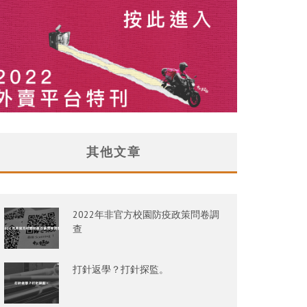
其他文章
2022年非官方校園防疫政策問卷調
查
打針返學？打針探監。