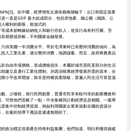
近66%[3]。在中國，經濟增長太過依賴兩個輪子：出口和固定資產
資一直是GDP 最大組成部分，包括房地產、鐵公雞（鐵路、公
個人權利的膨脹，粗放式的
下等成本卻轉嫁給納稅人和銀行存款人，使其行為有利可圖。另
務容易變成呆帳，不利國家金融發展。
，只得美國一半消費水平。早於毛澤東時已有壓抑消費的傾向，為
入投入工業生產，過分壓抑消費，強調儲蓄。而且，政府將農產品
低於自由市場價格，形成價格損失，本屬於城市居民某部分的生活
以助建立及運行工業化體制。亦因須積累經濟發展所需的資本，全
到鄧小平改革開放，除非是特權資產階級，普遍人民生活可算是溫
。
路數。少徵稅，推行民間創業，普通市民享有較均等的創業機會和
費。可惜他們忽略了一點：中央集權與計劃經濟息息相關。一黨專
高度集中控制經濟資源，例如利用國家企業來規劃全國的資源分
革，在黨的領導下應該是遙遙無期的了。
間的政治穩定容易產生特殊利益集團，他們知道、明白和懂得操縱