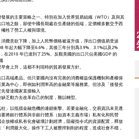
發展的主要策略之一。特別在加入世界貿易組織（WTO）及與其
出口地之餘，卻使中國長期處在生產鏈的低端，定價權多數交予西
，犧牲了勞工人權與環境。
，消費意欲下降，加上人民幣價格被逼升值，淨出口價值易受波
08 年起大幅下降至6.6%，其後三年分別爲3.9%、3.1%以及2%
，在2010 年已達到了25%。反觀美國的出口只佔美國GDP 的
國
遲早會上升，這都不利現時的貿易發展方針。
出口高端產品。但只要國內沒有完善的消費權益保護機制和產權保
產業為中心，即例如利潤率高的金融業等服務業。但涉及「後發劣
從先發達國家直接輸入
會缺乏動力去改革自己的制度，難以轉型。
砥柱」以抵擋金融危機的連鎖衝擊。若要金融化，交易資訊未見透
如要將銀行體系與非銀行體系（如資本主義市場）私有化和民營
國企放權或私有化會破壞計劃經濟，阻礙指令式的資源配置，釋放
在「利潤最大化」操作下工人被壓搾剝削的程度，造成社會不穩，