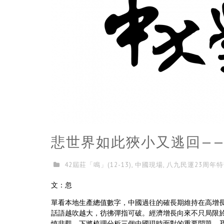
悲世界如此狹小又逃回—
42屆莊「鳴」(12-13)
,
中國現場
,
八九民運23周年
文：忽
單看本地生產總值數字，中國過往的確長期維持在高增
話語越吹越大，彷彿彈指可破。經濟增長向來不只局限
慎悲觀。下將梳理分析三個中國現時面對的重要問題，