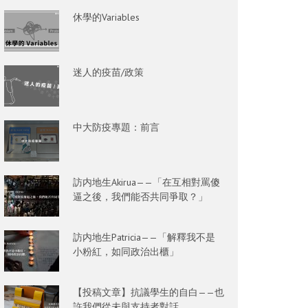
休學的Variables
迷人的疫苗/政策
中大防疫專題：前言
訪内地生Akirua——「在互相對罵傻
逼之後，我們能否共同爭取？」
訪内地生Patricia——「解釋我不是
小粉紅，如同政治出櫃」
【投稿文章】抗議學生的自白——也
許我們從未與支持者對話