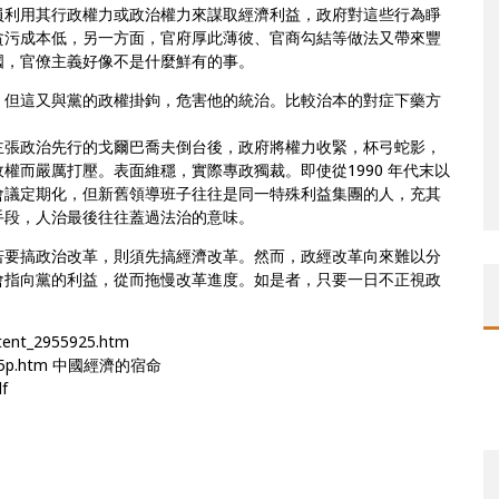
員利用其行政權力或政治權力來謀取經濟利益，政府對這些行為睜
貪污成本低，另一方面，官府厚此薄彼、官商勾結等做法又帶來豐
國，官僚主義好像不是什麼鮮有的事。
，但這又與黨的政權掛鉤，危害他的統治。比較治本的對症下藥方
主張政治先行的戈爾巴喬夫倒台後，政府將權力收緊，杯弓蛇影，
權而嚴厲打壓。表面維穩，實際專政獨裁。即使從1990 年代末以
會議定期化，但新舊領導班子往往是同一特殊利益集團的人，充其
手段，人治最後往往蓋過法治的意味。
若要搞政治改革，則須先搞經濟改革。然而，政經改革向來難以分
會指向黨的利益，從而拖慢改革進度。如是者，只要一日不正視政
ntent_2955925.htm
554435p.htm 中國經濟的宿命
df