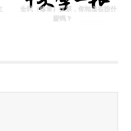
主
全民（修章）投票，你知道在投什
麼嗎？