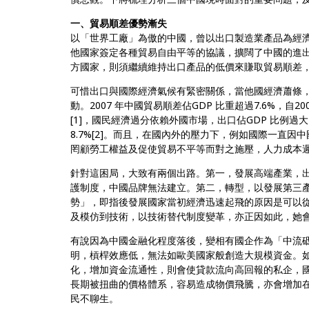
一、貿易順差優勢漸失
以「世界工廠」為傲的中國，曾以出口製造業產品為經濟
他國家簽定各種貿易自由平等的協議，擴闊了中國的進
方國家，則須繼續維持出口產品的低價來賺取貿易順差
可惜出口與國際經濟氣候有緊密關係，當他國經濟蕭條
動。2007 年中國貿易順差佔GDP 比重超過7.6%，自20
[1]，國民經濟過分依賴外國市場，出口佔GDP 比例過大
8.7%[2]。而且，在國內外的壓力下，例如國際一直因中
罔顧勞工權益及促使貿易不平等而對之施壓，人力成本
針對這困局，大致有兩個出路。第一，發展高端產業，
護制度，中國品牌無法建立。第二，轉型，以發展第三
勢」，即指後發展國家當初經濟迅速起飛的原因是可以
及模仿到技術，以技術替代制度變革，亦正因如此，她
有說因為中國金融化程度落後，變相有國企作為「中流
明，槓桿效應低，無法如歐美國家般創造大規模資金。
化，增加資金流通性，則會使貸款流向高回報的私企，
長期被扭曲的價格體系，容易造成物價飛騰，亦會增加
民不聊生。