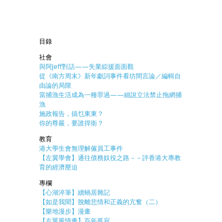
目錄
社會
與阿Jeff對話——失業綜援面面觀
從《南方周末》新年獻詞事件看坊間言論／編輯自
由論的局限
當捕漁生活成為一種罪過——細說立法禁止拖網捕
漁
施政報告，搞乜東東？
你的尊嚴，要誰捍衛？
教育
港大學生會無理解僱員工事件
【左翼學會】通往債務奴役之路－－評香港大專教
育的經濟壓迫
專欄
【心湖淬筆】續蝸居雜記
【如是我聞】脫離悲情和正義的亢奮（二）
【樂地漫步】漫畫
【左翼風情畫】百年孤寂