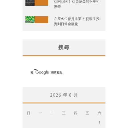
亞阿亞阿！ 亞美尼亞的不幸和
無奈
在座各位都是韭菜？ 從學生投
資到日常金融化
搜尋
2026 年 8 月
日
一
二
三
四
五
六
1