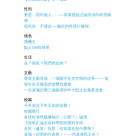
性別
要是，回到個人……──與基督徒討論性傾向歧視條
例
噎死你，不償命──瘋狂的性罪行條例
情色
飛機文
點止SM咁簡單
生活
血？捐血？我們的血肉？
文藝
香港文藝現場：一場關乎生存空間的抗爭──一場
發生在天橋底的游擊音樂會
一次過滿足晒三個願望的中大防止自責委員會
校園
今年加完下年又加的宿費！
校園散打
多快好省性騷擾檢討（公開？）論壇
【投稿】論生命科學院的選科安排
全民（修章）投票，你知道在投什麼嗎？
哀哉！封閉的代表會！——代表會民主化？