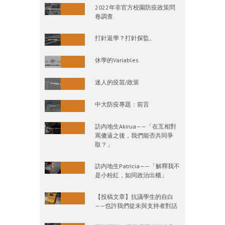
2022年非官方校園防疫政策問
卷調查
打針返學？打針探監。
休學的Variables
迷人的疫苗/政策
中大防疫專題：前言
訪内地生Akirua——「在互相對
罵傻逼之後，我們能否共同爭
取？」
訪内地生Patricia——「解釋我不
是小粉紅，如同政治出櫃」
【投稿文章】抗議學生的自白
——也許我們從未與支持者對話