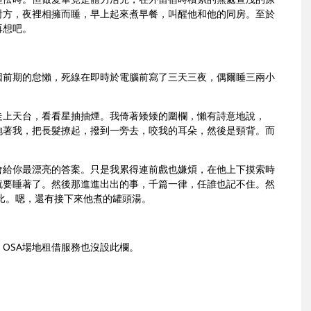
對方，夜裡相擁而睡，早上起來煮早餐，叫醒他和他的同房。至於
再想吧。
因前期的怠懶，死線在即時於電腦前寫了三天三夜，偶爾睡三兩小
走上天台，看看星抽抽煙。我倚著矮矮的圍欄，懶有詩意地說，
抱著我，把長髮撩起，撥到一旁去，咬我的耳朵，然後是頸背。而
會給你最漂亮的答案。只是我累得連前戲也嫌煩，在他上下摸索時
就要睡著了。然後那進進出出的事，千篇一律，任誰也記不住。然
比。嗯，還有接下來他煮的罐頭湯。
OSA場地租借服務也沒設此欄。