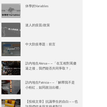
休學的Variables
迷人的疫苗/政策
中大防疫專題：前言
訪内地生Akirua——「在互相對罵傻
逼之後，我們能否共同爭取？」
訪内地生Patricia——「解釋我不是
小粉紅，如同政治出櫃」
【投稿文章】抗議學生的自白——也
許我們從未與支持者對話