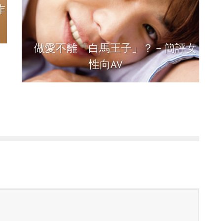
作
做愛不離「白馬王子」？－簡評女
性向AV