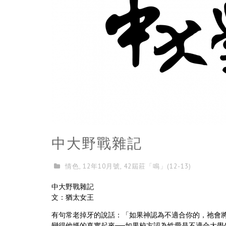
中大野戰雜記
情色
,
12年10月號
,
42屆莊「鳴」(12-13)
中大野戰雜記
文：猶太女王
有句常老掉牙的說話：「如果神認為不適合你的，祂會
變得他媽的真實起來──如果校方認為性愛是不適合大