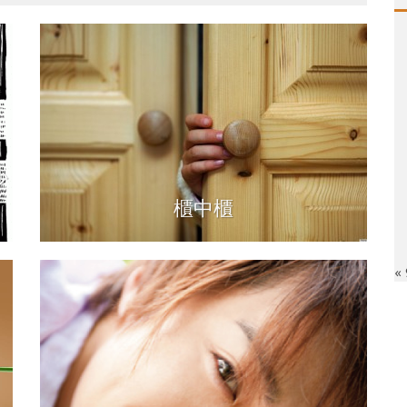
少
櫃中櫃
«
」