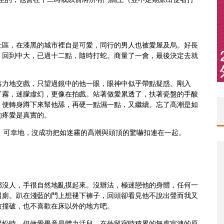
社區，在漆黑的城市裡自是可愛，同行的男人也被愛屋及烏。好長
。回到中大，已過十二點，隨時打蛇。商量了一會，最後決定去就
落力地交戲，只望過鏡中的他一眼，眼神中似乎帶點疑惑。剛入
了霧，迷朦虛幻，更像在拍戲。站著做愛累透了，扶著瓷盤的手酸
，便轉身蹲下來幫他舔，再硬一點濕一點，又繼續。忘了高潮是如
的疼愛是真實的。
故。可幸地，沒成功把如迷霧的高潮與頭頂的驚嚇扣連在一起。
都沒人，手很自然地亂摸起來。沒辦法，極迷戀他的身體，任何一
男廁。趴在淺藍的門上想褪下褲子，回頭卻看見他不說出聲而我又
被撞破，也不喜歡在床以外的地方吧。
惺忪時。但做愛畢竟是體力活兒，在外留宿時積累的無處宣洩的原