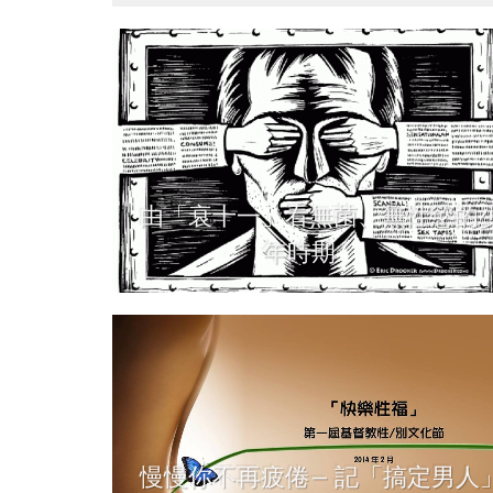
由「衰十一」看無菌、無性慾的
年時期
慢慢你不再疲倦— 記「搞定男人