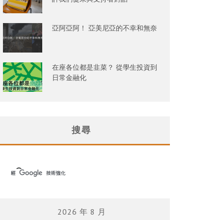
亞阿亞阿！ 亞美尼亞的不幸和無奈
在座各位都是韭菜？ 從學生投資到
日常金融化
搜尋
2026 年 8 月