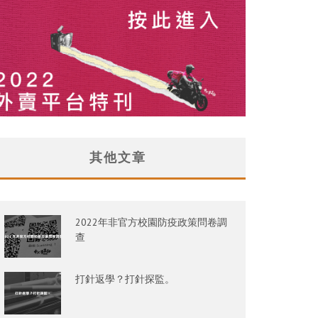
其他文章
2022年非官方校園防疫政策問卷調
查
打針返學？打針探監。