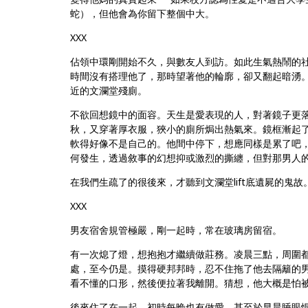
蛇），但他會為你留下整個中大。
XXX
佔領中環剛開始不久，與數友人到訪。如此生氣熱鬧的
時間沒有搭理他了，那時望著他的輪廓，卻又翻起暗湧
近的文瀾堂殘廁。
不欲回想鏡中的面容。天生是愛表現的人，對著鏡子更
秋，又穿著厚衣服，狹小的廁所焗出熱氣來。鏡框漸起
軟得好像不是自己的。他間中停下，想應同樣是累了吧
何發生，透過敘事的幻想抑或激烈的撕纏，但對那男人
在我們生疏了的很後來，才聽到文瀾堂lift底遺屍的鬼
XXX
男友宿舍規管極嚴，剛一起時，常在玻璃房留宿。
有一次熄了燈，想抱抱才繼續做莊務。凌晨三點，周圍
處，至今仍是。摸得硬邦邦時，忍不住拖了他去隔籬的
看不懂的口形，然後便拉著我離開。猜想，他大概是怕
後來住了在一起。初時每晚也有做愛，甚至於早晨睡眼