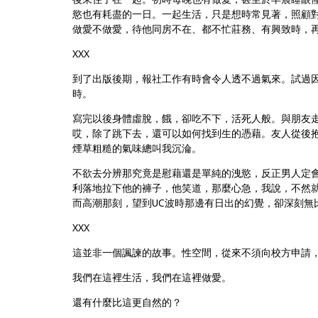
慾也有耗盡的一日。一起生活，只是想時常見著，照顧
做愛不做愛，待他同房不在、都不忙莊務、有興致時，
XXX
到了出版後期，報社工作有時會令人透不過氣來。試過
時。
寫完以後身體虛脫，餓，卻吃不下，活死人般。與朋友
哎，除了跳下去，還可以如何找到生的憑藉。友人從後
煙草粗糙的氣味總叫我沉淪。
不欲去分辨那究竟是慰藉還是單純的洩慾，反正男人定
利落地拉下他的褲子，他笑道，那麼心急，我說，不然
而高潮那刻，望到UC波時那邊有日出的幻覺，卻深刻無
XXX
這並非一個諷諫的故事。性空間，從來不須向校方申請，
我們在這裡生活，我們在這裡做愛。
還有什麼比這更自然的？