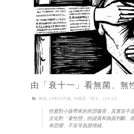
由「衰十一」看無菌、無
情色
,
14年10月號
,
44屆莊「呵欠」(14-15)
性愛對小孩帶來的所謂傷害，
其實並不
文化對「
童性戀」的譴責和負面判斷。
有恐懼、不安等負面情緒。