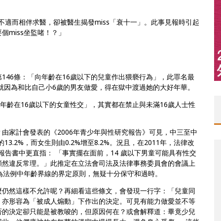
不適而相伴求醫，卻被醫生揭發miss「衰十一」。
此事見報時引起
個miss坐監啫！？」
146條：
「向年齡在16歲以下的兒童作出猥褻行為」，
此罪名最
s就因為和比自己小6歲的男友做愛，得在獄中渡過她的大好年華。
年齡在1
6歲以下的女童性交」，其實都在禁止與未滿16歲人士性
？
由家計會發表的《2006年青少年與性研究報告》可見，
中三至中
的13.2%，而女生則由0.2%增至8.2%。況且，在20
11年，法律改
報告書中更直指： 「事實擺在面前，14 歲以下男童可能具有性交
顯然違反常理。」
此推定在立法會司法及法律事務委員會的會議上
為法例中年齡界線的界定原則，無疑十分保守和過時。
麼仍然這樣不允許呢？再細看這些條文，
會發現一行字：「兒童同
」亦形容為「被成人煽動」下作出的決定。
可見有能力做愛並不等
否的決定卻只能是被教唆的，但原因何在？或會解釋道：
畢竟少兒