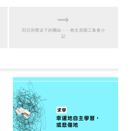
烈日與壓迫下的團結－－救生員罷工集會小
記