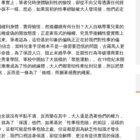
。事實上，
筆者兒時便體驗到性的愉悅，
卻從不向父母透露任何經
小孩不一樣。想必，
如果當初的性事經驗被大人發現後，他們必定
觸碰到身體，
覺得愉悅，然後繼續有何分別？大人自稱尊重兒童的
這種虛偽的開放態度，正是家長式的極權。
究竟早接觸性愛實際上
然來。筆者認為，
這些基於印象的偏執正正在於我們對性事的偏
的信念，當時兒童手淫根本不是
一個需要恐慌的問題，古羅馬人更
革命後，為了保證人口、
阻止未婚早孕、近親性行為等破壞商業社
在男童學院、
軍校中開始了大規模的「禁慾運動」。在19世紀末開
童漸漸成為了性的絕緣體，大人們都害怕性牽扯到兒童，
所以把禁
名，反而是一條為了「維穩」
而捆著感覺的繩索。
的女孩沒有半點不適、反而樂在其中，
大人還是憑著他們的權力，
，就為了「保護」他們。如果基於「
性事很危險」的前設，這樣的
孕，這都可能是性事危險之處。
但這都是因為缺乏性知識才發生
在於，我們口裡說著保護，卻從沒解釋、
更沒有提供實質的保護。