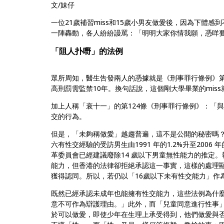
文/妹仔
一位21歲補習miss和15歲小男友做愛後，
因為下體感到
一陣轟動，各人紛紛謾罵：「明明大家你情我願，
憑咩要
「阻人扑嘢」的法例
眾所周知，醫生告發兩人的憑據就是《刑事罪行條例》第
高刑罰需監禁10年。換句話說，這個剛大學畢業的mis
加上人稱「衰十一」的第124條《刑事罪行條例》：「與
交的行為
。
但是，「未夠稱做愛」越趨普遍，這不是公開的秘密嗎
六有性交經驗的受訪男生由1991 年的1.2%升至2006 年
革委員會已經建議廢除14 歲以下男童無性能力的推定。
能力，但香港的法律卻拒絕承認這一事實，
這樣的處理
獲得認同。所以，
若仍以「16歲以下未有性交能力」
作
既然已經承認未成年也能擁有性交能力，
這些法例為什
意不可作為辯護理由。」此外，而「
兒童同意進行性事
於可以做愛，即使少年在生理上承受得到，
他們做愛與