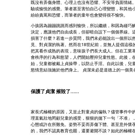
既沒有弄傷身體、
心理上也沒有恐懼、不安等負面情緒
驗或愉悅的感覺。
筆者甚至害怕自己心理變態，和其他
紛紛責罵和恐懼，
而筆者的童年也會變得很不愉快。
小孩因為蹦蹦跳跳而感到愉快，所以繼續，和因為碰巧
決定，
應讓他們自由成長，但卻暗自設下一個個界線。
損害了什麼？若進一步質問，
我們未必能說出一個所以
見、對貞潔的執著。
然而在18世紀前，並無人提倡這樣
把其看作成熟的表現，
意味孩子們長大成人。但在工業
會秩序的行為和慾望，
人們開始壓抑兒童性慾。此後，
始，
兒童都被戴上貞操帶，以防止手淫。自此以後，
兒
慾情意結強施於他們身上。 貞潔未必是道德上的一個美
保護了貞潔 摧毀了……
家長式極權的原因，又豈止對童貞的偏執？
儘管事件中
理直氣壯地罔顧兒童的感受，
狠狠的拋下一句「不准」
心態或許在所難免。
姿勢不妥而弄傷下體、甚至意外懷
的，我們不認真教育也罷，
還要避開不談？如此的極權