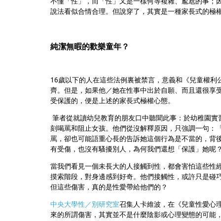
不懂「性」，而「性」又是一樣何等複雜、尷尬的事；
說法看似合情合理。但說穿了，其實是一種家長式的極
純潔無暇的歡樂童年？
16歲以下的人在這些法例裏被禁言，意義和《兒童權利
齊。
但是，如果他／她在性事中出於自願、而且還很享
受保護的，便是上述的家長式極權心態。
筆者從就讀幼兒教育的朋友口中聽聞此事：於幼稚園實
刻喝罵和阻止女孩。他們從沒解釋原因，只強調一句：
罵，
卻也可能語重心長的告訴她這個行為是不當的，背
有受傷，
也沒有騷擾別人，為何我們還想「保護」她呢
當我們看見一個未長大的人接觸到性，
都會害怕這些性
摸索階段，對身邊感到好奇。他們接觸性，
或許只是碰
但這些傷害，真的是性愛帶給他們的？
中央大學性／別研究室
召集人卡維波，在《
兒童性愛心
來的所謂傷害，
其實並不是什麼陰影或心理變態的可能