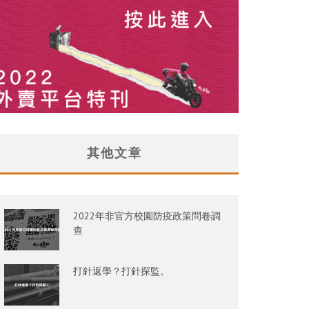
其他文章
2022年非官方校園防疫政策問卷調
查
打針返學？打針探監。