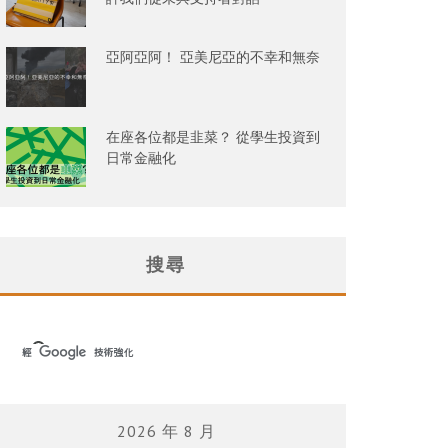
亞阿亞阿！ 亞美尼亞的不幸和無奈
在座各位都是韭菜？ 從學生投資到
日常金融化
搜尋
2026 年 8 月