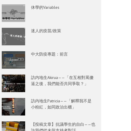
休學的Variables
迷人的疫苗/政策
中大防疫專題：前言
訪内地生Akirua——「在互相對罵傻
逼之後，我們能否共同爭取？」
訪内地生Patricia——「解釋我不是
小粉紅，如同政治出櫃」
【投稿文章】抗議學生的自白——也
許我們從未與支持者對話