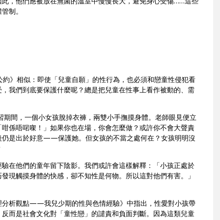
因此，他們應被放在無菌的溫室中慢慢長大，避免身心受傷……
這些
權管制。
公約》
相似：即使「兒童自願」的性行為，也必須和戀童性侵犯看
受，
我們到底要保護什麼呢？總是把兒童在性事上看作被動的、
需
習期間，
一個小女孩脫掉衣褲，兩雙小手撫摸身體。
老師眼見便立
「咁係唔啱㗎！」如果你也在場，你會怎麼做？
或許你不會大聲責
後仍是出於好意—
—保護她。但女孩的不當之處何在？女孩明明沒
？
經驗在他們的童年留下陰影。我們或許會這樣解釋：
「小孩正處於
巧發現觸摸身體的快感，卻不知性是何物。
所以這對他們有害。」
理分析觀點——我兒少期的性與色情經驗》中指出，
性愛對小孩帶
，反而是社會文化對「
童性戀」的譴責和負面判斷。因為這類兒童