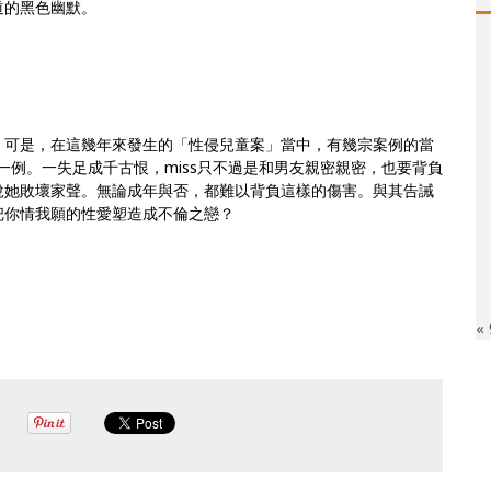
道的黑色幽默。
。可是，
在這幾年來發生的「性侵兒童案」當中，
有幾宗案例的當
一例。一失足成千古恨，miss只不過是和男友親密親
密，也要背負
說她敗壞家聲。無論成年與否，都難以背負這樣的傷害。
與其告誡
把你情我願的性愛塑造成不倫之戀？
«