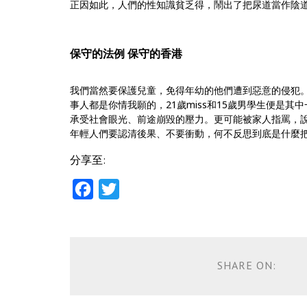
正因如此，人們的性知識貧乏得，
鬧出了把尿道當作陰
保守的法例 保守的香港
我們當然要保護兒童，免得年幼的他們遭到惡意的侵犯
事人都是你情我願的，21歲miss和15歲男學
生便是其中
承受社會眼光、前途崩毀的壓力。更可能被家人指罵，
年輕人們要認清後果、不要衝動，
何不反思到底是什麼
分享至:
Facebook
Twitter
SHARE ON: