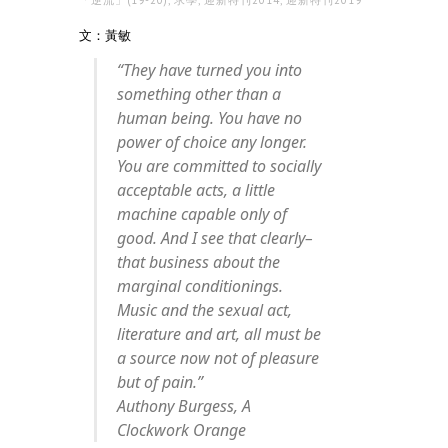
「逆流」(19-20)
,
求學
,
迎新特刊2014
,
迎新特刊2019
文：黃敏
“They have turned you into
something other than a
human being. You have no
power of choice any longer.
You are committed to socially
acceptable acts, a little
machine capable only of
good. And I see that clearly–
that business about the
marginal conditionings.
Music and the sexual act,
literature and art, all must be
a source now not of pleasure
but of pain.”
Authony Burgess, A
Clockwork Orange