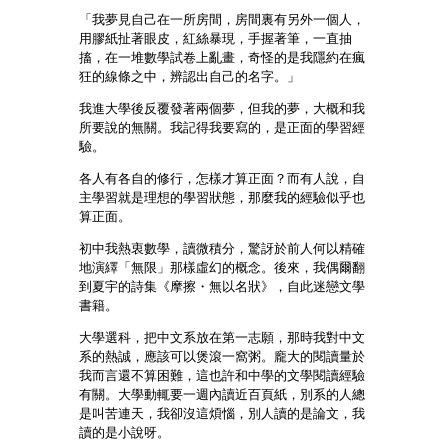
「我夢見自己在一所房間，房間裏有另外一個人，
用膠紙扯著眼皮，紅絲暴現，手握著筆，一直抽
搐，在一堆數學試卷上亂畫，奇怪的是我隱約在瘋
狂的線條之中，辨認出自己的名字。」
我進大學後反覆發著兩個夢，但我的夢，大概和我
所要說的無關。我記得我要寫的，是正面的學習經
驗。
各人有各自的修行，怎樣才算正面？而有人說，自
主學習就是理想的學習狀態，那麼我的經驗似乎也
算正面。
初中我熱衷數學，讀微積分，驚訝於前人何以精確
地演繹「無限」那樣虛幻的概念。後來，我偶爾翻
到夏宇的詩集《摩擦・無以名狀》，自此迷戀文學
書籍。
大學選科，把中文系放在第一志願，那時我對中文
系的熱誠，應該可以煲滾一窩粥。龐大的閱讀量於
我而言還不算困難，這也許和中學的文學閱讀經驗
有關。大學動輒要一週內讀近百頁紙，別系的人總
是叫苦連天，我卻沒這煩惱，別人讀的是論文，我
讀的是小說呀。