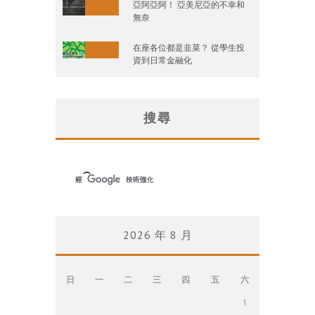
亞阿亞阿！ 亞美尼亞的不幸和
無奈
在座各位都是韭菜？ 從學生投
資到日常金融化
搜尋
2026 年 8 月
日
一
二
三
四
五
六
1