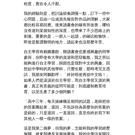
程度，實在令人汗顏。
我的經驗則是，把討論節奏調慢一點，訂下一些中
心問題，且由一位成員先報告對作品的理解，大家
都比較容易回應。後來讀書會的確有所改善，哪怕
沒有達到某個知性的深度，也帶來了不少思維上的
刺激。重要的是，一群人一起讀，的確比較愉快，
即使是艱澀難明的地方，讀起來也沒那麼辛苦。
自主學習有賴圖書館，辦讀書會也要感興趣的同學
參與，但即使有大學的資源和思辯氣氛，我之所以
能夠進行自主學習，歸因也是我對中文的興趣。回
想起中學時的其他學科，只覺生厭，那時考完文憑
試，我朋友阿鵬歡呼：「終於唔使再掂中文啦！」
如果人們是汲汲於自主學習，而自主學習又源於興
趣，真正有意義的提問可能是：到底建制教育培
育、以至生產了多少個阿鵬？
「高中三年，每天操練幾近相同的試題，老師把你
的答案圈起來，退回，不告訴你為甚麼你的答案的
是錯的，只是退回，一直退回，直至你終於寫下和
其他人一模一樣的答案。」
這是我第二個夢，但我的夢，怎能和我的學習經歷
無關。後來我總是哀傷地慶幸，我的中學沒有開設