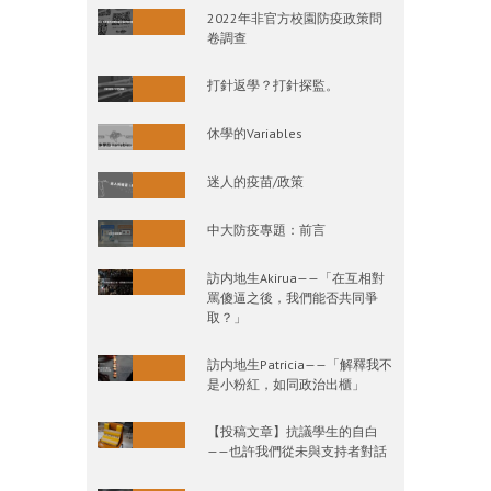
2022年非官方校園防疫政策問
卷調查
打針返學？打針探監。
休學的Variables
迷人的疫苗/政策
中大防疫專題：前言
訪内地生Akirua——「在互相對
罵傻逼之後，我們能否共同爭
取？」
訪内地生Patricia——「解釋我不
是小粉紅，如同政治出櫃」
【投稿文章】抗議學生的自白
——也許我們從未與支持者對話