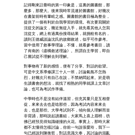
記得剛來註冊時的第一印象是，這裏的圖書館，那
麼多，那麼大。後來我時常流連於圖書館，好幾次
在書架前時有暈眩之感。圖書館的書目極為整全，
提供了一個有利於自我學習的環境。有次要寫關於
沈從文的論文，幾近無從入手，就先看其他人怎寫
沈從文，網上有過萬份搜尋結果，就挑較有名的，
讀到王德威談論沈氏的故鄉敘述，似乎可作參考。
當中借用了敘事學理論，不懂，就看參考書目，讀
了肯南的《虛構敘述理論》。所謂自主學習，即自
己嘗試從不理解去到理解。
對事物有了新的感悟，便有了分享、對話的欲望。
可是中文系導修課三十人一班，討論氣氛不怎熱
烈，好幾次只有自己在說，不禁納悶起來。於是萌
生讀書會的想法，就找了相熟的同學就課上文章討
論，也可為考試作準備。
中學時也不是沒有結伴溫習，但充其量只是互相督
促，來來去去也是唸那些，因為考試內容來來去
去，也是那些。大學考試則不，傾向個人理解而並
非背誦，那時說起讀書組，大家馬上喜上眉梢，彷
彿已經預見得知識碰撞的火花。事實上，那時大家
都不太懂得怎樣討論，你前一句說張愛玲，我下一
句已經說到陳衡哲，對話意識欠奉，其討論的混亂