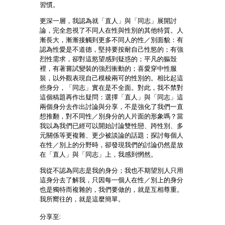
習慣。
更深一層，我認為就「直人」與「同志」展開討
論，完全忽視了不同人在性與性別的其他特質。人
漸長大，漸漸接觸到更多不同人的性／別面貌：有
認為性愛是不道德，堅持要按耐自己性慾的；有強
烈性需求，卻對這慾望感到疑惑的；平凡的軀殼
裡，有著嘗試變裝的強烈衝動的；喜愛穿中性服
裝，以外觀表現自己模棱兩可的性別的。相比起這
些身分，「同志」實在是不全面。對此，我不禁對
這個稿題再作出疑問：選擇「直人」與「同志」這
兩個身分去作出討論與分享，不是強化了我們一直
想推翻，對不同性／別身分的人片面的形象嗎？當
我以為我們已經可以開始討論雙性戀、跨性別、多
元關係等更複雜、更少被談論的話題；探討每個人
在性／別上的分野時，卻發現我們的討論仍然是放
在「直人」與「同志」上，我感到惘然。
我從不認為同志是我的身分；我也不期望別人只用
這身分去了解我，只因每一個人在性／別上的身分
也是獨特而複雜的，我們要做的，就是互相尊重。
我所嚮往的，就是這麼簡單。
分享至: