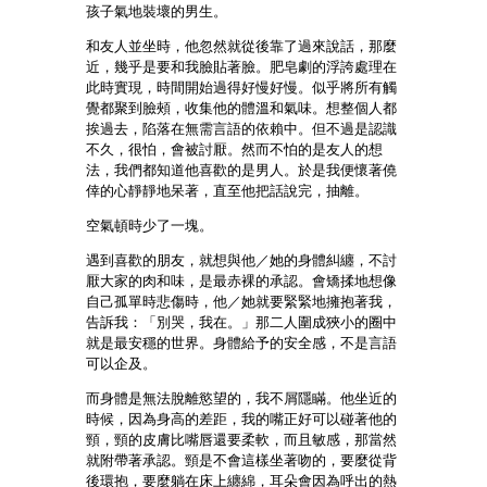
孩子氣地裝壞的男生。
和友人並坐時，他忽然就從後靠了過來說話，那麼
近，幾乎是要和我臉貼著臉。肥皂劇的浮誇處理在
此時實現，時間開始過得好慢好慢。似乎將所有觸
覺都聚到臉頰，收集他的體溫和氣味。想整個人都
挨過去，陷落在無需言語的依賴中。但不過是認識
不久，很怕，會被討厭。然而不怕的是友人的想
法，我們都知道他喜歡的是男人。於是我便懷著僥
倖的心靜靜地呆著，直至他把話說完，抽離。
空氣頓時少了一塊。
遇到喜歡的朋友，就想與他／她的身體糾纏，不討
厭大家的肉和味，是最赤裸的承認。會矯揉地想像
自己孤單時悲傷時，他／她就要緊緊地擁抱著我，
告訴我：「別哭，我在。」那二人圍成狹小的圈中
就是最安穩的世界。身體給予的安全感，不是言語
可以企及。
而身體是無法脫離慾望的，我不屑隱瞞。他坐近的
時候，因為身高的差距，我的嘴正好可以碰著他的
頸，頸的皮膚比嘴唇還要柔軟，而且敏感，那當然
就附帶著承認。頸是不會這樣坐著吻的，要麼從背
後環抱，要麼躺在床上纏綿，耳朵會因為呼出的熱