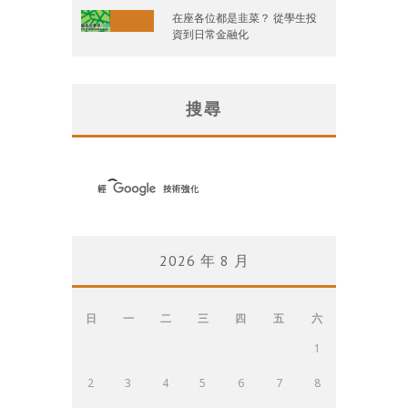
在座各位都是韭菜？ 從學生投
資到日常金融化
搜尋
2026 年 8 月
日
一
二
三
四
五
六
1
2
3
4
5
6
7
8