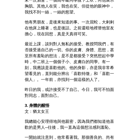
來一次酒會，一個高年級同學脫下上衣，向他展示
胸肌。其他人在笑，我也在笑。但從他的眼神中，
我找不到一絲，一絲的慾望。
他有男朋友，是後來知道的事。一次屈蛇，大剌剌
在他床上睡著，也是後話。之前還暗地裡替他室友
擔心，現在回想，真是天真得可笑。
最近上課，談到對人無私的接受。教授問我們，有
否接受過自己的一切。你的皮膚、身體、思想，甚
至所有羞恥的想法，是不是都接受？突然想起中學
時，中二班上一個個子小、皮膚白的同學。有一
刻，我應該是喜歡他的。他的身影，亦是我非常希
望看見的，直到能分辨出「喜歡特徵」和「喜歡一
個人」。一年前，亦找到一個這樣的人了。
昨日的我，或許接受不了自己。今日，我可不怕面
對同志，面對自己。
3. 身體的醒悟
文：猶太女王
我總能心安理得地與他親密，因為我們都知道他喜
歡的是男人─往後，我一直為這個想法感到羞恥。
一開始就注意到，他常看著我。那個善良的、尚有