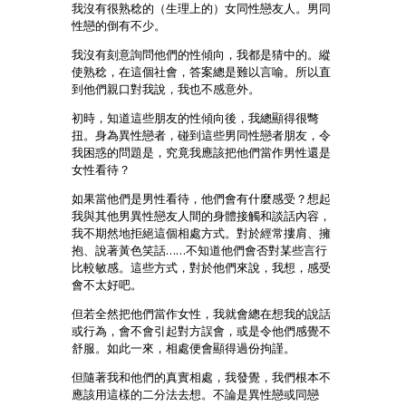
我沒有很熟稔的（生理上的）女同性戀友人。男同
性戀的倒有不少。
我沒有刻意詢問他們的性傾向，我都是猜中的。縱
使熟稔，在這個社會，答案總是難以言喻。所以直
到他們親口對我說，我也不感意外。
初時，知道這些朋友的性傾向後，我總顯得很彆
扭。身為異性戀者，碰到這些男同性戀者朋友，令
我困惑的問題是，究竟我應該把他們當作男性還是
女性看待？
如果當他們是男性看待，他們會有什麼感受？想起
我與其他男異性戀友人間的身體接觸和談話內容，
我不期然地拒絕這個相處方式。對於經常摟肩、擁
抱、說著黃色笑話……不知道他們會否對某些言行
比較敏感。這些方式，對於他們來說，我想，感受
會不太好吧。
但若全然把他們當作女性，我就會總在想我的說話
或行為，會不會引起對方誤會，或是令他們感覺不
舒服。如此一來，相處便會顯得過份拘謹。
但隨著我和他們的真實相處，我發覺，我們根本不
應該用這樣的二分法去想。不論是異性戀或同戀