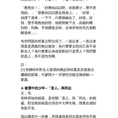
「壓死你！」「好啊你試試吧，你那麼小，壓不死
我的。」「那麼你試試壓在我身上。」「好呀。」
他撲了過來，一下子，什麼都融化了。好痕，好
熱，雙手環抱他的頸，他順勢吻下去，由臉到嘴，
到頸，到胸。手指鑽進去時，全身所有的毛孔都甦
醒過來……
有些問題的答案立即出現了。一直以來，一直以來
我真是愚蠢到無以復加：為什麼要去想自己喜不喜
歡女人？為什麼要以為他喜歡的只是男人？我們愛
的是人，而不是性別啊。
註：
[1] 有關幼年對女人慾望的燃起與枯萎及其後無法
繼續的探索，可參閱十一月號性別版交換經驗──
家庭。
4. 被選中的少年─「直人」與同志
文：毛
初時得知的稿題，是有關「直人」與「同志」的相
處。對這樣的稿題出現在中大學生報，我實在感到
有點不安。
我出櫃是中一的事，早得連很多同志朋友們也不敢