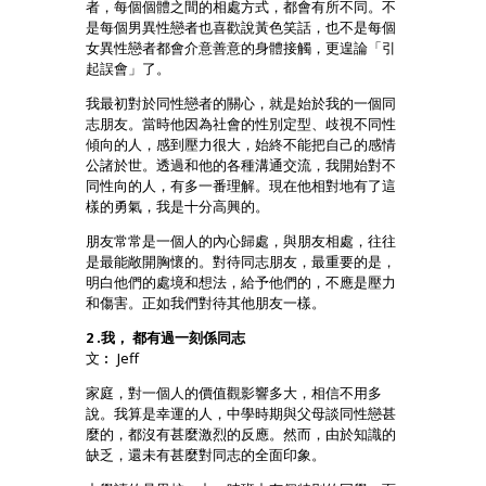
者，每個個體之間的相處方式，都會有所不同。不
是每個男異性戀者也喜歡說黃色笑話，也不是每個
女異性戀者都會介意善意的身體接觸，更遑論「引
起誤會」了。
我最初對於同性戀者的關心，就是始於我的一個同
志朋友。當時他因為社會的性別定型、歧視不同性
傾向的人，感到壓力很大，始終不能把自己的感情
公諸於世。透過和他的各種溝通交流，我開始對不
同性向的人，有多一番理解。現在他相對地有了這
樣的勇氣，我是十分高興的。
朋友常常是一個人的內心歸處，與朋友相處，往往
是最能敞開胸懷的。對待同志朋友，最重要的是，
明白他們的處境和想法，給予他們的，不應是壓力
和傷害。正如我們對待其他朋友一樣。
2 .我， 都有過一刻係同志
文︰ Jeff
家庭，對一個人的價值觀影響多大，相信不用多
說。我算是幸運的人，中學時期與父母談同性戀甚
麼的，都沒有甚麼激烈的反應。然而，由於知識的
缺乏，還未有甚麼對同志的全面印象。