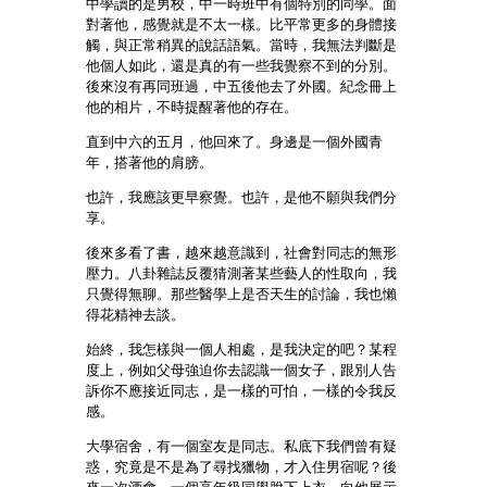
中學讀的是男校，中一時班中有個特別的同學。面
對著他，感覺就是不太一樣。比平常更多的身體接
觸，與正常稍異的說話語氣。當時，我無法判斷是
他個人如此，還是真的有一些我覺察不到的分別。
後來沒有再同班過，中五後他去了外國。紀念冊上
他的相片，不時提醒著他的存在。
直到中六的五月，他回來了。身邊是一個外國青
年，搭著他的肩膀。
也許，我應該更早察覺。也許，是他不願與我們分
享。
後來多看了書，越來越意識到，社會對同志的無形
壓力。八卦雜誌反覆猜測著某些藝人的性取向，我
只覺得無聊。那些醫學上是否天生的討論，我也懶
得花精神去談。
始終，我怎樣與一個人相處，是我決定的吧？某程
度上，例如父母強迫你去認識一個女子，跟別人告
訴你不應接近同志，是一樣的可怕，一樣的令我反
感。
大學宿舍，有一個室友是同志。私底下我們曾有疑
惑，究竟是不是為了尋找獵物，才入住男宿呢？後