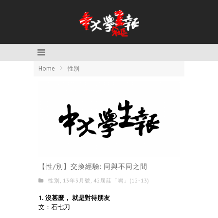
Home
性別
【性/別】交換經驗: 同與不同之間
性別
,
13年3月號
,
42屆莊「鳴」(12-13)
1
. 沒甚麼， 就是對待朋友
文：石七刀