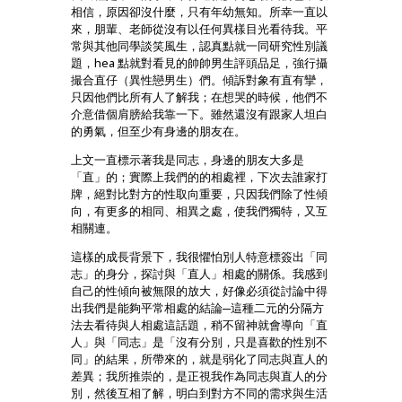
相信，原因卻沒什麼，只有年幼無知。所幸一直以
來，朋輩、老師從沒有以任何異樣目光看待我。平
常與其他同學談笑風生，認真點就一同研究性別議
題，hea 點就對看見的帥帥男生評頭品足，強行攝
撮合直仔（異性戀男生）們。傾訴對象有直有攣，
只因他們比所有人了解我；在想哭的時候，他們不
介意借個肩膀給我靠一下。雖然還沒有跟家人坦白
的勇氣，但至少有身邊的朋友在。
上文一直標示著我是同志，身邊的朋友大多是
「直」的；實際上我們的的相處裡，下次去誰家打
牌，絕對比對方的性取向重要，只因我們除了性傾
向，有更多的相同、相異之處，使我們獨特，又互
相關連。
這樣的成長背景下，我很懼怕別人特意標簽出「同
志」的身分，探討與「直人」相處的關係。我感到
自己的性傾向被無限的放大，好像必須從討論中得
出我們是能夠平常相處的結論─這種二元的分隔方
法去看待與人相處這話題，稍不留神就會導向「直
人」與「同志」是「沒有分別，只是喜歡的性別不
同」的結果，所帶來的，就是弱化了同志與直人的
差異；我所推崇的，是正視我作為同志與直人的分
別，然後互相了解，明白到對方不同的需求與生活