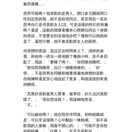
氣而瘙癢……
然而可能嗎？他喜歡的是男人。開口多元關係閉口
性別定型的我，絕不是歧視同志，甚至我也一直在
思考自己是否喜歡女人[2]。可是這樣的性幻想有趣
嗎？還是，該殺的我懷著獵奇心態褻玩同志？身體
的承認，不需要去到這個地步吧？擁抱可以抱抱就
是了，還想什麼，他不會喜歡跟女人的親密。
但身體的密謀，是設定在時間表上了。清靜的凌
晨，和他有一搭沒一搭地聊了幾個小時。差不多四
點了，我說：「要睡了嗎？」「你想睡就睡吧。」
「那你陪我睡呀，自己一個睡很慘的。」「好
呀。」不是與男友同睡那種要摸遍他身體的喜歡，
但相擁時還是安心地說起了更多，和誰誰誰的有過
的關係。
「其實好喜歡被男人壓著，被掌控，好久沒試過那
樣了。」「現在想這樣？」我迷糊地答道，
「不。」
「可以錫你嗎？」他在我耳伴問道。初時錯聽成
是，可以常這樣嗎？心中翻起一陣熱潮。「與不喜
歡我的人接吻，我會不開心的。」「可能不是你想
的那樣啊。」「什麼？」「不是不喜歡你。」