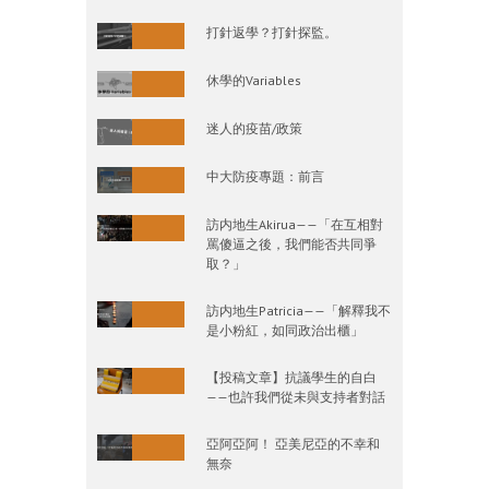
打針返學？打針探監。
休學的Variables
迷人的疫苗/政策
中大防疫專題：前言
訪内地生Akirua——「在互相對
罵傻逼之後，我們能否共同爭
取？」
訪内地生Patricia——「解釋我不
是小粉紅，如同政治出櫃」
【投稿文章】抗議學生的自白
——也許我們從未與支持者對話
亞阿亞阿！ 亞美尼亞的不幸和
無奈