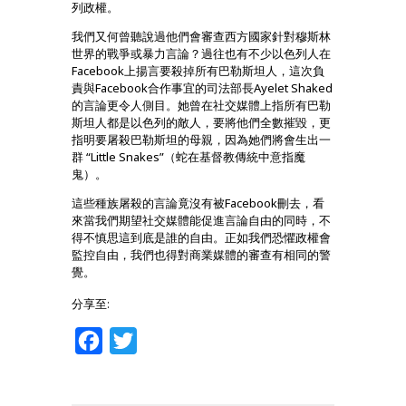
列政權。
我們又何曾聽說過他們會審查西方國家針對穆斯林
世界的戰爭或暴力言論？過往也有不少以色列人在
Facebook上揚言要殺掉所有巴勒斯坦人，這次負
責與Facebook合作事宜的司法部長Ayelet Shaked
的言論更令人側目。她曾在社交媒體上指所有巴勒
斯坦人都是以色列的敵人，要將他們全數摧毀，更
指明要屠殺巴勒斯坦的母親，因為她們將會生出一
群 “Little Snakes”（蛇在基督教傳統中意指魔
鬼）。
這些種族屠殺的言論竟沒有被Facebook刪去，看
來當我們期望社交媒體能促進言論自由的同時，不
得不慎思這到底是誰的自由。正如我們恐懼政權會
監控自由，我們也得對商業媒體的審查有相同的警
覺。
分享至:
Facebook
Twitter