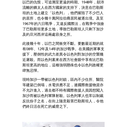
以巴的仇恨，可追溯至更遠的時期。1948年，顛沛
流離的猶太人在西方國家的支持下，決意在巴勒斯
坦的土地上建立「以色列」，他們摧毀了不少巴人
的居所，也令幾十萬阿拉伯裔居民被逐出境。及至
1967年的六日戰爭，又違反國際法，在戰爭中強搶
了巴勒斯坦更多土地，導致巴勒斯坦人只剩下加沙
及約旦河西岸這兩處容身之所。
此後幾十年，以巴之間衝突不斷。要數最近期的就
有08年、12年及14年的加沙戰爭。在美國的軍事支
援下，壓倒性的武力差異令以色列對加沙的空襲幾
近屠殺。而以色列素來在西方社會眼中享有比巴勒
斯坦更高的地位，這種強弱懸殊也令以色列政權更
肆無忌憚。
現時加沙一帶被以色列封鎖，區內不少住所、醫院
等建築已倒塌，水電供應不足，連國際救援物資亦
不允許進入，過去都不時有國際救援人員因想闖入
加沙而被以色列軍隊射殺。以色列軍人也常以制裁
反抗份子之名，在街上隨意殺害巴勒斯坦人，令他
們終日活在死亡的威脅之下。