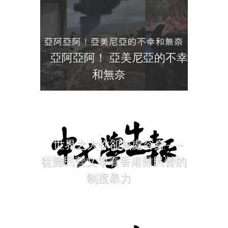
亞阿亞阿！ 亞美尼亞的不幸
和無奈
世界之大你卻無處容身——
從難民營文學看香港難民營的
制度暴力