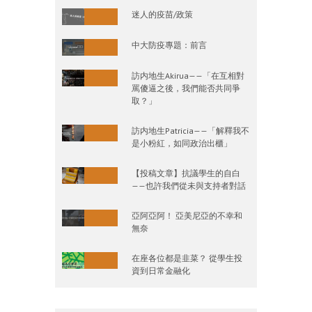
迷人的疫苗/政策
中大防疫專題：前言
訪内地生Akirua——「在互相對
罵傻逼之後，我們能否共同爭
取？」
訪内地生Patricia——「解釋我不
是小粉紅，如同政治出櫃」
【投稿文章】抗議學生的自白
——也許我們從未與支持者對話
亞阿亞阿！ 亞美尼亞的不幸和
無奈
在座各位都是韭菜？ 從學生投
資到日常金融化