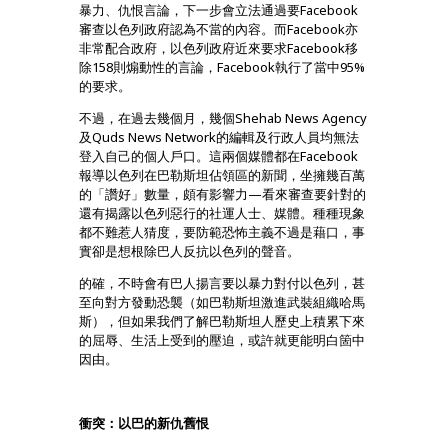
暴力、仇恨言論，下一步會立法通過要Facebook
審查以色列政府認為不當的內容。而Facebook亦
非常配合政府，以色列政府近來要求Facebook移
除158則煽動性的言論，Facebook執行了當中95%
的要求。
不過，在過去幾個月，幾個Shehab News Agency
及Quds News Network的編輯及行政人員均無法
登入自己的個人戶口。這兩個媒體都在Facebook
報導以色列在巴勒斯坦佔領區的新聞，坐擁幾百萬
的「讚好」數量，頗有影響力—看來審查要針對的
還有揭露以色列惡行的社運人士、媒體。種種現象
都不難惹人猜度，要防範恐怖主義不過是藉口，事
實卻是想根除巴人反抗以色列的聲音。
的確，不時會有巴人揚言要以暴力對付以色列，甚
至向對方發動恐襲（如巴勒斯坦激進武裝組織哈馬
斯），但如果我們了解巴勒斯坦人歷史上積累下來
的屈辱、生活上受到的壓迫，或許就更能明白箇中
因由。
衝突：以巴的新仇舊恨