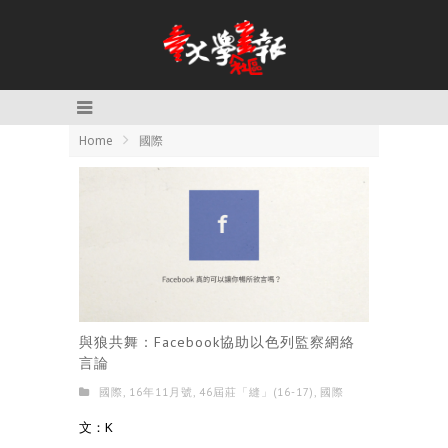
Home
國際
與狼共舞：Facebook協助以色列監察網絡
言論
國際
,
16年11月號
,
46屆莊「縫」(16-17)
,
國際
文：K