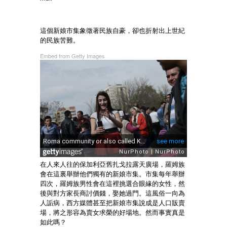
這個新娘市集象徵著民族自豪，卻也折射出上世紀
的民族苦難。
Embed from Getty Images
在人來人往的保加利亞舊扎戈拉露天廣場，羅姆族
會在這裏舉辦他們獨有的新娘市集。市集每年舉辦
四次，羅姆族男性會在這裡挑選合眼緣的女性，然
後與對方家長商討價錢，娶她過門。這風俗一向為
人詬病，西方媒體甚至把新娘市集說成是人口販賣
場，將之形容為賣女求榮的好場地。然而事實真是
如此嗎？