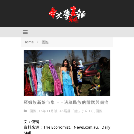
Home
國際
羅姆族新娘市集 ——邊緣民族的躊躇與傷痛
國際
,
16年11月號
,
46屆莊「縫」(16-17)
,
國際
文：傻鴨
資料來源：The Economist、News.com.au、Daily
Mail