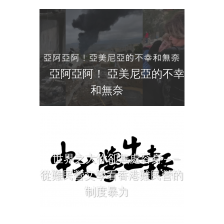
亞阿亞阿！ 亞美尼亞的不幸
和無奈
世界之大你卻無處容身——
從難民營文學看香港難民營的
制度暴力