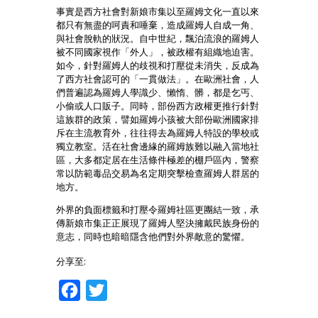
事實是西方社會對新娘市集以至羅姆文化一直以來
都只有無盡的呵責和唾棄，造成羅姆人自成一角、
與社會脫軌的狀況。自中世紀，飄泊流浪的羅姆人
被不同國家視作「外人」，被政權有組織地迫害。
如今，針對羅姆人的歧視和打壓從未消失，反成為
了西方社會認可的「一貫做法」。在歐洲社會，人
們普遍認為羅姆人學識少、懶惰、髒，都是乞丐、
小偷或人口販子。同時，部份西方政權更推行針對
這族群的政策，譬如羅姆小孩被大部份歐洲國家排
斥在主流教育外，往往得去為羅姆人特設的學校或
獨立教室。活在社會邊緣的羅姆族難以融入當地社
區，大多都定居在生活條件極差的棚戶區內，警察
常以防範毒品交易為名定期突擊檢查羅姆人群居的
地方。
外界的負面標籤和打壓令羅姆社區更團結一致，承
傳新娘市集正正展現了羅姆人堅決擁戴民族身份的
意志，同時也暗暗隱含他們對外界敵意的驚懼。
分享至:
Facebook
Twitter