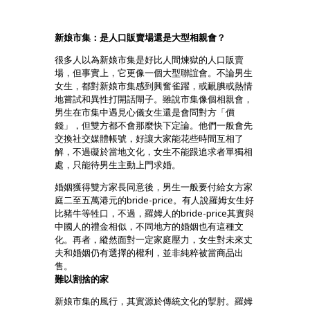
新娘市集：是人口販賣場還是大型相親會？
很多人以為新娘市集是好比人間煉獄的人口販賣
場，但事實上，它更像一個大型聯誼會。不論男生
女生，都對新娘市集感到興奮雀躍，或靦腆或熱情
地嘗試和異性打開話閘子。雖說市集像個相親會，
男生在市集中遇見心儀女生還是會問對方「價
錢」，但雙方都不會那麼快下定論。他們一般會先
交換社交媒體帳號，好讓大家能花些時間互相了
解，不過礙於當地文化，女生不能跟追求者單獨相
處，只能待男生主動上門求婚。
婚姻獲得雙方家長同意後，男生一般要付給女方家
庭二至五萬港元的bride-price。有人說羅姆女生好
比豬牛等牲口，不過，羅姆人的bride-price其實與
中國人的禮金相似，不同地方的婚姻也有這種文
化。再者，縱然面對一定家庭壓力，女生對未來丈
夫和婚姻仍有選擇的權利，並非純粹被當商品出
售。
難以割捨的家
新娘市集的風行，其實源於傳統文化的掣肘。羅姆