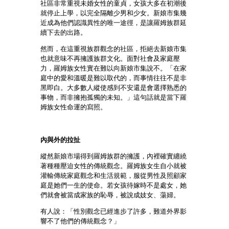
社區非常重視未婚女性的童貞，女孩大多在初潮後
就停止上學，以完全隔離少男和少女。新娘市集幾
近成為他們認識異性的唯一途徑，是讓羅姆族群延
續下去的出路。
然而，在這重視族群觀念的社區，拒絕去新娘市集
也就意味不再擁護族群文化。面對社會及家庭壓
力，羅姆族女性實在難以向新娘市集說不。「在家
庭中的愛和溫暖是難以取代的，而事情往往不是非
黑即白。大多數人縱使感到不安還是會選擇熟悉的
事物，而非擁抱孤獨的未知。」這句話就是當下羅
姆族女性命運的寫照。
內與外的拉扯
縱然新娘市場得到羅姆族群的擁護，內裡確實纏繞
著種種壓迫女性的傳統觀念。羅姆族女生自小就被
灌輸傳統家庭觀念和生活規範，服從男性及照顧家
庭是她們一生的使命。若女孩待嫁時不是處女，她
們就會被當成家族的恥辱，被說成妓女、蕩婦。
有人說：「性別觀念已經進步了許多，難道外界影
響不了他們的傳統觀念？」