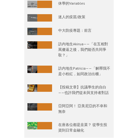
休學的Variables
迷人的疫苗/政策
中大防疫專題：前言
訪内地生Akirua——「在互相對
罵傻逼之後，我們能否共同爭
取？」
訪内地生Patricia——「解釋我不
是小粉紅，如同政治出櫃」
【投稿文章】抗議學生的自白
——也許我們從未與支持者對話
亞阿亞阿！ 亞美尼亞的不幸和
無奈
在座各位都是韭菜？ 從學生投
資到日常金融化