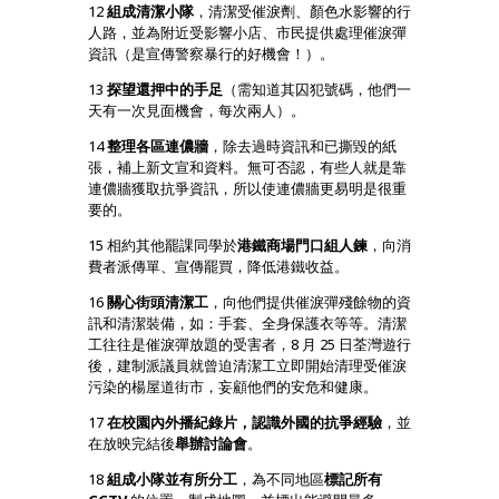
12
組成清潔小隊
，清潔受催淚劑、顏色水影響的行
人路，並為附近受影響小店、市民提供處理催淚彈
資訊（是宣傳警察暴行的好機會！）。
13
探望還押中的手足
（需知道其囚犯號碼，他們一
天有一次見面機會，每次兩人）。
14
整理各區連儂牆
，除去過時資訊和已撕毀的紙
張，補上新文宣和資料。無可否認，有些人就是靠
連儂牆獲取抗爭資訊，所以使連儂牆更易明是很重
要的。
15 相約其他罷課同學於
港鐵商場門口組人鍊
，向消
費者派傳單、宣傳罷買，降低港鐵收益。
16
關心街頭清潔工
，向他們提供催淚彈殘餘物的資
訊和清潔裝備，如：手套、全身保護衣等等。清潔
工往往是催淚彈放題的受害者，8 月 25 日荃灣遊行
後，建制派議員就曾迫清潔工立即開始清理受催淚
污染的楊屋道街市，妄顧他們的安危和健康。
17
在校園內外播紀錄片，認識外國的抗爭經驗
，並
在放映完結後
舉辦討論會
。
18
組成小隊並有所分工
，為不同地區
標記所有