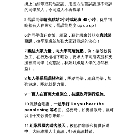
掛上白絲帶或其他記認。用盡方法嘗試說服不罷課
的同學加入，令同路人不再孤單！
5 罷課同學
輪流默站2小時或絕食 48 小時
，從早到
晚都有人在民女，罷課能見度 up up up !
6 約同學瘋狂食飯、組聚，藉此機會與朋友
真誠談
罷課
，撫平憂慮並加強大家對罷課的決心！
7
團結大家力量，向大學高層施壓
，例：接段校長
放工、在行政樓樓下唱歌，要求大學高層表態和支
援被捕同學（別忘記，林鄭月娥是大學的必然校
監）。
8
加入學系罷課關注組
，團結同學，組織同學，加
強遊說。團結就是力量。
9
一百人在百萬大道倒立，抗議政府倒行逆施。
10 流動合唱團，
一起學好 Do you hear the
people sing 等名曲
。必要時，如奏國歌時，就可
以用千支歌將你來鎖～
11
組隊與國內遊客談天
，教他們翻牆和提供反送
中、大陸維權人士資訊，打破資訊封鎖。