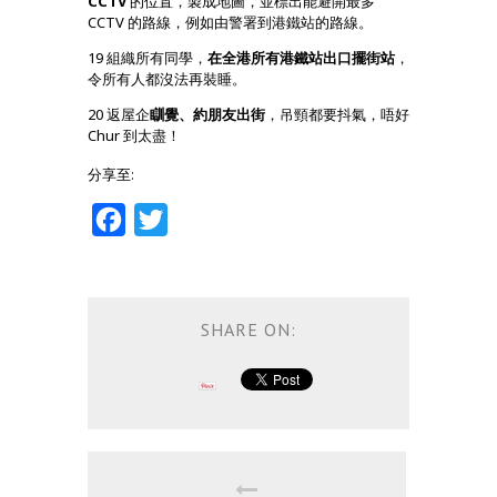
CCTV
的位置，製成地圖，並標出能避開最多
CCTV 的路線，例如由警署到港鐵站的路線。
19 組織所有同學，
在全港所有港鐵站出口擺街站
，
令所有人都沒法再裝睡。
20 返屋企
瞓覺、約朋友出街
，吊頸都要抖氣，唔好
Chur 到太盡！
分享至:
Facebook
Twitter
SHARE ON: