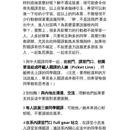
時到底做甚麼好呢？解不通這疑慮，很可能會令你
喪失罷課意欲。以上容筆者拋磚引玉，希望可以刺
激一下你的小宇宙。從以上的列表看，不難發現不
少行動都很著重說服同學。「咿，不是說我們 要走
出中大、進入社區嗎？為甚麼還要說服校內同
學？」實際上，很多具影響力的行動都不能單靠一
人。人多好辦事，只要有足夠多的同學，甚麼行動
都易辦。尤其在此時罷課氣氛未算熾熱時，如果你
對罷課有些不確定，不如更盡力說服更多朋友 加
入，一起集思廣益、一起坐言起行。
1 與中大罷課同學一起，
在校門、課室門口、校園
要道組成呼籲人罷課的人鍊（Picket Line）
，呼
籲將去上課的同學罷課。（注意：要用較溫和的方
法說服人，畢竟各人罷課成本都不同，但希望每個
同學都有思考過！）
2 別怕醜！
與內地生溝通、交流
，理解他們如果要
支持反送中要面對甚麼困難。
3
每人說服三個同學罷課
，可能他／她本來就心郁
郁呢。不要讓彼此孤單。
4
在系內課堂門口 full gear 站立
，在課堂小息進
入課室宣傳罷課，邀請系內關心反送中的同學長期