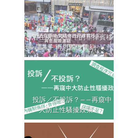
活在兩地夾縫中的菲律賓移
工—— 再思國際連結
投訴／不投訴？——再窺中
大防止性騷擾政策