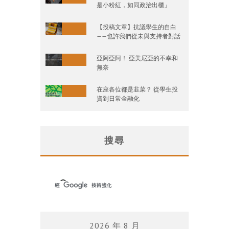
是小粉紅，如同政治出櫃」
【投稿文章】抗議學生的自白
——也許我們從未與支持者對話
亞阿亞阿！ 亞美尼亞的不幸和
無奈
在座各位都是韭菜？ 從學生投
資到日常金融化
搜尋
2026 年 8 月