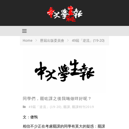
Home
歷屆出版委員會
49屆「逆流」(19-20)
同學們，罷咗課之後我哋做咩好呢？
49屆「逆流」(19-20)
,
罷課
,
罷課特刊2019
文：傻鴨
相信不少正在考慮罷課的同學有莫大的疑惑：罷課