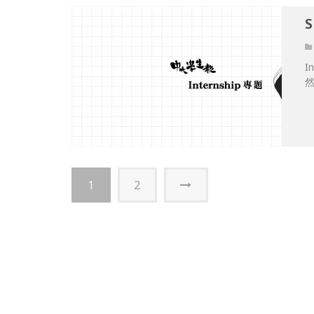
S
I
1
2