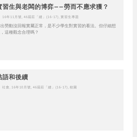
實習生與老闆的博弈——勞而不應求獲？
16年11月號
,
46屆莊「縫」(16-17)
,
實習生專題
付出勞動沒回報實屬正常，是不少學生對實習的看法。但仔細想
想，這種觀念合理嗎？
結語和後續
社會
,
16年10月號
,
46屆莊「縫」(16-17)
,
校園