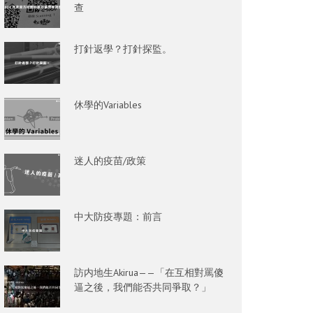
查
打針返學？打針探監。
休學的Variables
迷人的疫苗/政策
中大防疫專題：前言
訪内地生Akirua——「在互相對罵傻
逼之後，我們能否共同爭取？」