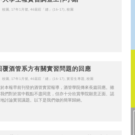
校園
,
17年1月號
,
46屆莊「縫」(16-17)
,
校園
回覆酒管系方有關實習問題的回應
校園
,
17年1月號
,
46屆莊「縫」(16-17)
,
實習生專題
,
校園
關於本報早前刊登的酒管實習報導，酒管學院傳來長篇回應。雖
然我們對於當中觀點不盡同意，但亦十分欣賞學院願意正面、認
真地討論實習議題。以下是我們做的簡單歸納。