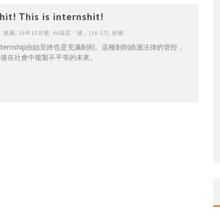
hit! This is internshit!
校園
,
16年10月號
,
46屆莊「縫」(16-17)
,
校園
nternship由始至終也是充滿剝削。這種剝削繞過法律的管控，
然後在社會中複製不平等的未來。