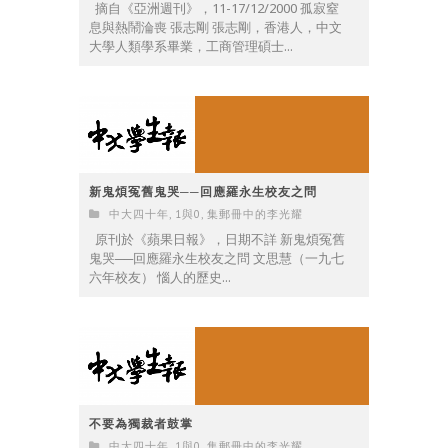
摘自《亞洲週刊》，11-17/12/2000 孤寂窒
息與熱鬧淪喪 張志剛 張志剛，香港人，中文
大學人類學系畢業，工商管理碩士...
新鬼煩冤舊鬼哭──回應羅永生校友之問
中大四十年
,
1與0
,
集郵冊中的李光耀
原刊於《蘋果日報》，日期不詳 新鬼煩冤舊
鬼哭──回應羅永生校友之問 文思慧（一九七
六年校友） 惱人的歷史...
不要為獨裁者鼓掌
中大四十年
,
1與0
,
集郵冊中的李光耀