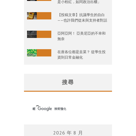
是小粉紅，如同政治出櫃」
【投稿文章】抗議學生的自白
——也許我們從未與支持者對話
亞阿亞阿！ 亞美尼亞的不幸和
無奈
在座各位都是韭菜？ 從學生投
資到日常金融化
搜尋
2026 年 8 月