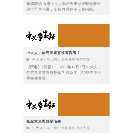
耀聯署信 香港中文大學於今年頒授榮譽博士
學位予李光耀，令我們 感到不安和困惑。...
中大人，你究竟還有沒有教養？
中大四十年
,
1與0
,
集郵冊中的李光耀
原刊於《明報》，2000年12月3日 中大人，
你究竟還有沒有教養？ 羅永生（1983年中大
學生會會長）...
孤寂窒息與熱鬧淪喪
中大四十年
,
1與0
,
集郵冊中的李光耀