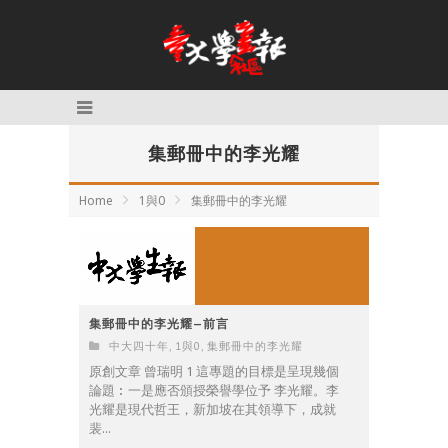
集郵冊中的李光耀
Home
1與0
集郵冊中的李光耀
集郵冊中的李光耀—前言
中大四十年
,
1與0
,
集郵冊中的李光耀
原創文章 曾瑞明 1 這專題的目標是呈現幾個
論題︰一是應否頒授榮譽學位予 李光耀。李
光耀是現代哲王，新加坡在其領導下，成就
裴...