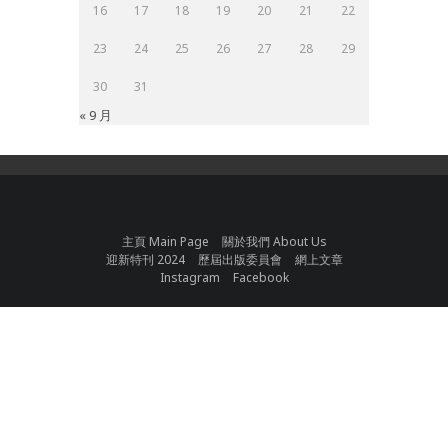
16
17
18
19
20
21
22
23
24
25
26
27
28
29
30
31
« 9 月
主頁 Main Page
關於我們 About Us
迎新特刊 2024
歷屆出版委員會
網上文章
Instagram
Facebook