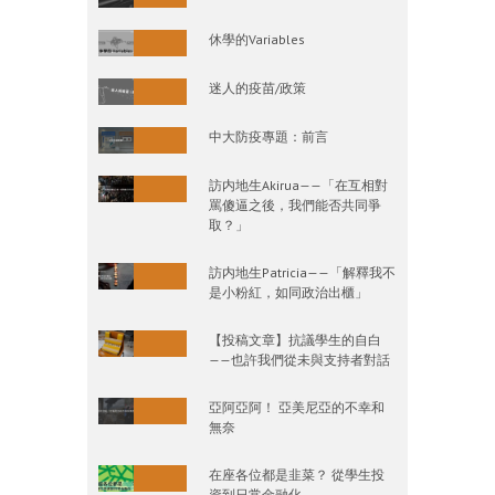
休學的Variables
迷人的疫苗/政策
中大防疫專題：前言
訪内地生Akirua——「在互相對
罵傻逼之後，我們能否共同爭
取？」
訪内地生Patricia——「解釋我不
是小粉紅，如同政治出櫃」
【投稿文章】抗議學生的自白
——也許我們從未與支持者對話
亞阿亞阿！ 亞美尼亞的不幸和
無奈
在座各位都是韭菜？ 從學生投
資到日常金融化