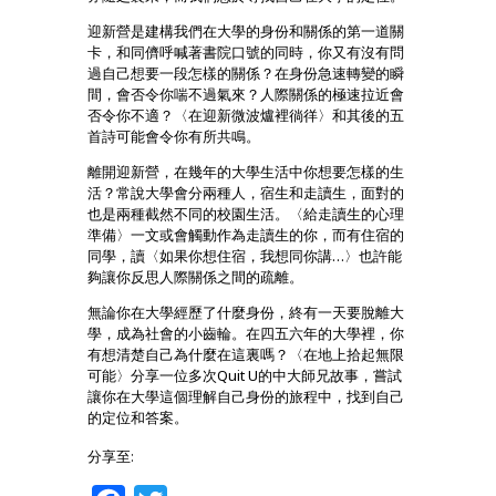
迎新營是建構我們在大學的身份和關係的第一道關
卡，和同儕呼喊著書院口號的同時，你又有沒有問
過自己想要一段怎樣的關係？在身份急速轉變的瞬
間，會否令你喘不過氣來？人際關係的極速拉近會
否令你不適？〈在迎新微波爐裡徜徉〉和其後的五
首詩可能會令你有所共鳴。
離開迎新營，在幾年的大學生活中你想要怎樣的生
活？常說大學會分兩種人，宿生和走讀生，面對的
也是兩種截然不同的校園生活。〈給走讀生的心理
準備〉一文或會觸動作為走讀生的你，而有住宿的
同學，讀〈如果你想住宿，我想同你講…〉也許能
夠讓你反思人際關係之間的疏離。
無論你在大學經歷了什麼身份，終有一天要脫離大
學，成為社會的小齒輪。在四五六年的大學裡，你
有想清楚自己為什麼在這裏嗎？〈在地上拾起無限
可能〉分享一位多次Quit U的中大師兄故事，嘗試
讓你在大學這個理解自己身份的旅程中，找到自己
的定位和答案。
分享至: