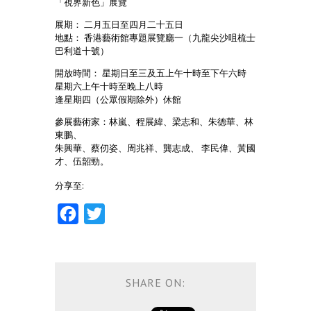
「視界新色」展覽
展期： 二月五日至四月二十五日
地點： 香港藝術館專題展覽廳一（九龍尖沙咀梳士
巴利道十號）
開放時間： 星期日至三及五上午十時至下午六時
星期六上午十時至晚上八時
逢星期四（公眾假期除外）休館
參展藝術家：林嵐、程展緯、梁志和、朱德華、林
東鵬、
朱興華、蔡仞姿、周兆祥、龔志成、 李民偉、黃國
才、伍韶勁。
分享至:
Facebook
Twitter
SHARE ON: