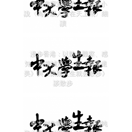
香港作家蘇朗欣——短篇小
說〈為什麼人會在天上飛〉細
讀
漫步香港：以散步觀察、感
知、紮根城市——從《香港遺
美》與《懷疑人生就去散步》
談散步
粵文創作嘅想象 ——訪問純