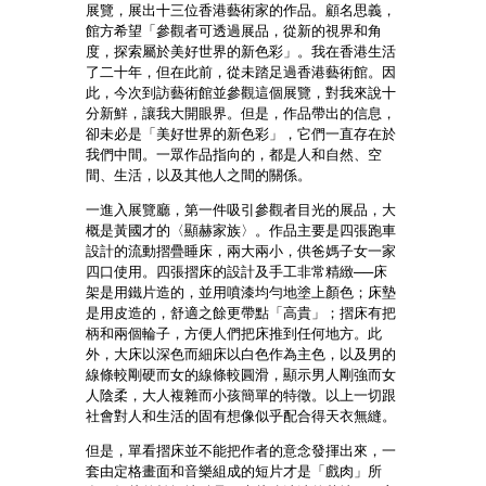
展覽，展出十三位香港藝術家的作品。顧名思義，
館方希望「參觀者可透過展品，從新的視界和角
度，探索屬於美好世界的新色彩」。我在香港生活
了二十年，但在此前，從未踏足過香港藝術館。因
此，今次到訪藝術館並參觀這個展覽，對我來說十
分新鮮，讓我大開眼界。但是，作品帶出的信息，
卻未必是「美好世界的新色彩」，它們一直存在於
我們中間。一眾作品指向的，都是人和自然、空
間、生活，以及其他人之間的關係。
一進入展覽廳，第一件吸引參觀者目光的展品，大
概是黃國才的〈顯赫家族〉。作品主要是四張跑車
設計的流動摺疊睡床，兩大兩小，供爸媽子女一家
四口使用。四張摺床的設計及手工非常精緻──床
架是用鐵片造的，並用噴漆均勻地塗上顏色；床墊
是用皮造的，舒適之餘更帶點「高貴」；摺床有把
柄和兩個輪子，方便人們把床推到任何地方。此
外，大床以深色而細床以白色作為主色，以及男的
線條較剛硬而女的線條較圓滑，顯示男人剛強而女
人陰柔，大人複雜而小孩簡單的特徵。以上一切跟
社會對人和生活的固有想像似乎配合得天衣無縫。
但是，單看摺床並不能把作者的意念發揮出來，一
套由定格畫面和音樂組成的短片才是「戲肉」所