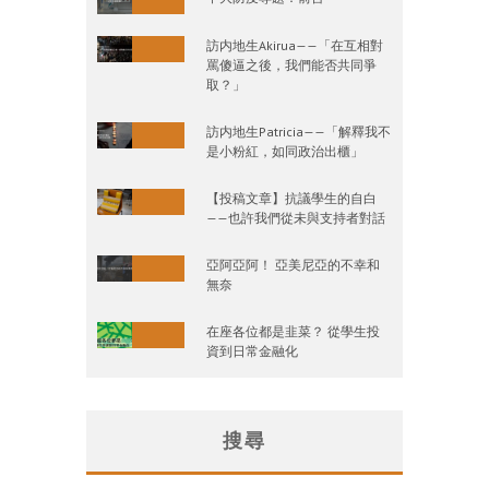
訪内地生Akirua——「在互相對
罵傻逼之後，我們能否共同爭
取？」
訪内地生Patricia——「解釋我不
是小粉紅，如同政治出櫃」
【投稿文章】抗議學生的自白
——也許我們從未與支持者對話
亞阿亞阿！ 亞美尼亞的不幸和
無奈
在座各位都是韭菜？ 從學生投
資到日常金融化
搜尋