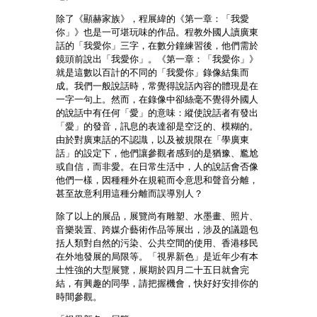
除了《顯赫家族》，程展緯的《第一章：「我愛
你」》也是一可堪玩味的作品。程教外國人讀廣東
話的「我愛你」三字，在數分鐘練習後，他們需於
鏡頭前說出「我愛你」。《第一章：「我愛你」》
就是這數以百計的不同的「我愛你」錄像結集而
成。我們一般說話時，常覺得說話內容的體現是在
一字一句上。然而，在錄像中卻絲毫不覺得外國人
的說話中有任何「愛」的意味：縱使說話者有發出
「愛」的發音，訊息的表達卻是空泛的、模糊的。
由於對廣東話的不認識，以及被規限在「學廣東
話」的設定下，他們讓參觀者感到的是猶豫、尷尬
或自信，而非愛。在日常生活中，人的說話會否像
他們一樣，因種種外在規範而令意思和聲音分離，
甚至故意利用這種分離而誤導別人？
除了以上的展品，展覽尚有雕塑、水墨畫、照片、
音樂裝置、跨媒介藝術作品等展出，涉及的議題包
括人類對自然的污染、公共空間的使用、香港移民
在外地發展的局限等。「視界新色」是近年少有本
土性強的大型展覽，展期於四月二十五日就會完
結，有興趣的同學，請把握機會，快好好安排你的
時間參觀。