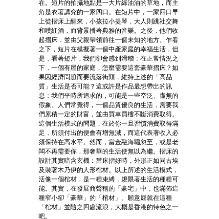
在。短片的拍攝地點是一大片綠油油的草地，而主
角是衣著講究的一家四口。在短片中，一家四口早
上從摺床上醒來，小孩拉小提琴，大人則跳社交舞
和嘆紅酒，而背景播著典雅的音樂。之後，他們收
起摺床，並由父親帶領前往一個未知的地方。乍看
之下，短片在模擬著一個中產家庭的幸福生活，但
是，看著短片，我們卻會感到滑稽：在正常情況之
下，一個有屋的家庭，怎麼需要這套豪華摺床？如
果因經濟問題而要流落街頭，維持上述的「高品
質」生活是否可能？這或許是作品最想帶出的訊
息：我們平時所追求的，可能是一些空泛、虛無的
假象。人們常覺得，一個品質優良的生活，需要我
們累積一定的財富，並由買車買樓不斷消費取得。
這個生活模式的問題，在於你一旦習慣消費取得滿
足，所須付出的便會有增無減，而這代表著收入必
須保持在高水平。然而，當金融海嘯忽至，或是老
闆不再需要你，那奢華的生活便無以為繼。摺床的
設計其實暗含玄機：當床摺好時，外形正如同古埃
及裝著木乃伊的人形棺材。以上所述的生活模式，
活像一個棺材，是一種束縛，規限著生活的種種可
能。其實，在發展商聲稱的「豪宅」中，也滿佈這
種窄小卻「豪華」的「棺材」。願意屈就在這種
「棺材」並隨之四處流浪，大概是香港的特色之一
吧。