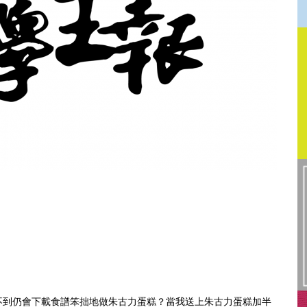
不到仍會下載食譜笨拙地做朱古力蛋糕？當我送上朱古力蛋糕加半