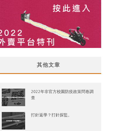
其他文章
2022年非官方校園防疫政策問卷調
查
打針返學？打針探監。