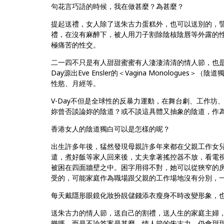
句花言巧語的時候，我在做甚麼？為甚麼？
提起送禮，女人除了送朱古力蛋糕外，也可以送別的，
禮，在沒有麻醉下，被人用刀子割除陰核陰唇等外露的
極痛苦的性交。
二一四不只是有人甜甜蜜蜜有人淒淒清清的情人節，也是V-Day，V for 
Day源出Eve Ensler的＜Vagina Monolog
性慾、月經等。
V-Day不但是全球性的反暴力運動，在舞台劇、工作
妳曾否談論妳的陰道？或不談這具體又抽象的陰道，作
香港女人的陰道獨白可以是怎樣的呢？
出生許多年後，猛然發現母親許多年來都在父親工作女
遣，煮好飯等家人回來後，丈夫拿著搖控器不放，看電
被困在四面牆壁之中。困字用得不對，她可以從狹窄的
受的，可能家庭作為職場跟父親的工作場地沒有分別，
每天戴隱形眼鏡化妝扮靚儲錢添衣瘦身不時改變形象，
送朱古力的情人節，送自己的割禮，送人生的家庭主婦
樂嗎，而是不論答案是甚麼，情人節的朱古力，仍會甜