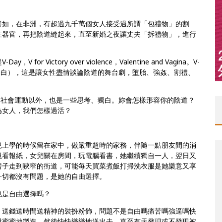
譬如，在非洲，有超過九千萬個女人接受過所謂「包禮物」的割
性器官，再把陰道縫起來，直至新婚之夜讓丈夫「拆禮物」，進行
Victory over violence，Valentine and Vagina。V-
ues＞（陰道獨白），這是讓女性盡情談論陰道的舞台劇，墮胎、強姦、割禮、
坊、社會運動以外，也是一些思考、獨白。妳會怎樣形容你的陰道？
為女人，我們怎樣過活？
兒上學的時候留在家中，做嚴重超時的家務，伴隨一點朋友間的消
視看報紙，女兒關在房間，玩電腦看書，她繼續獨自一人，翌日又
房子走到狹窄的街道，可能每天買菜煮飯打掃洗衣服是她樂意又享
一切都沒有問題，是她的自由選擇。
也是自由選擇嗎？
，送錢送時間送精神的裝扮粉飾，問題不是自由嗎痛苦嗎強逼嗎快
甜蜜蜜地製造，然後快快樂樂地送出去，直至有天發現或不發現被