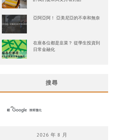
亞阿亞阿！ 亞美尼亞的不幸和無奈
在座各位都是韭菜？ 從學生投資到
日常金融化
搜尋
2026 年 8 月