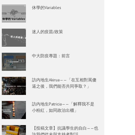
休學的Variables
迷人的疫苗/政策
中大防疫專題：前言
訪内地生Akirua——「在互相對罵傻
逼之後，我們能否共同爭取？」
訪内地生Patricia——「解釋我不是
小粉紅，如同政治出櫃」
【投稿文章】抗議學生的自白——也
許我們從未與支持者對話