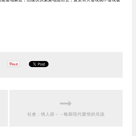
社會：情人節－－晚期現代愛情的吊詭