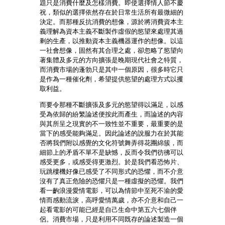
題只是消費什麼及怎樣消費。即使選擇情人節不慶
祝，類似的選擇依然存在於日常生活所有最微細的
決定。而那種反抗消費的想像，源於將消費資本主
義理解為資本主義不斷製作虛假的慾望來處理其過
剩的生產，以推動資本主義機器運作的想像。以這
一社會想像，固然有其合理之處，卻忽略了慾望向
著集體及多元的方向擴張是晚期現代社會之特質，
而消費市場的蓬勃只是其中一個原因，很多時它只
是作為一種催化劑，希望提供慾望的處理方式以攫
取利益。
而要令那種不斷擴張及多元的慾望得以滿足，以感
受為依歸的紛繁論述便按此而產生，而論述的內容
與其所呈之現實的不一致性並不重要，最重要的是
當下的感受能夠滿足。因此論述的說服力在於其能
否將我們附以感覺的文化符號舞弄得花團綿簇，而
細節上的矛盾不單不是缺憾，反而令我們彷彿可以
感受更多，或感受得更激烈。於是我們看恐怖片、
玩跳樓機好像已感受了不同形式的恐懼，而不介意
沒有了真正危險的恐懼只是一種虛擬的恐懼。我們
看一齣浪漫愛情電影，可以為情節中至死不渝的愛
情而感動流淚，高呼愛情萬歲，亦不介意和自己一
起看電影的可能已經是自己生命中第五六七個伴
侶。消費市場，只是利用不同既存的論述製造一個