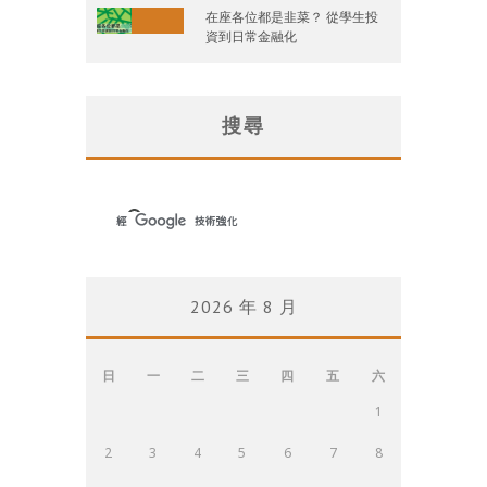
在座各位都是韭菜？ 從學生投
資到日常金融化
搜尋
2026 年 8 月
日
一
二
三
四
五
六
1
2
3
4
5
6
7
8