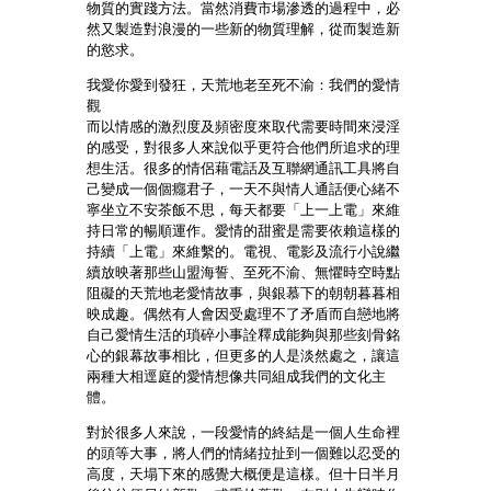
物質的實踐方法。當然消費市場滲透的過程中，必
然又製造對浪漫的一些新的物質理解，從而製造新
的慾求。
我愛你愛到發狂，天荒地老至死不渝：我們的愛情
觀
而以情感的激烈度及頻密度來取代需要時間來浸淫
的感受，對很多人來說似乎更符合他們所追求的理
想生活。很多的情侶藉電話及互聯網通訊工具將自
己變成一個個癮君子，一天不與情人通話便心緒不
寧坐立不安茶飯不思，每天都要「上一上電」來維
持日常的暢順運作。愛情的甜蜜是需要依賴這樣的
持續「上電」來維繫的。電視、電影及流行小說繼
續放映著那些山盟海誓、至死不渝、無懼時空時點
阻礙的天荒地老愛情故事，與銀慕下的朝朝暮暮相
映成趣。偶然有人會因受處理不了矛盾而自戀地將
自己愛情生活的瑣碎小事詮釋成能夠與那些刻骨銘
心的銀幕故事相比，但更多的人是淡然處之，讓這
兩種大相逕庭的愛情想像共同組成我們的文化主
體。
對於很多人來說，一段愛情的終結是一個人生命裡
的頭等大事，將人們的情緒拉扯到一個難以忍受的
高度，天塌下來的感覺大概便是這樣。但十日半月