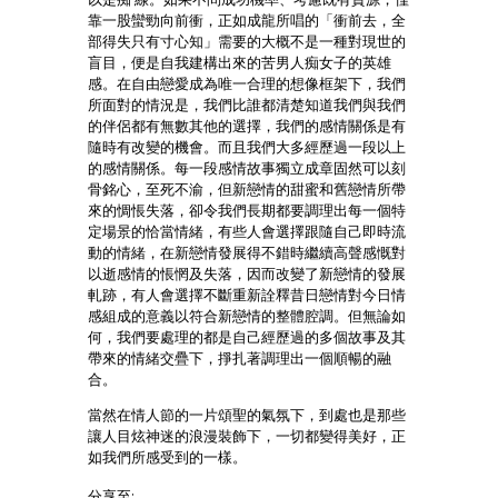
靠一股蠻勁向前衝，正如成龍所唱的「衝前去，全
部得失只有寸心知」需要的大概不是一種對現世的
盲目，便是自我建構出來的苦男人痴女子的英雄
感。在自由戀愛成為唯一合理的想像框架下，我們
所面對的情況是，我們比誰都清楚知道我們與我們
的伴侶都有無數其他的選擇，我們的感情關係是有
隨時有改變的機會。而且我們大多經歷過一段以上
的感情關係。每一段感情故事獨立成章固然可以刻
骨銘心，至死不渝，但新戀情的甜蜜和舊戀情所帶
來的惆悵失落，卻令我們長期都要調理出每一個特
定場景的恰當情緒，有些人會選擇跟隨自己即時流
動的情緒，在新戀情發展得不錯時繼續高聲感慨對
以逝感情的悵惘及失落，因而改變了新戀情的發展
軋跡，有人會選擇不斷重新詮釋昔日戀情對今日情
感組成的意義以符合新戀情的整體腔調。但無論如
何，我們要處理的都是自己經歷過的多個故事及其
帶來的情緒交疊下，掙扎著調理出一個順暢的融
合。
當然在情人節的一片頌聖的氣氛下，到處也是那些
讓人目炫神迷的浪漫裝飾下，一切都變得美好，正
如我們所感受到的一樣。
分享至: