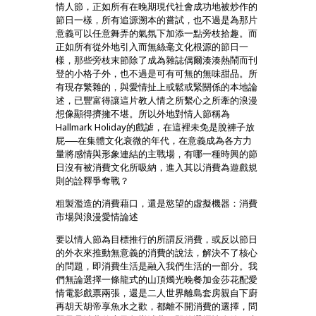
情人節，正如所有在晚期現代社會成功地被炒作的
節日一樣，所有追源溯本的嘗試，也不過是為那片
意義可以任意舞弄的氣氛下加添一點旁枝拾趣。而
正如所有從外地引入而無絲毫文化根源的節日一
樣，那些旁枝末節除了成為雜誌偶爾湊湊熱鬧而刊
登的小格子外，也不過是可有可無的無味甜品。所
有現存繁雜的，與愛情扯上或鬆或緊關係的本地論
述，已豐富得讓這片教人情之所繫心之所牽的浪漫
想像顯得擠擁不堪。所以外地對情人節稱為
Hallmark Holiday的戲謔，在這裡未免是脫褲子放
屁──在集體文化衰微的年代，在意義成為各方力
量將感情與形象連結的主戰場，有哪一種時興的節
日沒有被消費文化所吸納，進入其以消費為遊戲規
則的詮釋爭奪戰？
粗製濫造的消費藉口，還是慾望的虛擬機器：消費
市場與浪漫愛情論述
要以情人節為目標推行的所謂反消費，或反以節日
的外衣來推動無意義的消費的說法，解決不了核心
的問題，即消費生活是融入我們生活的一部分。我
們無論選擇一條龍式的山頂燭光晚餐加金莎花配愛
情電影戲票兩張，還是二人世界離島套房親自下廚
再胡天胡帝享魚水之歡，都離不開消費的選擇，問