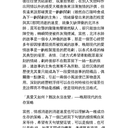
後往往便另結新歡、或重拾舊歡，在別人失戀時作
出同情以外的感受大概會換來涼薄無情的評價，但
長遠來說那確實是一齣齣鬧劇（雖然自己隨時會成
為下一齣鬧劇的主角）。情緒爆發出來的激烈程度
與其那間消逝的速度、就像欠缺彈藥的北洋水
師，震耳欲聾的隆隆炮響雖然駭人，卻只能放出陣
陣空炮，轉瞬間便被炸灰飛煙滅。當然，北洋水師
的故事是一個令人神傷的故事，那是一個苦心經營
多年卻因慘遭阻撓而被毀滅的故事。晚期現代的愛
情故事是一齣粗製濫造的肥皂劇，以各式各樣的極
其典型的場景、表情、述方式希望牽動觀眾最深
刻的情緒，劇終後卻不在觀眾留下一絲一點的痕
跡，連故事的主角也漸漸不為所動。這些沉痛的經
歷便充其量只能成為下一段愛情故事的陪襯品，偶
爾撒一點鹽花，引起一兩個小風波便已算物盡其
用。深刻的經歷輕浮得可以在任何時候任何場景任
意詮釋而不帶絲毫感觸，便是現時的生活格式。
「真愛又如何？難說永沒改變」──晚期現代的生
存策略
當然，情感消逝的消逝速度也可以理解為一種成功
生存的策略，為了一個已經寫下句號的感情獨自呆
呆等待，希望有天句號變逗號，可以是痴情，也可
以是痴 線。如果不問成功機率、考慮既有資源，僅