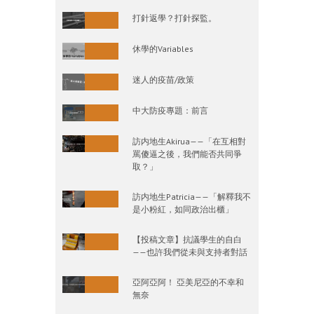
打針返學？打針探監。
休學的Variables
迷人的疫苗/政策
中大防疫專題：前言
訪内地生Akirua——「在互相對
罵傻逼之後，我們能否共同爭
取？」
訪内地生Patricia——「解釋我不
是小粉紅，如同政治出櫃」
【投稿文章】抗議學生的自白
——也許我們從未與支持者對話
亞阿亞阿！ 亞美尼亞的不幸和
無奈