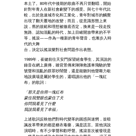
本土了。80年代中後期的歌曲不再只管翻唱，開始
針對年青人在新社會劇變下的感受。與七十年代比
較，出於急速城市化和工業化，青年對城市的觸覺
出現了翻天覆地的改變；而且，從意識形態上來
說，舊的規範和理想被徹底否定，換來是一段走投
無路、認知混亂的時代，加上目睹開放帶來的不平
等，搖滾——作為一種新的青年聲音，也漸步入時
代的大舞
台，決定以搖滾樂對社會問題作出表態。
1989年，崔健前往天安門探望絕食學生，其演說的
錄音在網上廣傳，雖背景傳來陣陣救護車飛馳的警
號聲和混亂的群眾吵鬧聲，還是能聽到他聲嘶力歇
地說廣場是屬於學生的，還唱讀出他的「一塊紅
布」的歌詞：
「那天是你用一塊紅布
蒙住我雙眼也蒙住了天
你問我看見了什麼
我說我看見了幸福」
上述歌詞反映他們對時代變革的困惑與迷惘，並暗
諷改革帶來的都是糖衣毒藥，滿是謊言。當他演說
演唱時，有不少掌聲和歡呼聲。搖滾首次被發現是