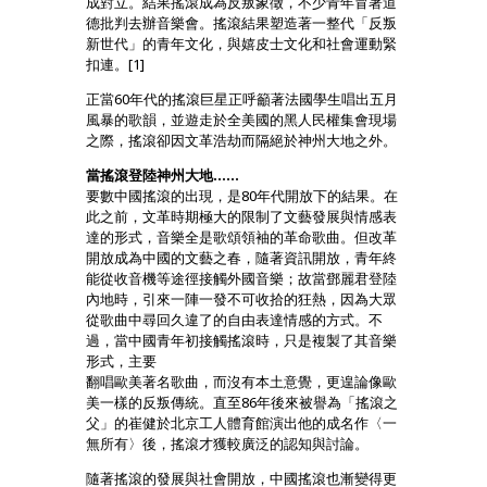
成對立。結果搖滾成為反叛象徵，不少青年冒著道
德批判去辦音樂會。搖滾結果塑造著一整代「反叛
新世代」的青年文化，與嬉皮士文化和社會運動緊
扣連。[1]
正當60年代的搖滾巨星正呼籲著法國學生唱出五月
風暴的歌韻，並遊走於全美國的黑人民權集會現場
之際，搖滾卻因文革浩劫而隔絕於神州大地之外。
當搖滾登陸神州大地……
要數中國搖滾的出現，是80年代開放下的結果。在
此之前，文革時期極大的限制了文藝發展與情感表
達的形式，音樂全是歌頌領袖的革命歌曲。但改革
開放成為中國的文藝之春，隨著資訊開放，青年終
能從收音機等途徑接觸外國音樂；故當鄧麗君登陸
內地時，引來一陣一發不可收拾的狂熱，因為大眾
從歌曲中尋回久違了的自由表達情感的方式。不
過，當中國青年初接觸搖滾時，只是複製了其音樂
形式，主要
翻唱歐美著名歌曲，而沒有本土意覺，更遑論像歐
美一樣的反叛傳統。直至86年後來被譽為「搖滾之
父」的崔健於北京工人體育館演出他的成名作〈一
無所有〉後，搖滾才獲較廣泛的認知與討論。
隨著搖滾的發展與社會開放，中國搖滾也漸變得更