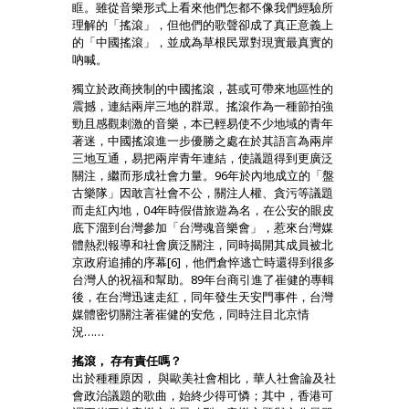
眶。雖從音樂形式上看來他們怎都不像我們經驗所
理解的「搖滾」，但他們的歌聲卻成了真正意義上
的「中國搖滾」，並成為草根民眾對現實最真實的
吶喊。
獨立於政商挾制的中國搖滾，甚或可帶來地區性的
震撼，連結兩岸三地的群眾。搖滾作為一種節拍強
勁且感觀刺激的音樂，本已輕易使不少地域的青年
著迷，中國搖滾進一步優勝之處在於其語言為兩岸
三地互通，易把兩岸青年連結，使議題得到更廣泛
關注，繼而形成社會力量。96年於內地成立的「盤
古樂隊」因敢言社會不公，關注人權、貪污等議題
而走紅內地，04年時假借旅遊為名，在公安的眼皮
底下溜到台灣參加「台灣魂音樂會」，惹來台灣媒
體熱烈報導和社會廣泛關注，同時揭開其成員被北
京政府追捕的序幕[6]，他們倉悴逃亡時還得到很多
台灣人的祝福和幫助。89年台商引進了崔健的專輯
後，在台灣迅速走紅，同年發生天安門事件，台灣
媒體密切關注著崔健的安危，同時注目北京情
況……
搖滾， 存有責任嗎？
出於種種原因， 與歐美社會相比，華人社會論及社
會政治議題的歌曲，始終少得可憐；其中，香港可