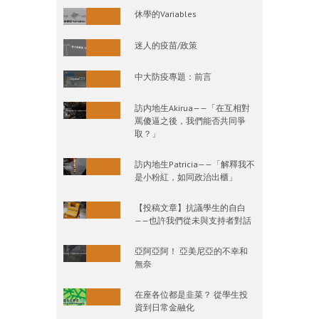
休學的Variables
迷人的疫苗/政策
中大防疫專題：前言
訪内地生Akirua——「在互相對
罵傻逼之後，我們能否共同爭
取？」
訪内地生Patricia——「解釋我不
是小粉紅，如同政治出櫃」
【投稿文章】抗議學生的自白
——也許我們從未與支持者對話
亞阿亞阿！ 亞美尼亞的不幸和
無奈
在座各位都是韭菜？ 從學生投
資到日常金融化