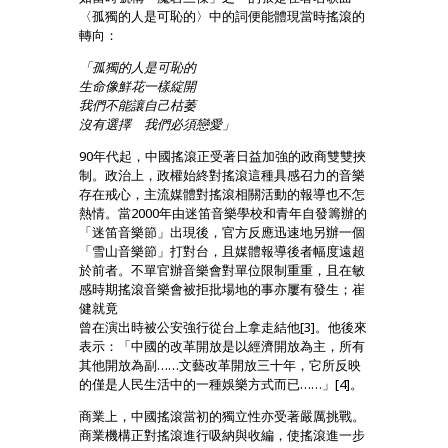
〈孤獨的人是可恥的〉中的詞便能體現當時搖滾的
轉向：
「孤獨的人是可恥的
生命像鮮花一樣綻開
我們不能讓自己枯萎
沒有選擇 我們必須戀愛」
90年代起，中國搖滾正受著日益加強的政商雙雙挾
制。政治上，政權始終對搖滾這種具感召力的音樂
存在戒心，主流媒體對搖滾相關活動的報導也不怎
熱情。當2000年由迷笛音樂學校和青年自發籌辦的
「迷笛音樂節」出現後，官方反應迅速地另辦一個
「雪山音樂節」打對台，且媒體報導後者幅度遠超
於前者。不單官辦音樂會對單位限制重重，且在敏
感時期搖滾音樂會被拒批場地的事亦屢有發生；崔
健就竟
曾在演出時被公安強行從台上拿走結他[3]。他後來
表示：「中國的改革開放是以經濟開放為主，所有
其他開放為副……文藝改革開放三十年，它所反映
的僅是人民生活中的一種娛樂方式而已……」[4]。
商業上，中國搖滾當初的獨立性亦受著嚴厲挑戰。
商業機構正對搖滾進行吸納與收編，使搖滾進一步