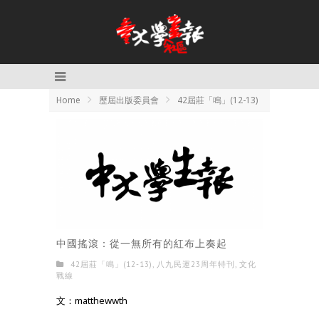
Home
歷屆出版委員會
42屆莊「鳴」(12-13)
中國搖滾：從一無所有的紅布上奏起
42屆莊「鳴」(12-13)
,
八九民運23周年特刊
,
文化
戰線
文：matthewwth