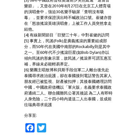
[3] 08年中國政府曾在奧運前夕突然延遲「迷笛音
樂節」，又曾在2010年8月27日在北京工人體育場
的演唱會中，強迫30名樂手驗尿「查明沒有吸
毒」，並要求保證演出時不喊政治口號。崔健亦曾
在「怒放搖滾英雄演唱會」上被工作人員突然拿走
結他。
[4] 有線新聞節目「巨變三十年」中對崔健的訪問
[5] 事實上，民謠(Folk)是廣義搖滾的重要組成部
分，而50年代在美國中南部的Rockabilly則是其中
之一。至60年代不少搖滾巨星(如Bob Dylan)亦以
傾向民謠的形象示眾，故民謠／搖滾界可謂互惠互
補，界線未必能輕易界定。
[6] 樂團主唱敖博和貝斯手段信軍二人離台後先赴
泰國尋求政治庇護，卻在泰國接到電話警告其家人
朋友經已被監視、財產被扣押；其後泰國總理訪問
中國，中國政府借機以「軍火販」名義要求泰國政
府通緝二人。聯合國難民公署其後認 為二人有即時
人身危險，二十四小時內遣送二人出泰國，並成前
往瑞典尋求庇護
分享至:
Facebook
Twitter