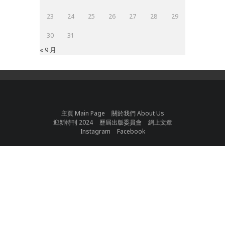
23
24
25
26
27
28
29
30
31
« 9 月
主頁 Main Page
關於我們 About Us
迎新特刊 2024
歷屆出版委員會
網上文章
Instagram
Facebook