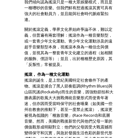
我們傾向認為搖滾只是一種大眾娛樂模式，而且是
一種嘈吵的音樂。但我們鮮有想過搖滾其實可具有
強大的社會動員力，並且能與社會時代脈絡緊扣
連。
關於搖滾定義，學界文化界始終爭論不休，難以定
義，但普遍有兩套理解：搖滾作為一種音樂類型，
或一套青少年文化運動。青少年文化運動涉及的遠
超乎音樂類型本身，視搖滾本身為一種信念與價
值，並視其為一整套青年文化建立的過程（如相關
的服飾、俚語等）；並且，出於種種歷史原因，其
「反叛性」常被提及。
搖滾， 作為一種文化運動
搖滾的誕生，是上世紀美國特定社會條件下的產
物。搖滾是揉合了黑人節奏藍調(Rhythm Blues)與
山區民謠(Rockabilly)而生的音樂，因強勁節拍和大
膽表露的歌風大大挑戰傳統音樂形式而使青年著
迷，但亦因而受當時保守的社會唾棄（如美國一些
州在教會的推動下，甚至一度禁止搖滾），搖滾更
被視為低賤的「種族音樂」(Race Record)和底層
音樂。然而，美國的戰後新世代與他們父母一輩的
價值觀形成明顯對立：他們的父母因受大戰震撼而
變得保守和沉實，與急於發掘生活色彩的新世代形