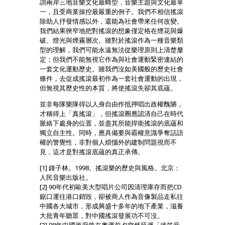
謂兩岸三地音樂文化最畸型，音樂主題與文化最單
一，且受商業操控最嚴重的例子。我們不相信搖滾
除助人抒發情感以外，還能為社會帶來任何改變。
我們結果狹窄地把對搖滾的想象僅定格在煙花與爆
破、燈光與煙霧層次。雖對於搖滾作為一種音樂類
型的理解，我們可能永遠無法從樂理原則上清楚釐
定；但我們不能無視它作為與社會運動緊密連結的
一套文化運動歷史。雖我們沒如美國般的歷史社會
條件，去促成搖滾最初作為一套社會運動的出現，
但無視其歷史性的本質，將使搖滾失卻其底蘊。
並非每隊樂隊得以人身自由作抵押唱出政權醜陋，
才稱得上「真搖滾」，但搖滾圈應認清自己在時代
脈絡下處身的位置，並盡其所能捍衛搖滾的底蘊和
獨立自主性。同時，應具備要與霸權意識爭奪話語
權的警覺性，非對個人煩惱外的建制問題視而不
見，這才是對搖滾底蘊的真正承傳。
[1] 鍾子林。1998。搖滾樂的歷史與風格。北京：
人民音樂出版社。
[2] 90年代初歐美大型唱片公司因清理庫存而把CD
鋸口運往港口銷毀，卻被商人作為音像製品走私往
中國各大城市，形成興盛十多年的地下產業，滋養
大批青年聽眾，對中國搖滾發展功不可沒。