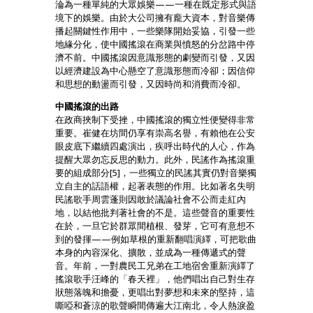
淪為一種單純的大眾娛樂——一種在既定形式與語
境下的娛樂。由於大公司擁有龐大資本，對音樂傳
播起關鍵性作用中，一些樂隊開始妥協，引發一些
地緣分化，使中國搖滾在商業與憤怒的分岔路中停
濟不前。中國搖滾因意識形態的劇變而引發，又因
以經濟建設為中心懸空了意識形態而冷卻；因信仰
和思想的動盪而引發，又因時尚和消費而冷卻。
中國搖滾的出路
在政商挾制下受挫，中國搖滾的獨立性便變得非常
重要。崔健在坊間仍享有崇高名譽，有賴他在公安
眼皮底下繼續四處演出，疾呼出時代的人心，作為
提醒大眾勿忘反思的動力。此外，民謠作為搖滾重
要的組成部分[5]，一些獨立的民謠其實仍對音樂獨
立自主的話語權，起著表態的作用。比如著名失明
民謠歌手周雲蓬則因敢於議論社會不公而走紅內
地，以結他批判著社會的不是。這些聲音的重要性
在於，一旦它於群眾間植根、發芽，它可有意想不
到的發揮——例如草根的重新翻唱演繹，可把歌曲
本身的內容深化、擴散，並成為一種傳遞式的聲
音。年前，一對農民工兄弟在工地宿舍重新演繹了
搖滾歌手汪峰的「春天裡」，他們唱出自己對生存
狀態落魄和擔憂，更唱出對夢想和未來的堅持，這
嘶啞和蒼涼的歌聲瞬間傳遍大江南北，令人熱淚盈