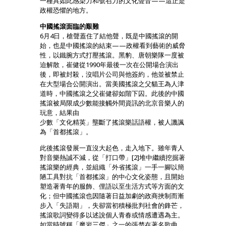
一種具如此感染力和號召力的文化聲音——這正是
政權恐懼的地方。
中國搖滾面臨的艱難
6月4日，槍聲蓋住了結他聲，既是中國搖滾的開
始，也是中國搖滾的結束——政權看到藝術的威脅
性，以鐵腕方式打壓搖滾。黑豹、唐朝樂隊一度被
迫解散，崔健從1990年最後一次在公開場合演出
後，即被封殺，沒唱片公司與他簽約，他並被禁止
在大型場合公開演出。當美國搖滾之父貓王為人津
道時，中國搖滾之父崔健卻如階下囚。此後的中國
搖滾被局限成少數能接觸外間資訊的北京音樂人的
玩意，結果由
少數「文化精英」壟斷了搖滾樂話語權，被人譏諷
為「首都搖滾」。
此後搖滾發展一直沒大起色，走入地下。雖年青人
對音樂熱誠不減，從「打口帶」[2]堆中繼續挖掘著
搖滾樂的經典，並組織「外省搖滾」一手一腳以簡
陋工具對抗「首都搖滾」的中心文化姿態，且開始
塑造著青年的服飾、俚語以至生活方式等方面的文
化；但中國搖滾也因隨著日益加劇的政商挾制而漸
步入「失語期」，失卻當初積極批判社會的鋒芒，
搖滾歌詞變得多以述說個人青春或情感遭遇為主。
如當時號稱「魔岩三傑」之一的張楚在著名歌曲