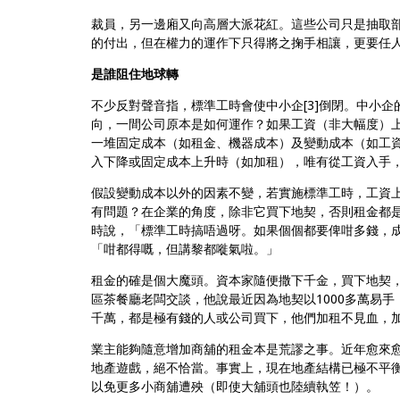
裁員，另一邊廂又向高層大派花紅。這些公司只是抽取
的付出，但在權力的運作下只得將之掬手相讓，更要任
是誰阻住地球轉
不少反對聲音指，標準工時會使中小企[3]倒閉。中小
向，一間公司原本是如何運作？如果工資（非大幅度）
一堆固定成本（如租金、機器成本）及變動成本（如工
入下降或固定成本上升時（如加租），唯有從工資入手
假設變動成本以外的因素不變，若實施標準工時，工資
有問題？在企業的角度，除非它買下地契，否則租金都
時說，「標準工時搞唔過呀。如果個個都要俾咁多錢，
「咁都得嘅，但講黎都嘥氣啦。」
租金的確是個大魔頭。資本家隨便撒下千金，買下地契
區茶餐廳老闆交談，他說最近因為地契以1000多萬易
千萬，都是極有錢的人或公司買下，他們加租不見血，
業主能夠隨意增加商舖的租金本是荒謬之事。近年愈來
地產遊戲，絕不恰當。事實上，現在地產結構已極不平
以免更多小商舖遭殃（即使大舖頭也陸續執笠！）。