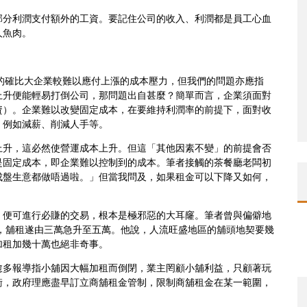
部分利潤支付額外的工資。要記住公司的收入、利潤都是員工心血
人魚肉。
企的確比大企業較難以應付上漲的成本壓力，但我們的問題亦應指
上升便能輕易打倒公司，那問題出自甚麼？簡單而言，企業須面對
資）。企業難以改變固定成本，在要維持利潤率的前提下，面對收
，例如減薪、削減人手等。
上升，這必然使營運成本上升。但這「其他因素不變」的前提會否
是固定成本，即企業難以控制到的成本。筆者接觸的茶餐廳老闆初
成盤生意都做唔過啦。」但當我問及，如果租金可以下降又如何，
，便可進行必賺的交易，根本是極邪惡的大耳窿。筆者曾與偏僻地
手，舖租遂由三萬急升至五萬。他說，人流旺盛地區的舖頭地契要幾
加租加幾十萬也絕非奇事。
愈多報導指小舖因大幅加租而倒閉，業主罔顧小舖利益，只顧著玩
衡，政府理應盡早訂立商舖租金管制，限制商舖租金在某一範圍，