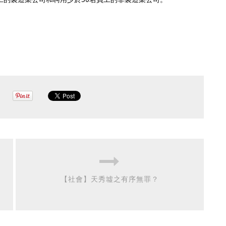
【社會】天秀墟之有序無罪？