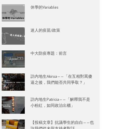
休學的Variables
迷人的疫苗/政策
中大防疫專題：前言
訪内地生Akirua——「在互相對罵傻
逼之後，我們能否共同爭取？」
訪内地生Patricia——「解釋我不是
小粉紅，如同政治出櫃」
【投稿文章】抗議學生的自白——也
許我們從未與支持者對話