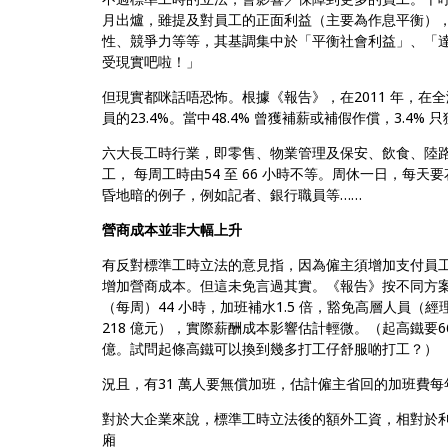
月出爐，雖提及對員工的正面利益（主要為作息平衡）
性、競爭力等等，其基調集中於「平衡社會利益」、「
受現實吧啦！」
但現實都咪話唔恐怖。根據《報告》，在2011 年，在全
員的23.4%。當中48.4% 曾獲補薪或補假作償，3.4% 
六大長工時行業，即零售、物業管理及保安、飲食、陸路運
工， 每周工時由54 至 66 小時不等。周休一日，每天
昏地暗的例子，例如記者、銀行職員等……
營商成本並非大幅上升
有反對標準工時立法的意見指，因為僱主須增加支付員
增加營商成本。但這未免言過其實。《報告》按不同方
（每周）44 小時，加班補水1.5 倍，豁免高層人員（經
218 億元），實際薪酬成本影響估計輕微。（起高鐵要6
億。試問起條高鐵可以換到幾多打工仔舒服啲打工？）
況且，有31 萬人要無償加班，估計僱主省回的加班費每年
對於大企業來說，標準工時立法後的額外工資，相對於
廂