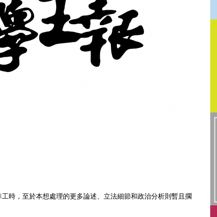
準工時，至於本想處理的更多論述、立法細節和政治分析則暫且擱