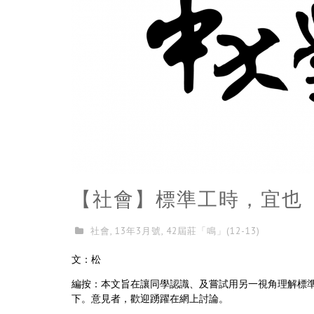
【社會】標準工時，宜也
社會
,
13年3月號
,
42屆莊「鳴」(12-13)
文：松
編按：本文旨在讓同學認識、及嘗試用另一視角理解標
下。意見者，歡迎踴躍在網上討論。