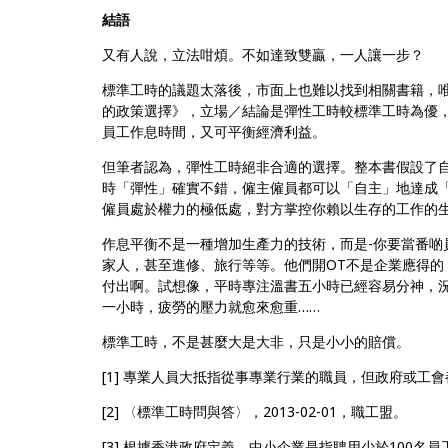
結語
又有人說，立法咁煩。不如達致雙贏，一人讓一步？
標準工時的議題太落後，市面上也難以找到相關書籍，
的政策選擇》，立場／結論是彈性工時較標準工時為優
員工作息時間，又可平衡經濟利益。
但筆者認為，彈性工時絕非合適的選擇。整本書假設了
時「彈性」確實不錯，僱主僱員都可以「自主」地達成
僱員處於權力的極低處，對方掌控你賴以生存的工作的
作息平衡不是一種增加生產力的技術，而是-你要當番啲
家人，甚至進修、旅行等等。他們開OT不是企業應得
付出啊。試想像，平時專注溫書五小時已經容易分神，
一小時，疲勞的壓力就愈來愈重……
標準工時，不是甚麼大是大非，只是小小的賠償。
[1] 專業人員大抵指從事專業行業的職員，但政府或
[2] 〈標準工時問與答〉，2013-02-01，職工盟。
[3] 根據香港政府定義，中小企業是指聘用少於100名