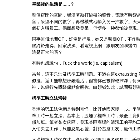
畢業後的生活是……？
整個密閉的空間，彌漫著敲打鍵盤的聲音，電話有時響起，都
室，呆望不同的數字，再機械式地輸入另一抽數字。天天
個初入職員工。偶爾想發發呆，但愣多一秒都怕被發現
同事無償地開OT，好像是行規，她又是照樣OT，不作
腦終於走得。回家洗澡、看電視上網，跟朋友閒聊幾句
這是正常的嗎？
有時也想說句，Fuck the world(i.e. capitalism).
當然，這不只涉及標準工時問題。不過在這exhaustin
似鬼。返工無非想賺錢過活，但當你已被搾乾搾淨，何來活
神，以錢行先嘅醫保點會醒你。白領猶如此，試問藍領
標準工時立法滯後
香港的勞工法例總是特別奇怪，比其他國家慢一步。爭議
準工時一起立法。基本上，脫離了標準工時，最低工資
償加班。筆者某次落區，發現某區商場的清潔工的平均工
又怕失去工作，只能忍氣吞聲。對於基層工友，最低工
不過標準工時的立法，會影響／保障到更多的員工。千呼