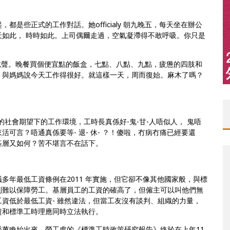
是些正式的工作對話。她officialy 朝九晚五，每天坐在辦公
如此， 時時如此。上司偶爾走過，空氣凝滯得不敢呼吸。你只是
。
吭聲。晚餐買個便宜點的飯盒，七點、八點、九點，疲憊的四肢和
，與媽媽說今天工作得很好。就這樣一天，周而復始。麻木了嗎？
g 的社會期望下的工作環境，工時長真係好-鬼-甘-人唔似人， 鬼唔
可言？唔通真係要等- 退- 休- ？！傻啦，冇病冇痛已經要還
基層又如何？苦不堪言不在話下。
多年最低工資條例在2011 年實施，但它卻不像其他國家般，與標
則難以保障勞工。基層員工的工資的確高了，但僱主可以叫他們無
資低於最低工資- 雖然違法，但當工友沒有談判、組織的力量，
資和標準工時理應同時立法執行。
萬喚始出來，勞工處的《標準工時政策研究報告》終於在上年11