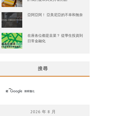
亞阿亞阿！ 亞美尼亞的不幸和無奈
在座各位都是韭菜？ 從學生投資到
日常金融化
搜尋
2026 年 8 月