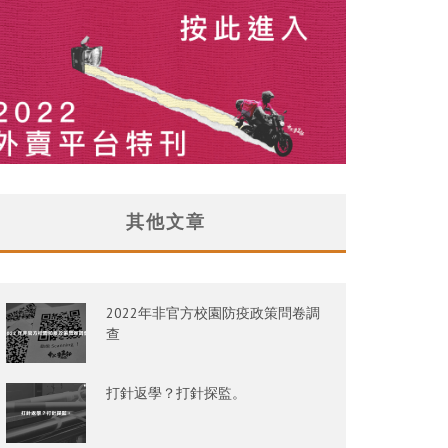
其他文章
2022年非官方校園防疫政策問卷調
查
打針返學？打針探監。