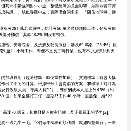
，但其間不斷強調對中小企、整體經濟的負面影響，如削弱營商彈
達成共識」。貌似客觀中立，實際潛台詞多多：「阻住地球轉，接
港所有281 萬名僱員中，估計有66 萬名曾經超時工作，佔所有僱
只獲部分補償，其餘48.2% 則沒有補償。
輸、安老院舍，及洗滌及乾洗服務，涉及69 萬名（26.4%）員
要花9 至11 小時工作。即便不是長工時行業，也有不少加班加到天
工的加班費用（超過標準工時便當作加班），實施標準工時會大幅
案作出了不同的計算。根據部分工會提倡的方案，將標準工時訂為
理及行政級人員、專業人員[1]），總薪酬成本只是上升4.5%（約
69 億。如果全部打工仔一星期只工作40 小時，無豁免，須522
高達70 億元，其實只是叫僱主賠錢，及正視員工的勞力[2]。
利潤不過九牛一毛。它們每年囤積鉅額利潤，就如匯豐銀行，一邊