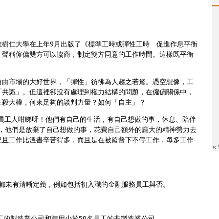
唯樹仁大學在上年9月出版了《標準工時或彈性工時 促進作息平衡
，聲稱僱傭雙方可以協商，制定雙方同意的工作時間。這樣既平衡
自由市場的大好世界，「彈性」彷彿為人趨之若鶩。憑空想像，工
「共識」。但這裡卻沒有處理到權力結構的問題，在僱傭關係中，
生殺大權，何來足夠的談判力量？如何「自主」？
員工人咁睇呀！他們有自己的生活，有自己想做的事，休息、陪伴
的，他們是放棄了自己想做的事，花費自己額外的龐大的精神勞力去
況且工作比溫書辛苦得多，而且是在被監督下不停工作，每多工作
«
工會都未有清晰定義，例如包括初入職的金融服務員工與否。
員工的製造業公司和聘用少於50名員工的非製造業公司。