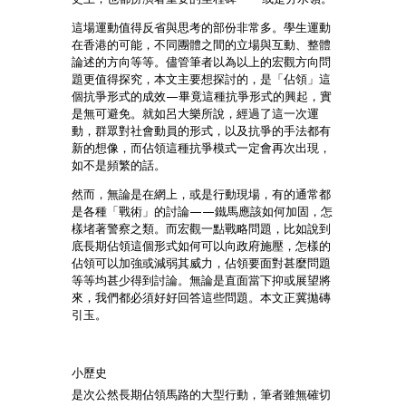
這場運動值得反省與思考的部份非常多。學生運動
在香港的可能，不同團體之間的立場與互動、整體
論述的方向等等。儘管筆者以為以上的宏觀方向問
題更值得探究，本文主要想探討的，是「佔領」這
個抗爭形式的成效—畢竟這種抗爭形式的興起，實
是無可避免。就如呂大樂所說，經過了這一次運
動，群眾對社會動員的形式，以及抗爭的手法都有
新的想像，而佔領這種抗爭模式一定會再次出現，
如不是頻繁的話。
然而，無論是在網上，或是行動現場，有的通常都
是各種「戰術」的討論——鐵馬應該如何加固，怎
樣堵著警察之類。而宏觀一點戰略問題，比如說到
底長期佔領這個形式如何可以向政府施壓，怎樣的
佔領可以加強或減弱其威力，佔領要面對甚麼問題
等等均甚少得到討論。無論是直面當下抑或展望將
來，我們都必須好好回答這些問題。本文正冀拋磚
引玉。
小歷史
是次公然長期佔領馬路的大型行動，筆者雖無確切