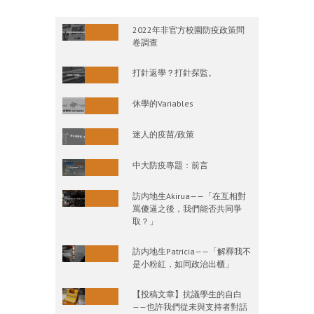
2022年非官方校園防疫政策問
卷調查
打針返學？打針探監。
休學的Variables
迷人的疫苗/政策
中大防疫專題：前言
訪内地生Akirua——「在互相對
罵傻逼之後，我們能否共同爭
取？」
訪内地生Patricia——「解釋我不
是小粉紅，如同政治出櫃」
【投稿文章】抗議學生的自白
——也許我們從未與支持者對話