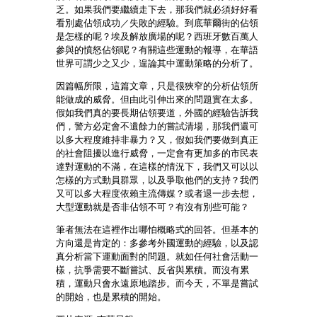
乏。如果我們要繼續走下去，那我們就必須好好看
看別處佔領成功／失敗的經驗。到底華爾街的佔領
是怎樣的呢？埃及解放廣場的呢？西班牙數百萬人
參與的憤怒佔領呢？有關這些運動的報導，在華語
世界可謂少之又少，遑論其中運動策略的分析了。
因篇幅所限，這篇文章，只是很狹窄的分析佔領所
能做成的威脅。但由此引伸出來的問題實在太多。
假如我們真的要長期佔領要道，外國的經驗告訴我
們，警方必定會不遺餘力的嘗試清場，那我們還可
以多大程度維持非暴力？又，假如我們要做到真正
的社會阻擾以進行威脅，一定會有更加多的市民表
達對運動的不滿，在這樣的情況下，我們又可以以
怎樣的方式動員群眾，以及爭取他們的支持？我們
又可以多大程度依賴主流傳媒？或者退一步去想，
大型運動就是否非佔領不可？有沒有別些可能？
筆者無法在這裡作出哪怕概略式的回答。但基本的
方向還是肯定的：多參考外國運動的經驗，以及認
真分析當下運動面對的問題。就如任何社會活動一
樣，抗爭需要不斷嘗試、反省與累積。而沒有累
積，運動只會永遠原地踏步。而今天，不單是嘗試
的開始，也是累積的開始。