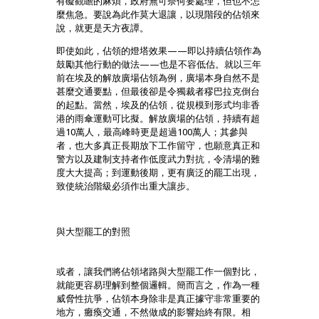
有礙觀瞻的麻煩，政府無可奈何要處理，但也不怎
麼焦急。要說為此作莫大退讓，以現階段的佔領來
說，就更是天方夜譚。
即使如此，佔領的燈塔效果——即以持續佔領作為
鼓勵其他行動的做法——也是不容低估。就以三年
前在埃及的解放廣場佔領為例，廣場本身自然不是
甚麼交通要點，但最後卻是令獨裁者穋巴拉克倒台
的起點。當然，埃及的佔領，從規模到形式均非香
港的雨傘運動可比擬。解放廣場的佔領，持續有超
過10萬人，最高峰時更是超過100萬人；其參與
者，也大多真正長期放下工作留守，也願意真正和
警方以及建制支持者作低度武力對抗，令清場的難
度大大提高；到運動後期，更有廣泛的罷工出現，
致使統治階級必須作出重大讓步。
與大型罷工的對照
或者，讓我們將佔領堵路與大型罷工作一個對比，
就能更容易理解到整個邏輯。簡而言之，作為一種
威脅性抗爭，佔領本身除非是真正據守非常重要的
地方，癱瘓交通，不然做成的影響始終有限。相