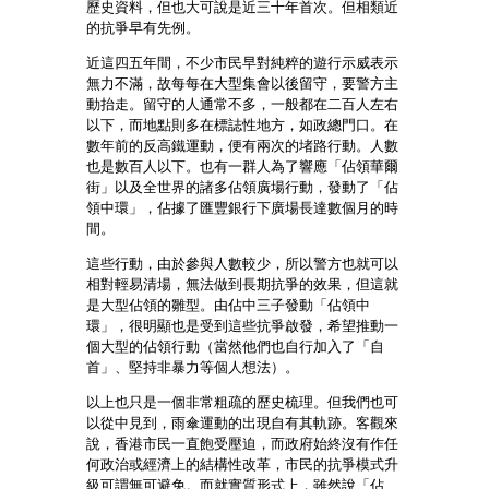
歷史資料，但也大可說是近三十年首次。但相類近
的抗爭早有先例。
近這四五年間，不少市民早對純粹的遊行示威表示
無力不滿，故每每在大型集會以後留守，要警方主
動抬走。留守的人通常不多，一般都在二百人左右
以下，而地點則多在標誌性地方，如政總門口。在
數年前的反高鐵運動，便有兩次的堵路行動。人數
也是數百人以下。也有一群人為了響應「佔領華爾
街」以及全世界的諸多佔領廣場行動，發動了「佔
領中環」，佔據了匯豐銀行下廣場長達數個月的時
間。
這些行動，由於參與人數較少，所以警方也就可以
相對輕易清場，無法做到長期抗爭的效果，但這就
是大型佔領的雛型。由佔中三子發動「佔領中
環」，很明顯也是受到這些抗爭啟發，希望推動一
個大型的佔領行動（當然他們也自行加入了「自
首」、堅持非暴力等個人想法）。
以上也只是一個非常粗疏的歷史梳理。但我們也可
以從中見到，雨傘運動的出現自有其軌跡。客觀來
說，香港市民一直飽受壓迫，而政府始終沒有作任
何政治或經濟上的結構性改革，市民的抗爭模式升
級可謂無可避免。而就實質形式上，雖然說「佔