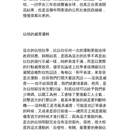
領」一詞早在三年前就響遍全球，但真正在香港開
花結果，也是這幾年間香港的公民社會跌跌碰碰，
慢慢摸索出來的。
佔領的威脅邏輯
這次的佔領抗爭，比以往任何一次的運動更能迫得
政府回應。歸根結底，是因為這次的抗爭不再是如
以往的遊行示威一樣，純粹表達不滿，而是以實際
的行動威脅政府。儘管在論述上抗爭者或傳媒往往
避開這種對抗性話語，每每以「和平表達」來形容
是次運動，但容我們打開天窗說亮話——這就是威
脅——你不給我普選，我們就要堵著路。然而，是
次佔領卻沒有怎麼討論，到底佔領可以給予我們多
少籌碼。以罷工為例，工會除了要激勵工人士氣，
回撃資方的打壓以外，最基本要做的就是要判斷時
機——這時罷工是否最具威脅：可能是在訂單最多
的時候，又或者是節日前後——總而言之就是最能
傷害資方的時候才進行罷工，因為這才最能叫板。
是次的佔領明顯完全沒有這些面向。當然，很大程
度與這次運動的「自發性」有關。最重要的兩個佔