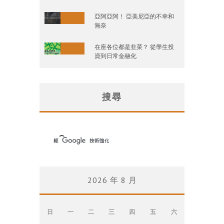
亞阿亞阿！ 亞美尼亞的不幸和
無奈
在座各位都是韭菜？ 從學生投
資到日常金融化
搜尋
2026 年 8 月
日
一
二
三
四
五
六