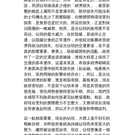
說，所謂佔領做成多少億的「經濟損失」，最受影
響的都是上層而不是普通市民。那些損失可能沒有
的士司機生意少了那麼顯眼，但整體營商環境受到
損害，是無形也是巨大的。而這些損失，正是對統
治階層的一種威脅。然而，是次佔領的效用實不宜
高估。佔領的最大威力，在於阻礙，甚或停止交
通，以阻礙社會的正常運作，亦使統治集團承受經
濟與政治的損失。但這次佔領的交通要道，並不是
真的那麼重要。事實上，除卻最開初的混亂，政府
作了一定的交通改道措施後，便很大程度上保持了
交通的基本運作。這還未算及，有很多經濟範疇並
不會因為交通停頓而直接失效（如金融、地產兩大
支柱，當然間接的影響依然存在）。所以，是次佔
領對經濟的影響，實是相當有限。嚴格來說，現在
政府害怕的，不是當下佔領本身，而是其背後的符
號意義，害怕局勢會變得更加不穩。所以，我們完
全感受不到政府如何急著完結整場運動。相反，政
府現在受到的實際壓力不怎麼大，又覺得現在清場
反而會激起民憤，所以才不介意慢慢和學聯談判。
這一點相當重要。現在的佔領，大體上達不到它的
戰略目標，亦即政府會因為持續佔領而承受莫大的
壓力，繼而被迫接受訴求。現在，佔領更像是一個