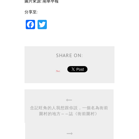
圖片來源: 南華早報
分享至:
Facebook
Twitter
SHARE ON:
念記旺角的人我想跟你説，一個名為衙前
圍村的地方——誌《衙前圍村》