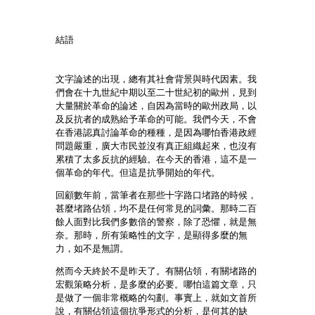
結語
文字論述的出現，總有其社會背景與時代因素。我
們會在十九世紀中期以至二十世紀初的歐州，見到
大量關於革命的論述，自因為當時的歐州政局，以
及反抗者的成熟給予革命的可能。我們今天，不會
在香港認真討論革命的種種，是因為哪怕香港政經
問題嚴重，廣大市民並沒有真正組織起來，也沒有
累積了太多反抗的經驗。在今天的香港，這不是一
個革命的年代。但這是抗爭開始的年代。
回顧數年前，當筆者在那些十字路口堵路的時候，
甚麼堵路佔領，均不是任何常見的詞彙。那時二百
餘人面對比我們多數倍的警察，除了恐懼，就是無
奈。那時，所有策略性的文字，是顯得多麼的無
力，如不是無謂。
然而今天終於不是昨天了。有關佔領，有關堵路的
宏觀策略分析，是多麼的必要。哪怕這篇文章，只
是做了一個非常概略的勾劃。事實上，就如文首所
說，有關佔領這個抗爭形式的分析，是何其的缺