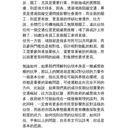
反，罷工，尤其是重要行業，所能做成的實際阻
擾，則是強大得多。因為，透過堵路阻礙交通，畢
竟是透過阻礙交通間接影響社會運作；而全面的罷
工，則是更有效、更直接的停頓社會運作。比方
說，全體巴士司機地鐵員工無限期罷工，遠比佔領
任何一個交通位置更能威脅政權；堵了路或許上班
難了，但總沒有員工直接罷工來得直接。
但另一方面，堵路卻是很多市民可以共同參與，而
且參與門檻也是相對低，容許相對散亂的動員。罷
工需要參與者放棄收入，還要冒著被炒的風險，所
以就要更長時間的組織，對集體性要求更高。
無論如何，如果我們理解到佔領本身是一種威脅政
權的抗爭，那以上的闡述就是嘗試對佔領的力量作
一個基本分析，指出其潛在可能與界限在哪裡。這
些都是重要的策略問題，可使運動走向完全不同的
方向。比如說，如果我們真的成功長期佔領重要的
交通樞紐，比方說是紅隧，那對政府的威脅就大得
多，政府絕不可能如現在一樣慢條斯理的談判。與
此同時，一定會有更多的市民受影響而反對這樣的
佔領，而政府亦因為事態嚴重而更有機會採取更高
程度的武力。如何找到合理的佔領位置，如何評
估、平衡以上的問題，自非本文可以詳考，但這是
基本的思路。