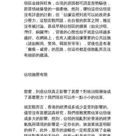
領區金鐘與旺角，出現的原因都可謂是形勢驅使，
群眾情緒爆發的一個產物。然則，哪怕這些佔領並
沒有詳盡的計劃，但「佔據這裡到底可以給政府多
少壓力」這類宏觀問題，在自發的群眾之間，幾近
沒有被討論。甚或早期佔領區的擴展（如尖沙咀、
灣仔、銅鑼灣），背後的心態也似乎就是佔得越多
越好。在網絡上，也有人建議佔據重要的公共設施
（諸如郵局、警局、羈留所等等），背後也是有著
「癱瘓－威脅」的思路，但這些都是很散亂而且沒
有細節的建議。
佔領施壓有限
那麼，到底佔領真正影響了甚麼？對統治階層做成
了甚麼壓力？我們現在可以作一點小小的估算。
就宏觀而言，香港的經濟或多或少是受到影響的。
儘管沒有甚麼認真研究，我們很難實際估算佔領做
成多大的影響。然則，佔領的混亂對於香港的經濟
氣氛與環境的影響是一定存在的。旅遊業就是明顯
的例子。此外，股市的波幅也一定程度反映了金融
賭徒對香港的不信任。但有一點是肯定的，宏觀來