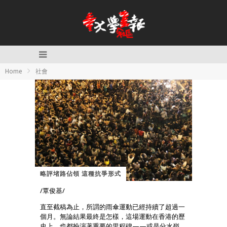
Home
社會
略評堵路佔領 這種抗爭形式
/覃俊基/
直至截稿為止，所謂的雨傘運動已經持續了超過一
個月。無論結果最終是怎樣，這場運動在香港的歷
史上，也都扮演著重要的里程碑——或是分水嶺。