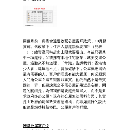
兩個月前，房委會通過收緊公屋富戶政策，10月起
實施。舊政策下，住戶入息超額就要加租（見表
一）；總資產同時超出上限就要遷出。今後只要其
中一項超標，又或擁有本地住宅物業，就要交還公
屋。這聽來不無道理，「常識」告訴我們：香港地
少人多，建屋地不足，資源短缺下，公屋就應留給
最有需要的人。富戶們理應有能力置居，何必跟窮
人鬥搶公屋？這常識卻非事實。他們自然不是最貧
困的一群，但要說完全不需公屋卻幾近是妄斷。問
題的關鍵是，為何我們是要趕走這些人，而不是要
求政府多起公屋？現存的公屋無法照料市民，其實
是由政府的房屋政策蓄意造成，而非如流行的說法
般總是歸咎於新移民、公屋富戶等群體。
誰是公屋富戶？