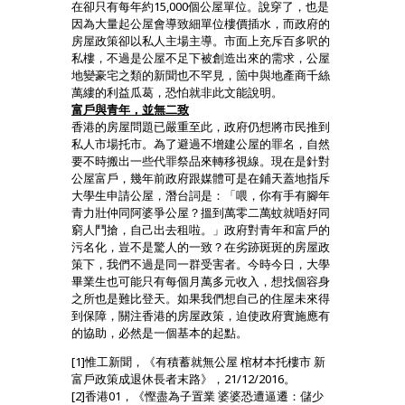
在卻只有每年約15,000個公屋單位。說穿了，也是
因為大量起公屋會導致細單位樓價插水，而政府的
房屋政策卻以私人主場主導。市面上充斥百多呎的
私樓，不過是公屋不足下被創造出來的需求，公屋
地變豪宅之類的新聞也不罕見，箇中與地產商千絲
萬縷的利益瓜葛，恐怕就非此文能說明。
富戶與青年，並無二致
香港的房屋問題已嚴重至此，政府仍想將市民推到
私人市場托市。為了避過不增建公屋的罪名，自然
要不時搬出一些代罪祭品來轉移視線。現在是針對
公屋富戶，幾年前政府跟媒體可是在鋪天蓋地指斥
大學生申請公屋，潛台詞是：「喂，你有手有腳年
青力壯仲同阿婆爭公屋？搵到萬零二萬蚊就唔好同
窮人鬥搶，自己出去租啦。」政府對青年和富戶的
污名化，豈不是驚人的一致？在劣跡斑斑的房屋政
策下，我們不過是同一群受害者。今時今日，大學
畢業生也可能只有每個月萬多元收入，想找個容身
之所也是難比登天。如果我們想自己的住屋未來得
到保障，關注香港的房屋政策，迫使政府實施應有
的協助，必然是一個基本的起點。
[1]惟工新聞，《有積蓄就無公屋 棺材本托樓市 新
富戶政策成退休長者末路》，21/12/2016。
[2]香港01，《慳盡為子置業 婆婆恐遭逼遷：儲少