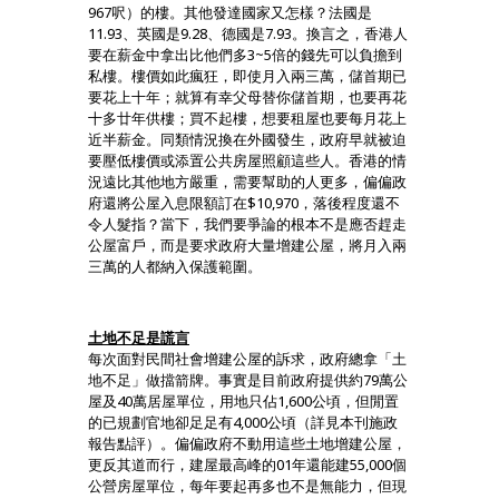
967呎）的樓。其他發達國家又怎樣？法國是
11.93、英國是9.28、德國是7.93。換言之，香港人
要在薪金中拿出比他們多3~5倍的錢先可以負擔到
私樓。樓價如此瘋狂，即使月入兩三萬，儲首期已
要花上十年；就算有幸父母替你儲首期，也要再花
十多廿年供樓；買不起樓，想要租屋也要每月花上
近半薪金。同類情況換在外國發生，政府早就被迫
要壓低樓價或添置公共房屋照顧這些人。香港的情
況遠比其他地方嚴重，需要幫助的人更多，偏偏政
府還將公屋入息限額訂在$10,970，落後程度還不
令人髮指？當下，我們要爭論的根本不是應否趕走
公屋富戶，而是要求政府大量增建公屋，將月入兩
三萬的人都納入保護範圍。
土地不足是謊言
每次面對民間社會增建公屋的訴求，政府總拿「土
地不足」做擋箭牌。事實是目前政府提供約79萬公
屋及40萬居屋單位，用地只佔1,600公頃，但閒置
的已規劃官地卻足足有4,000公頃（詳見本刊施政
報告點評）。偏偏政府不動用這些土地增建公屋，
更反其道而行，建屋最高峰的01年還能建55,000個
公營房屋單位，每年要起再多也不是無能力，但現