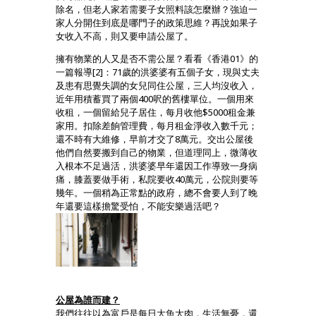
除名，但老人家若需要子女照料該怎麼辦？強迫一
家人分開住到底是哪門子的政策思維？再說如果子
女收入不高，則又要申請公屋了。
擁有物業的人又是否不需公屋？看看《香港01》的
一篇報導[2]：71歲的洪婆婆有五個子女，現與丈夫
及患有思覺失調的女兒同住公屋，三人均沒收入，
近年用積蓄買了兩個400呎的舊樓單位。一個用來
收租，一個留給兒子居住，每月收他$5000租金兼
家用。扣除差餉管理費，每月租金淨收入數千元；
還不時有大維修，早前才交了8萬元。交出公屋後
他們自然要搬到自己的物業，但道理同上，微薄收
入根本不足過活，洪婆婆早年還因工作導致一身病
痛，膝蓋要做手術，私院要收40萬元，公院則要等
幾年。一個稍為正常點的政府，總不會要人到了晚
年還要這樣擔驚受怕，不能安樂過活吧？
公屋為誰而建？
我們往往以為富戶是每日大魚大肉，生活無憂，還