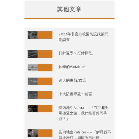
其他文章
2022年非官方校園防疫政策問
卷調查
打針返學？打針探監。
休學的Variables
迷人的疫苗/政策
中大防疫專題：前言
訪内地生Akirua——「在互相對
罵傻逼之後，我們能否共同爭
取？」
訪内地生Patricia——「解釋我不
是小粉紅，如同政治出櫃」