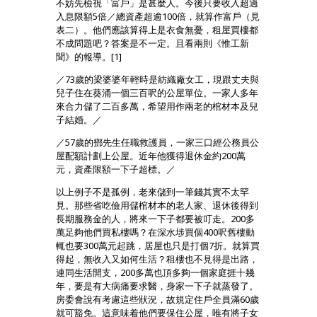
不妨先檢視「富戶」是甚麼人。今後只要收入超過
入息限額5倍／總資產超逾100倍，就算作富戶（見
表二）。他們應該算得上是衣食無憂，租屋買樓都
不成問題吧？答案是不一定。且看兩則《惟工新
聞》的報導。[1]
／73歲的梁婆婆年輕時是紡織廠女工，現跟丈夫與
兒子住在葵涌一個三百呎的公屋單位。一家人多年
來合力儲了二百多萬，希望用作兩老的棺材本及兒
子結婚。／
／57歲的鄧先生任職救護員，一家三口經公務員公
屋配額計劃上公屋。近年他獲得退休金約200萬
元，資產限額一下子超標。／
以上例子不是孤例，老來儲到一筆錢其實不太罕
見。那些省吃儉用儲棺材本的老人家、退休後得到
長期服務金的人，將來一下子都要被叮走。200多
萬足夠他們買私樓嗎？在深水埗買個400呎舊樓動
輒也要300萬元起跳，居屋也只是打個7折。就算買
得起，無收入又如何生活？租樓也不見得是出路，
連同生活開支，200多萬也頂多夠一個家庭捱十幾
年，要是有大病痛要求醫，身家一下子就蒸發了。
房委會說有考慮這些狀況，故規定住戶全員滿60歲
就可豁免。這意味着他們要保住公屋，唯有將子女