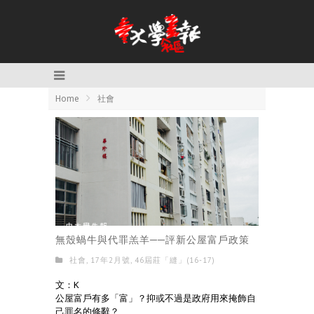
Home
社會
無殼蝸牛與代罪羔羊──評新公屋富戶政策
社會
,
17年2月號
,
46屆莊「縫」(16-17)
文：K
公屋富戶有多「富」？抑或不過是政府用來掩飾自
己罪名的修辭？