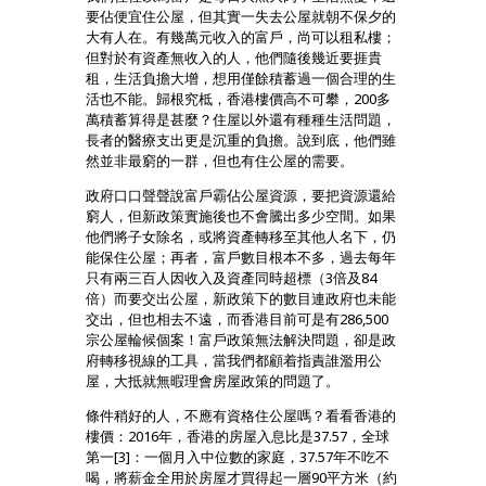
要佔便宜住公屋，但其實一失去公屋就朝不保夕的
大有人在。有幾萬元收入的富戶，尚可以租私樓；
但對於有資產無收入的人，他們隨後幾近要捱貴
租，生活負擔大增，想用僅餘積蓄過一個合理的生
活也不能。歸根究柢，香港樓價高不可攀，200多
萬積蓄算得是甚麼？住屋以外還有種種生活問題，
長者的醫療支出更是沉重的負擔。說到底，他們雖
然並非最窮的一群，但也有住公屋的需要。
政府口口聲聲說富戶霸佔公屋資源，要把資源還給
窮人，但新政策實施後也不會騰出多少空間。如果
他們將子女除名，或將資產轉移至其他人名下，仍
能保住公屋；再者，富戶數目根本不多，過去每年
只有兩三百人因收入及資產同時超標（3倍及84
倍）而要交出公屋，新政策下的數目連政府也未能
交出，但也相去不遠，而香港目前可是有286,500
宗公屋輪候個案！富戶政策無法解決問題，卻是政
府轉移視線的工具，當我們都顧着指責誰濫用公
屋，大抵就無暇理會房屋政策的問題了。
條件稍好的人，不應有資格住公屋嗎？看看香港的
樓價：2016年，香港的房屋入息比是37.57，全球
第一[3]：一個月入中位數的家庭，37.57年不吃不
喝，將薪金全用於房屋才買得起一層90平方米（約