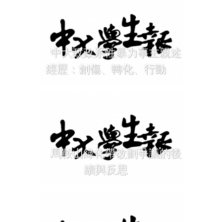
中大政政系性暴力事主親述
經歷：創傷、轉化、行動
馬鞍山綠化帶改劃爭議的後
續與反思