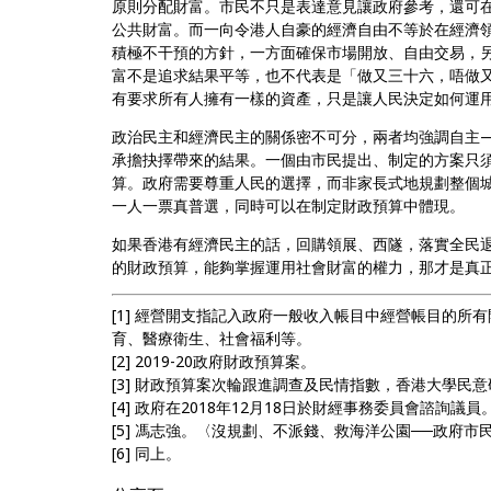
原則分配財富。市民不只是表達意見讓政府參考，還可
公共財富。而一向令港人自豪的經濟自由不等於在經濟
積極不干預的方針，一方面確保市場開放、自由交易，
富不是追求結果平等，也不代表是「做又三十六，唔做
有要求所有人擁有一樣的資產，只是讓人民決定如何運
政治民主和經濟民主的關係密不可分，兩者均強調自主
承擔抉擇帶來的結果。一個由市民提出、制定的方案只
算。政府需要尊重人民的選擇，而非家長式地規劃整個
一人一票真普選，同時可以在制定財政預算中體現。
如果香港有經濟民主的話，回購領展、西隧，落實全民
的財政預算，能夠掌握運用社會財富的權力，那才是真
[1] 經營開支指記入政府一般收入帳目中經營帳目的所有開
育、醫療衛生、社會福利等。
[2] 2019-20政府財政預算案。
[3] 財政預算案次輪跟進調查及民情指數，香港大學民意研
[4] 政府在2018年12月18日於財經事務委員會諮詢議員
[5] 馮志強。〈沒規劃、不派錢、救海洋公園──政府市
[6] 同上。