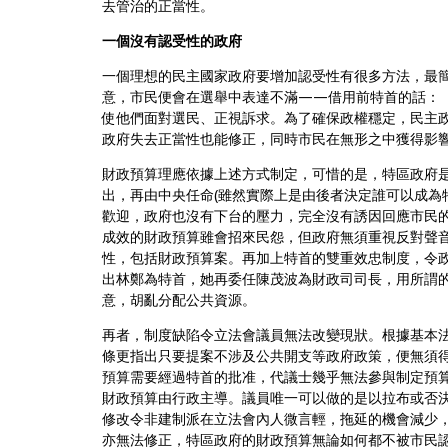
去管治的正當性。
一個沒有認受性的政府
一個理想的民主國家政府要增加認受性有很多方法，最
意，市民便會在選舉中表達不滿——借用前特首的話：「vo
使他們面對選民、正視訴求。為了確保政權穩定，民主
政府失去正當性也能修正，同時市民在無形之中獲得影
財政預算理應依據上述方式制定，可惜的是，特區政府是
出，再由中央任命(雖然實際上是由後者決定誰可以成為
歡迎，政府也沒有下台的壓力，完全沒有誘因回應市民
成效的財政預算雖會招來民怨，但政府無須重視反對聲
性，包括財政預算案。再加上特首的雙重效忠制度，令
出林鄭為特首，她再委任陳茂波為財政司司長，用所謂
意，胡亂分配公共資源。
再者，制度缺陷令立法會議員無法改變現狀。根據基本法
條更指出只要提案不涉及公共開支等政府政策，便無須
預算需要經過特首的批准，代議士幾乎無法參與制定預算
財政預算由行政主導。議員唯一可以做的是以拉布或否決
修改令非建制派在立法會內人微言輕，拖延的機會減少
亦無法修正，特區政府的財政預算無論如何都不被市民