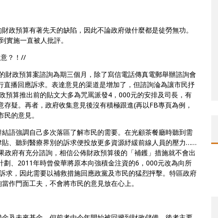
的財政預算有著先天的缺陷，因此不論政府做什麼都是徒勞無功。
始到實施一直被人批評。
意？！//
年的財政預算案諮詢為期三個月，除了寫信電話傳真電郵舉辦諮詢會
行直播回應訴求。表達意見的渠道是增加了，但諮詢淪為讓市民抒
政預算推出前的貼文大多為咒罵派發4，000元的安排及司長，有
意存疑。再者，政府收集意見後沒有積極跟進(再以FB專頁為例，
市民的意見。
辭結語強調自己多次落區了解市民的需要。在光顧茶餐廳時聽到需
津貼、聽到醫療界別的訴求便投放更多資源紓緩前線人員的壓力……
若果政府有充分諮詢，相信公佈財政預算後的「補鑊」措施就不會出
劃、2011年時曾俊華將原本向強積金注資的6，000元改為向所
聽訴求，因此需要以補救措施回應政黨及市民的猛烈抨擊。特區政府
詢當作門面工夫，不會將市民的意見放在心上。
備金及未來基金。但前者由今年開始被回撥到財政儲備，後者主要