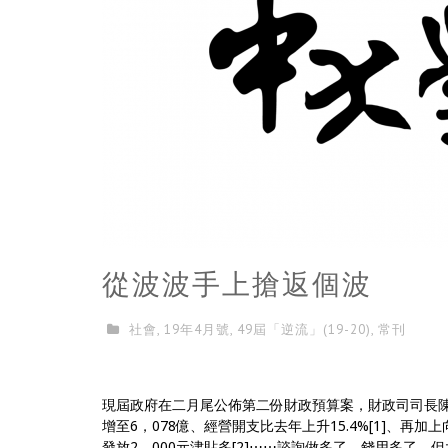
從波波手上搶返個波
社會
,
19年4月號
,
49屆「逆流」(19-20)
,
常刊
現屆政府在二月尾公佈第二份財政預算案，財政司司長
增至6，078億、經營開支比去年上升15.4%[1]、再
發放2，000元津貼多[2]⋯⋯諮詢做多了，錢用多了