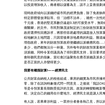
以投資增加收入，兩者都以儲蓄為主，談不上妥善規劃
現時政府傾向以派錢紓緩市民的經濟負擔，除了免差餉
特定群體發放津貼等。但「治標不治本」，雖然一次性
千元後，香港的堅尼系數仍遠超0.3的可接受水平，無助
痛醫腳」的文件。市民對陳茂波制定的三份財政預算案滿
政府選擇性回應訴求，將那些容易處理的議題放入預算
棕地解決土地問題，只因背後牽涉地產商的利益。難道
埋怨政府，來年的財政預算政府便繼續以派糖應民怨…
多少，他們都無法分一杯羹。另外每年的財政預算案都
須派錢。同時令某些議員為了得到選民支持，盲目要求
會聆聽民意的假象。當社會討論聚焦在應否派錢及派多
是否正當的人亦變得更少。
我要有權揼財算!——經濟民主
公共財富由納稅人的稅收組成，庫房的錢實為市民所擁
零，除了在諮詢時象徵式問一問意見，之後就「我話OK
等是令預算案長期飽受批評的主因。政策的轉變動輒影
程、決定自己的錢用在什麼地方。經濟民主就是讓人民
有人說，若果牽涉利益，一眾持分者會各執己見，所以