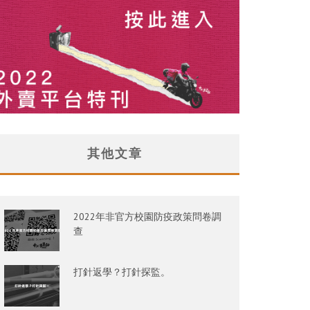
其他文章
2022年非官方校園防疫政策問卷調
查
打針返學？打針探監。