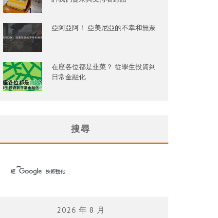
亞阿亞阿！ 亞美尼亞的不幸和無奈
在座各位都是韭菜？ 從學生投資到
日常金融化
搜尋
2026 年 8 月