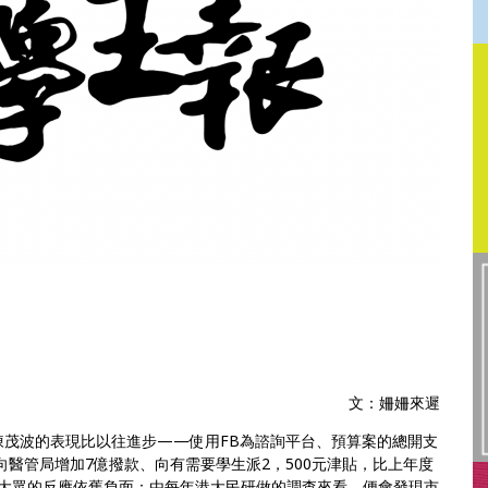
文：姍姍來遲
陳茂波的表現比以往進步——使用FB為諮詢平台、預算案的總開支
加上向醫管局增加7億撥款、向有需要學生派2，500元津貼，比上年度
，但大眾的反應依舊負面：由每年港大民研做的調查來看，便會發現市