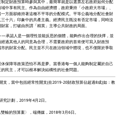
在制定財政預算時參與其中，最簡單就是以選票左右政府如何分配
領域中享有民主。作為自由經濟體，政府秉持「小政府大市場」、
另一方面卻維持著這種不平等的分配模式。平等公義地分配社會財
又三十六」印象中的共產主義。經濟民主既沒有否定市場，同時沒
用財富，打破由所謂「精英」主導公共財政的局面。
——承認人是一個理性並能反思的個體，能夠作出合理的抉擇，並
須經過其他人的同意為合理，不需要政府的首肯便可寫入財政預
城市的財富分配。民主並不只在政治領域中體現，也不僅限於爭取
退休保障等政策恐怕不再是夢。當香港每一個人能夠制定屬於自己
正的民主，才可以根本解決結構性的社會問題。
支，當中包括經常性開支(在2019-20財政預算佔超過8成)如：教
究計劃，2019年4月2日。
。
民雙輸的預算案〉，端傳媒，2018年3月6日。