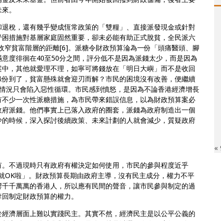
未來。
和退稅，還有幾乎變成恆常政策的「雙糧」、直接派發現金或針對
紓困措施對基層家庭固然重要，卻未必能有助正式脫貧，全民派六
收窄貧富階層的距離[6]。派糖令財政預算淪為一份「頭痛醫頭、腳
意度徘徊在40至50分之間，評分低不是因為派錢太少，而是因為
案中，其他就愛理不理，如寧可將錢放在「明日大嶼」而不是收回
緣份到了，貧富懸殊就會迎刃而解？市民的困境沒有改善，便繼續
…情況只會陷入惡性循環。市民感到憤怒，是因為不論香港經濟增長
有不少一次性派糖措施，為市民帶來錯誤信息，以為財政預算案必
政府派錢。他們事實上已落入政府的圈套，派錢為政府制造出一個
少的時候，深入探討後續政策、未來計劃的人就會減少，質疑政府
«
有。不過現時只有政府有權決定如何使用，市民的參與程度近乎
就OK啦」。財政預算長期由政府主導，沒有民主成分，權力不平
響千千萬萬的香港人，所以應有民間的聲音，讓市民參與制定的過
奪回制定財政預算的權力。
於經濟層面上難以實踐民主。其實不然，經濟民主是以公平公義的