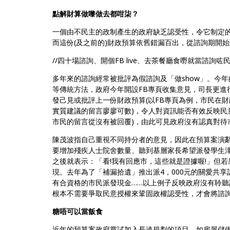
點解財算做嚟做去都咁柒？
一個由不民主的政制產生的政府缺乏認受性，令它制定
而這份(及之前的)財政預算依舊錯漏百出，從諮詢期開
//四十場諮詢、開個FB live、去茶餐廳食嘢就當諮詢咗民
多年來的諮詢經常被批評為假諮詢及「做show」。今
等傳統方法，政府今年開設FB專頁收集意見，司長更進
發己見或批評上一份財政預算(以FB專頁為例，市民在財
實質建議的留言廖廖可數)，令人對資訊能否有效反映民
市民的留言從沒有被回覆)，由此可見政府沒有認真對待
陳茂波指自己重視不同持分者的意見，因此在預算案演
要增加殘疾人士院舍數量、聽到基層家長希望派發學生
之後就表示：「看!我有回應市，這些就是證據喔!」但
現。去年為了「補漏拾遺」推出派4，000元的關愛共享計
有合資格的市民派發現金……以上例子反映政府沒有聆
根本不需要爭取民意授權來鞏固政權認受性，才會將諮
糖唔可以當飯食
近年的預算案政府嘗試加入長遠規劃的項目，如房屋儲