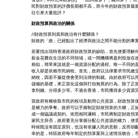
民對財政預算的評價長期都不高，而今年的財政預算最新評分
往引來大量批評？
財政預算與政治的關係
//財政預算到底和政治有什麼關係？
財政的「政」已經點出了經濟與政治之間不能分割的事實
若要找出現時香港政府財政預算的缺陷，首先便要理解
薪金花費在生活的不同領域，或一間機構將盈利投放在
相似，簡單來說就是一個資源分配的過程。唯一不同的
收入卻是依賴市民納稅。首先，政府以法律要求市民繳
納稅，因若不服從便會受到法律的制裁。由於政府可以
儲備的基礎，來正當化這個與打劫無異的行為。除了正
拿到錢、分得多少等。不過在香港，市民獲得多少資源
當政府有權收取市民的稅項及動用公共資源，財政預算
是權力的爭奪。政府可以手握制定財政預算的大權，正
成一個協議或契約。依照相同邏輯，市民將制定財政預
家民主與否，政府要充分掌握分配公共資源的權力，便
時候既沒有固定原則，也沒有依據人民的意願，反而胡
幸的是，特區政府每年制定的預算案與上述情況吻合，