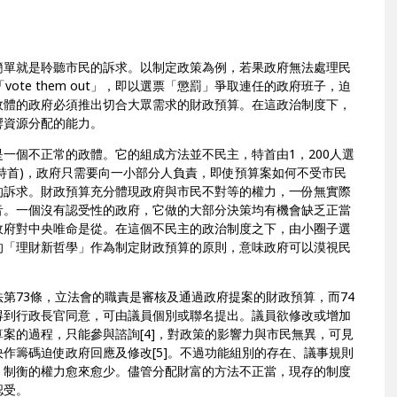
簡單就是聆聽市民的訴求。以制定政策為例，若果政府無法處理民
te them out」，即以選票「懲罰」爭取連任的政府班子，迫
政體的政府必須推出切合大眾需求的財政預算。在這政治制度下，
響資源分配的能力。
一個不正常的政體。它的組成方法並不民主，特首由1，200人選
特首)，政府只需要向一小部分人負責，即使預算案如何不受市民
的訴求。財政預算充分體現政府與市民不對等的權力，一份無實際
音。一個沒有認受性的政府，它做的大部分決策均有機會缺乏正當
政府對中央唯命是從。在這個不民主的政治制度之下，由小圈子選
的「理財新哲學」作為制定財政預算的原則，意味政府可以漠視民
第73條，立法會的職責是審核及通過政府提案的財政預算，而74
得到行政長官同意，可由議員個別或聯名提出。議員欲修改或增加
案的過程，只能參與諮詢[4]，對政策的影響力與市民無異，可見
作籌碼迫使政府回應及修改[5]。不過功能組別的存在、議事規則
，制衡的權力愈來愈少。儘管分配財富的方法不正當，現存的制度
認受。