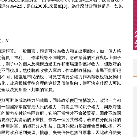
為42.5，是自2003以來最低[3]。為什麼財政預算還是一如以
。//
何謂預算。一般而言，預算可分為收入和支出兩部份，如一個人將
改善員工福利、工作環境等不同地方。財政預算的性質與以上例子
是，例子中的個人及機構透過工作和市場運作獲得收入，但政府的
交不同稅項，然後將稅收收入庫房，作為財政儲備。市民不能拒絕
用不同手段強迫市民納稅，可見它需要公權力作為徵收稅項及動用
當化，政府根據背後合理的邏輯及價值取向，便可決定什麼人可以
完全取決於那些下判斷的官員。
便無可避免成為權力的載體，同時政治便已悄悄滲入。政治一向都
如一個國家掌握管治人民的權力，前提是市民賦予權力，與政府達
算的權力交付給特區政府，它的正當性才不會被質疑。因此不論國
需要維持其管治的正當性。作為一個公共機構，若果在分配資源的
亂使用財富、偏袒部分人利益，政府的權力基礎便會受到動搖。不
市民對政府感到失望、憤怒、失去信任也無可厚非，因此政府便失