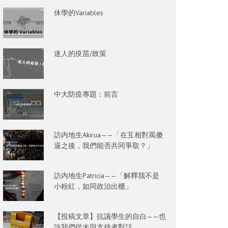
休學的Variables
迷人的疫苗/政策
中大防疫專題：前言
訪内地生Akirua——「在互相對罵傻
逼之後，我們能否共同爭取？」
訪内地生Patricia——「解釋我不是
小粉紅，如同政治出櫃」
【投稿文章】抗議學生的自白——也
許我們從未與支持者對話